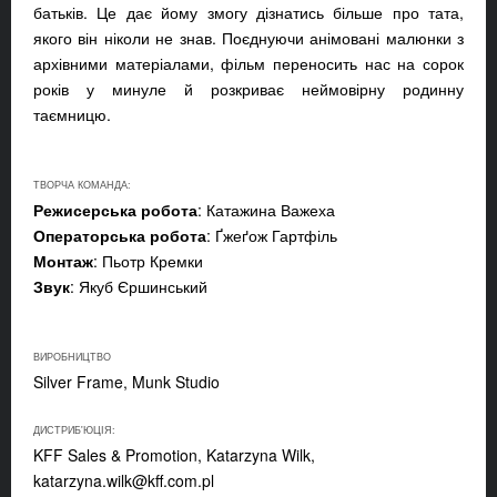
батьків. Це дає йому змогу дізнатись більше про тата,
якого він ніколи не знав. Поєднуючи анімовані малюнки з
архівними матеріалами, фільм переносить нас на сорок
років у минуле й розкриває неймовірну родинну
таємницю.
ТВОРЧА КОМАНДА:
Режисерська робота
: Катажина Важеха
Операторська робота
: Ґжеґож Гартфіль
Монтаж
: Пьотр Кремки
Звук
: Якуб Єршинський
ВИРОБНИЦТВО
Silver Frame, Munk Studio
ДИСТРИБ'ЮЦІЯ:
KFF Sales & Promotion, Katarzyna Wilk,
katarzyna.wilk@kff.com.pl