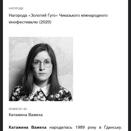
НАГОРОДИ
Нагорода «Золотий Гуго» Чиказького міжнародного
кінофестивалю (2020)
РЕЖИСЕР/-КА
Катажина Важеха
Катажина Важеха
народилась 1989 року в Ґданську.