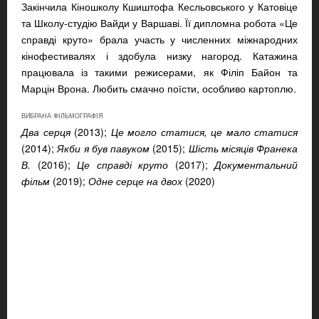
Закінчила Кіношколу Кшиштофа Кесльовського у Катовіце
та Школу-студію Вайди у Варшаві. Її дипломна робота «Це
справді круто» брала участь у численних міжнародних
кінофестивалях і здобула низку нагород. Катажина
працювала із такими режисерами, як Філіп Байон та
Марцін Врона. Любить смачно поїсти, особливо картоплю.
ВИБРАНА ФІЛЬМОГРАФІЯ
Два серця
(2013);
Це могло статися, це мало статися
(2014);
Якби я був павуком
(2015);
Шість місяців Франека
В.
(2016);
Це справді круто
(2017);
Документальний
фільм
(2019);
Одне серце на двох
(2020)