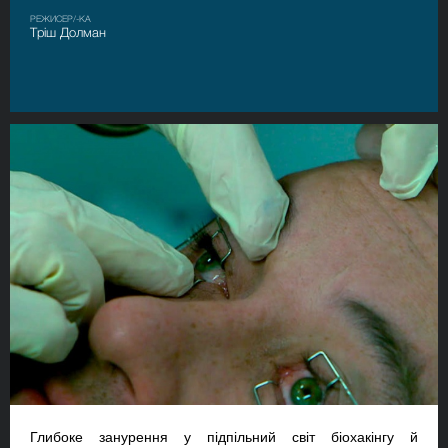
РЕЖИСЕР/-КА
Тріш Долман
Глибоке занурення у підпільний світ біохакінгу й