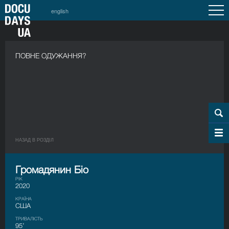
english
ПОВНЕ ОДУЖАННЯ?
НАЗАД В РОЗДIЛ
Громадянин Біо
РІК
2020
КРАЇНА
США
ТРИВАЛІСТЬ
95’