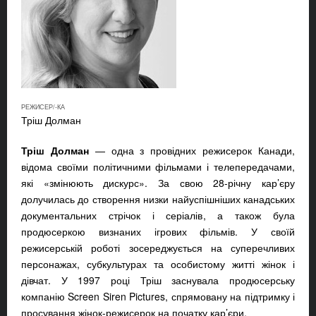
РЕЖИСЕР/-КА
Тріш Долман
Тріш Долман
— одна з провідних режисерок Канади,
відома своїми політичними фільмами і телепередачами,
які «змінюють дискурс». За свою 28-річну кар’єру
долучилась до створення низки найуспішніших канадських
документальних стрічок і серіалів, а також була
продюсеркою визнаних ігрових фільмів. У своїй
режисерській роботі зосереджується на суперечливих
персонажах, субкультурах та особистому житті жінок і
дівчат. У 1997 році Тріш заснувала продюсерську
компанію Screen Siren Pictures, спрямовану на підтримку і
просування жінок-режисерок на початку кар’єри.