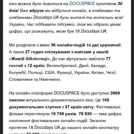
кіно можна було дивитися на
DOCUSPACE
протягом
30
днів
! Вже
вдруге
ми відбулися онлайн, а глядачами та
глядачками Docudays UA були жителі та жительки всієї
України. Час підбивати підсумки, тож ми зібрали цікаві
цифри, що розкажуть, яким був 18 Docudays UA.
Ми розділили з вами
36 онлайн-подій та дві церемонії
.
А також
27 годин спілкування з книгами у нашій
«Живій бібліотеці».
До нас віртуально завітали
77
гостей з 12 країн
: Великобританії, Данії, Канади,
Колумбії, Польщі, США, Франції, України, Китаю, Чехії,
Словаччини та Німеччини.
На онлайн-платформі DOCUSPACE було доступно
3969
хвилин
актуального документального кіно. Це
105
документальних стрічок
з
37 країн світу
. Фестивальні
фільми переглянули
19 749 разів
.
78 930
— така цифра
охоплення фестивальних онлайн-подій. Загалом
протягом 18 Docudays UA до нашого онлайн-кінотеатру