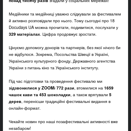
понад тисячу разів
згадали у соціальних мережах!
Медійники та медійниці уважно слідкували за фестивалем
й активно розповідали про нього. Тому сьогодні про 18
Docudays UA можна прочитати, подивитися, послухати у
329 матеріалах
. Цифра продовжує зростати.
Цінуємо допомогу донорів та партнерів, без якої нічого би
не відбулося. Зокрема, Посольства Швеції в Україні,
Українського культурного фонду, Державного агентства
України з питань кіно та Українського інституту.
Під час підготовки та проведення фестивалю ми
зідзвонилися у ZOOMі 772 рази
, втомилися на
1659
чашок кави та 453 шоколадки
, а також врятували
5
дерев
, перенісши традиційні фестивальні видання в
онлайн-формат.
Чекайте новин про наші позафестивальні активності вже
незабаром!