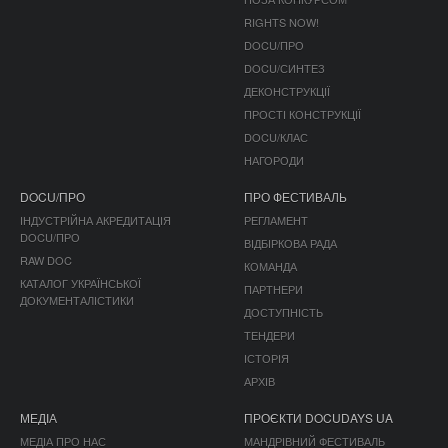
RIGHTS NOW!
DOCU/ПРО
DOCU/СИНТЕЗ
ДЕКОНСТРУКЦІЇ
ПРОСТІ КОНСТРУКЦІЇ
DOCU/КЛАС
НАГОРОДИ
DOCU/ПРО
ПРО ФЕСТИВАЛЬ
ІНДУСТРІЙНА АКРЕДИТАЦІЯ
РЕГЛАМЕНТ
DOCU/ПРО
ВІДБІРКОВА РАДА
RAW DOC
КОМАНДА
КАТАЛОГ УКРАЇНСЬКОЇ
ПАРТНЕРИ
ДОКУМЕНТАЛІСТИКИ
ДОСТУПНІСТЬ
ТЕНДЕРИ
ІСТОРІЯ
АРХІВ
МЕДІА
ПРОЄКТИ DOCUDAYS UA
МЕДІА ПРО НАС
МАНДРІВНИЙ ФЕСТИВАЛЬ