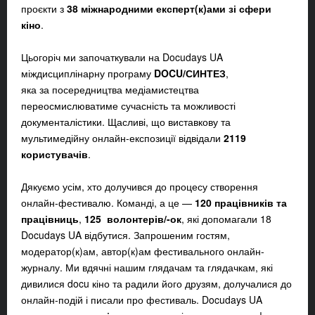
проєкти з
38 міжнародними експерт(к)ами зі сфери
кіно
.
Цьогоріч ми започаткували на Docudays UA
міждисциплінарну програму
DOCU/СИНТЕЗ
,
яка за посередництва медіамистецтва
переосмислюватиме сучасність та можливості
документалістики. Щасливі, що виставкову та
мультимедійну онлайн-експозиції відвідали
2119
користувачів
.
Дякуємо усім, хто долучився до процесу створення
онлайн-фестивалю. Команді, а це —
120 працівників та
працівниць
,
125
волонтерів/-ок
, які допомагали 18
Docudays UA відбутися. Запрошеним гостям,
модератор(к)ам, автор(к)ам фестивального онлайн-
журналу. Ми вдячні нашим глядачам та глядачкам, які
дивилися docu кіно та радили його друзям, долучалися до
онлайн-подій і писали про фестиваль. Docudays UA