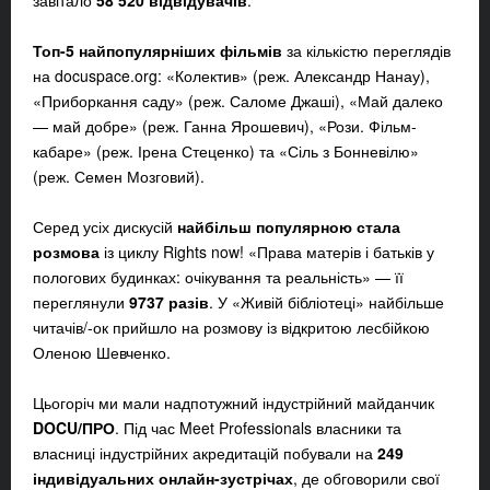
завітало
58 520 відвідувачів
.
Топ-5 найпопулярніших фільмів
за кількістю переглядів
на docuspace.org: «Колектив» (реж. Александр Нанау),
«Приборкання саду» (реж. Саломе Джаші), «Май далеко
— май добре» (реж. Ганна Ярошевич), «Рози. Фільм-
кабаре» (реж. Ірена Стеценко) та «Сіль з Бонневілю»
(реж. Семен Мозговий).
Серед усіх дискусій
найбільш популярною стала
розмова
із циклу Rights now! «Права матерів і батьків у
пологових будинках: очікування та реальність» — її
переглянули
9737 разів
. У «Живій бібліотеці» найбільше
читачів/-ок прийшло на розмову із відкритою лесбійкою
Оленою Шевченко.
Цьогоріч ми мали надпотужний індустрійний майданчик
DOCU/ПРО
. Під час Meet Professionals власники та
власниці індустрійних акредитацій побували на
249
індивідуальних онлайн-зустрічах
, де обговорили свої