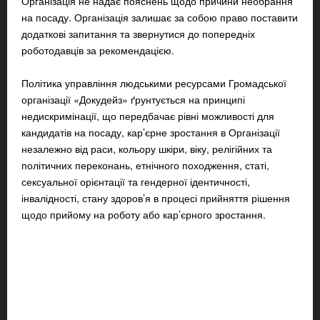
Організація не надає пояснень щодо причини необрання
на посаду. Організація залишає за собою право поставити
додаткові запитання та звернутися до попередніх
роботодавців за рекомендацією.
Політика управління людськими ресурсами Громадської
організації «Докудейз» ґрунтується на принципі
недискримінації, що передбачає рівні можливості для
кандидатів на посаду, кар’єрне зростання в Організації
незалежно від раси, кольору шкіри, віку, релігійних та
політичних переконань, етнічного походження, статі,
сексуальної орієнтації та гендерної ідентичності,
інвалідності, стану здоров’я в процесі прийняття рішення
щодо прийому на роботу або кар’єрного зростання.