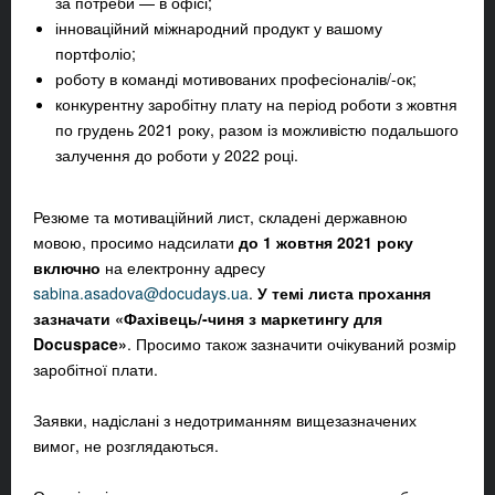
за потреби — в офісі;
інноваційний міжнародний продукт у вашому
портфоліо;
роботу в команді мотивованих професіоналів/-ок;
конкурентну заробітну плату на період роботи з жовтня
по грудень 2021 року, разом із можливістю подальшого
залучення до роботи у 2022 році.
Резюме та мотиваційний лист, складені державною
мовою, просимо надсилати
до 1 жовтня 2021 року
включно
на електронну адресу
sabina.asadova@docudays.ua
.
У
темі листа прохання
зазначати «Фахівець/-чиня з маркетингу для
Docuspace»
. Просимо також зазначити очікуваний розмір
заробітної плати.
Заявки, надіслані з недотриманням вищезазначених
вимог, не розглядаються.