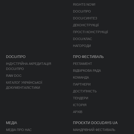
RIGHTS NOW!
DOCU/ПРО
DOCU/СИНТЕЗ
ДЕКОНСТРУКЦІЇ
ПРОСТІ КОНСТРУКЦІЇ
DOCU/КЛАС
НАГОРОДИ
DOCU/ПРО
ПРО ФЕСТИВАЛЬ
ІНДУСТРІЙНА АКРЕДИТАЦІЯ
РЕГЛАМЕНТ
DOCU/ПРО
ВІДБІРКОВА РАДА
RAW DOC
КОМАНДА
КАТАЛОГ УКРАЇНСЬКОЇ
ПАРТНЕРИ
ДОКУМЕНТАЛІСТИКИ
ДОСТУПНІСТЬ
ТЕНДЕРИ
ІСТОРІЯ
АРХІВ
МЕДІА
ПРОЄКТИ DOCUDAYS UA
МЕДІА ПРО НАС
МАНДРІВНИЙ ФЕСТИВАЛЬ