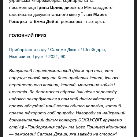
українська кінорежисерка, сценаристка та
письменниця
Ірина Цілик
, директор Міжнародного
фестивалю документального кіно у Їглаві
Марек
Говорка
та
Емма Дейві,
режисерка і тьюторка.
ГОЛОВНИЙ ПРИЗ
Приборкання саду / Саломе Джаші / Швейцарія,
Німеччина, Грузія / 2021, 90’
Вишуканий і приголомшливий фільм про тих, хто
порушує спокій лісу та його прадавніх істот, їхнього
переплетеного коріння, історій, мовчазних зойків і
шепотів. За допомогою образів (які після перегляду
надовго закарбуються в пам’яті) фільм відстежує
прояви абсурдної манії величі одного чоловіка, котрий
прагне підкорити собі природу. Нагороду за найкращий
документальний фільм конкурсу DOCU/СВІТ вручаємо
стрічці «Приборкання саду» та його Принцесі Мононоке
— режисерці Саломе Джаші, яка завжди на сторожі