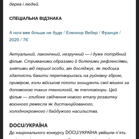
дерев і людей.
СПЕЦІАЛЬНА ВІДЗНАКА
А ночі вже більше не буде / Елеонор Вебер / Франція /
2020 / 76’
Актуальний, лаконічний, незручний — і дуже потрібний
фільм. Стриманими образами й болючими рефлексіями,
знятими від першої особи, він досліджує, як людська
здатність бачити перетворилась на руйнівну зброю,
приміром, коли військові пілоти знищують свої мішені за
допомогою таких технологій, як тепловізори. Цей
фільм — глибоке свідчення нового етапу розвитку
воєнного ремесла як дистанційованого,
холоднокровного і байдужого насильства.
DOCU/УКРАЇНА
До національного конкурсу DOCU/УКРАЇНА увійшли п’ять