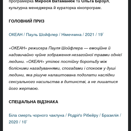
програмерка
Мирося Ватаманюк
та
Ольга Бірзул
,
культурна менеджерка й кураторка кінопрограм.
ГОЛОВНИЙ ПРИЗ
ОКЕАН / Пауль Шойфлер / Німеччина / 2021 / 19’
«ОКЕАН» режисера Пауля Шойфлера — емоційне й
надзвичайно чуйне зображення незагойної травми однієї
людини. «ОКЕАН» утілює постійну боротьбу між
болісними нагадуваннями, спогадами і спокоєм у душі
людини, яка рішуче налаштована подолати наслідки
сексуального насильства в дитинстві, а не лишатися
його жертвою.
СПЕЦІАЛЬНА ВІДЗНАКА
Біла смерть чорного чаклуна / Родріґо Рібейру / Бразилія /
2020 / 10’