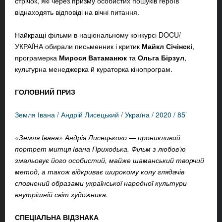
стрічок, які через призму особистих пошуків героїв
віднаходять відповіді на вічні питання.
Найкращі фільми в національному конкурсі DOCU/
УКРАЇНА обирали письменник і критик
Майкл Січінскі
,
програмерка
Мирося Ватаманюк
та
Ольга Бірзул
,
культурна менеджерка й кураторка кінопрограм.
ГОЛОВНИЙ ПРИЗ
Земля Івана / Андрій Лисецький / Україна / 2020 / 85’
«Земля Івана» Андрія Лисецького — проникливий
портрет митця Івана Приходька. Фільм з любов’ю
змальовує його особистий, майже шаманський творчий
метод, а також відкриває широкому колу глядачів
сповнений образами української народної культури
внутрішній світ художника.
СПЕЦІАЛЬНА ВІДЗНАКА