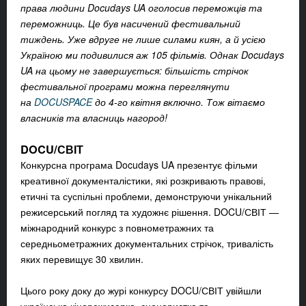
права людини Docudays UA оголосив переможців та
переможниць. Це був насичений фестивальний
тиждень. Уже вдруге не лише силами киян, а й усією
Україною ми подивилися аж 105 фільмів. Однак Docudays
UA на цьому не завершується: більшість стрічок
фестивальної програми можна переглянути
на
DOCUSPACE
до 4-го квітня включно. Тож вітаємо
власників та власниць нагород!
DOCU/СВІТ
Конкурсна програма Docudays UA презентує фільми
креативної документалістики, які розкривають правові,
етичні та суспільні проблеми, демонструючи унікальний
режисерський погляд та художнє рішення. DOCU/СВІТ
—
міжнародний конкурс з повнометражних та
середньометражних документальних стрічок, тривалість
яких перевищує 30 хвилин.
Цього року доку до журі конкурсу DOCU/СВІТ увійшли