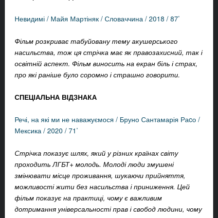
Невидимі / Майя Мартіняк / Словаччина / 2018 / 87’
Фільм розкриває табуйовану тему акушерського
насильства, тож ця стрічка має як правозахисний, так і
освітній аспект. Фільм виносить на екран біль і страх,
про які раніше було соромно і страшно говорити.
СПЕЦІАЛЬНА ВІДЗНАКА
Речі, на які ми не наважуємося / Бруно Сантамарія Раcо /
Мексика / 2020 / 71’
Стрічка показує шлях, який у різних країнах світу
проходить ЛГБТ+ молодь. Молоді люди змушені
змінювати місце проживання, шукаючи прийняття,
можливості жити без насильства і приниження. Цей
фільм показує на практиці, чому є важливим
дотримання універсальності прав і свобод людини, чому