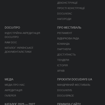
ДЕКОНСТРУКЦІЇ
ПРОСТІ КОНСТРУКЦІЇ
DOCU/КЛАС
НАГОРОДИ
DOCU/ПРО
ПРО ФЕСТИВАЛЬ
ІНДУСТРІЙНА АКРЕДИТАЦІЯ
РЕГЛАМЕНТ
DOCU/ПРО
ВІДБІРКОВА РАДА
RAW DOC
КОМАНДА
КАТАЛОГ УКРАЇНСЬКОЇ
ПАРТНЕРИ
ДОКУМЕНТАЛІСТИКИ
ДОСТУПНІСТЬ
ТЕНДЕРИ
ІСТОРІЯ
АРХІВ
МЕДІА
ПРОЄКТИ DOCUDAYS UA
МЕДІА ПРО НАС
МАНДРІВНИЙ ФЕСТИВАЛЬ
АКРЕДИТАЦІЯ
DOCU/КЛУБ
ГАЛЕРЕЯ
DOCU/SPACE
КАТАЛОГ 2025 — 2027
ПРАВИЛА САЙТУ