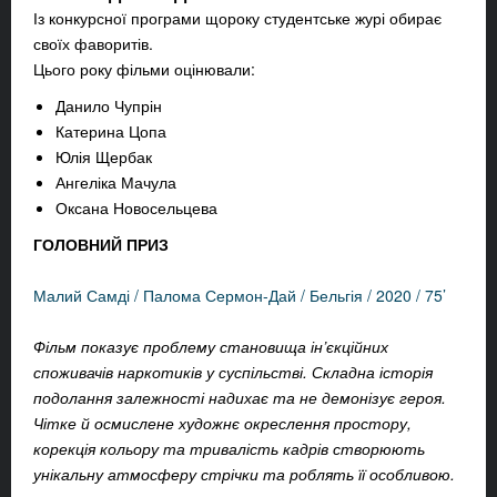
Із конкурсної програми щороку студентське журі обирає
своїх фаворитів.
Цього року фільми оцінювали:
Данило Чупрін
Катерина Цопа
Юлія Щербак
Ангеліка Мачула
Оксана Новосельцева
ГОЛОВНИЙ ПРИЗ
Малий Самді / Палома Сермон-Дай / Бельгія / 2020 / 75’
Фільм показує проблему становища ін’єкційних
споживачів наркотиків у суспільстві. Складна історія
подолання залежності надихає та не демонізує героя.
Чітке й осмислене художнє окреслення простору,
корекція кольору та тривалість кадрів створюють
унікальну атмосферу стрічки та роблять її особливою.