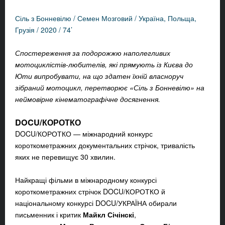
Сіль з Бонневілю / Семен Мозговий / Україна, Польща,
Грузія / 2020 / 74’
Спостереження за подорожжю наполегливих
мотоциклістів-любителів, які прямують із Києва до
Юти випробувати, на що здатен їхній власноруч
зібраний мотоцикл, перетворює «Сіль з Бонневілю» на
неймовірне кінематографічне досягнення.
DOCU/КОРОТКО
DOCU/КОРОТКО
—
міжнародний конкурс
короткометражних документальних стрічок, тривалість
яких не перевищує 30 хвилин.
Найкращі фільми в міжнародному конкурсі
короткометражних стрічок DOCU/КОРОТКО й
національному конкурсі DOCU/УКРАЇНА обирали
письменник і критик
Майкл Січінскі
,