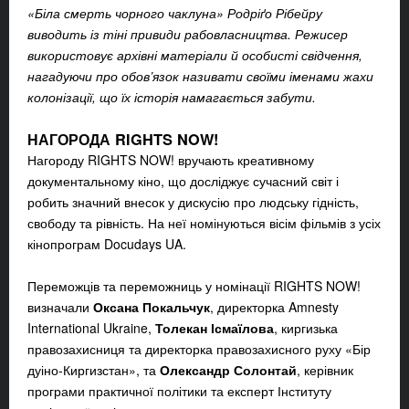
«Біла смерть чорного чаклуна» Родріґо Рібейру
виводить із тіні привиди рабовласництва. Режисер
використовує архівні матеріали й особисті свідчення,
нагадуючи про обов’язок називати своїми іменами жахи
колонізації, що їх історія намагається забути.
НАГОРОДА
RIGHTS NOW!
Нагороду RIGHTS NOW! вручають креативному
документальному кіно, що досліджує сучасний світ і
робить значний внесок у дискусію про людську гідність,
свободу та рівність. На неї номінуються вісім фільмів з усіх
кінопрограм Docudays UA.
Переможців та переможниць у номінації RIGHTS NOW!
визначали
Оксана Покальчук
, директорка Amnesty
International Ukraine,
Толекан Ісмаїлова
, киргизька
правозахисниця та директорка правозахисного руху «Бір
дуіно-Киргизстан», та
Олександр Солонтай
, керівник
програми практичної політики та експерт Інституту