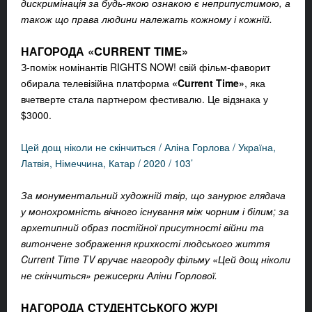
дискримінація за будь-якою ознакою є неприпустимою, а
також що права людини належать кожному і кожній.
НАГОРОДА «CURRENT TIME»
З-поміж номінантів RIGHTS NOW! свій фільм-фаворит
обирала телевізійна платформа
«Current Time»
, яка
вчетверте стала партнером фестивалю. Це відзнака у
$3000.
Цей дощ ніколи не скінчиться / Аліна Горлова / Україна,
Латвія, Німеччина, Катар / 2020 / 103’
За монументальний художній твір, що занурює глядача
у монохромність вічного існування між чорним і білим; за
архетипний образ постійної присутності війни та
витончене зображення крихкості людського життя
Current Time TV вручає нагороду фільму «Цей дощ ніколи
не скінчиться» режисерки Аліни Горлової.
НАГОРОДА СТУДЕНТСЬКОГО ЖУРІ