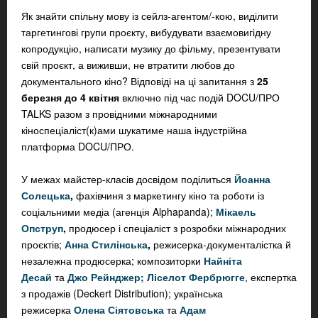
Як знайти спільну мову із сейлз-агентом/-кою, виділити
таргетингові групи проєкту, вибудувати взаємовигідну
копродукцію, написати музику до фільму, презентувати
свій проєкт, а виживши, не втратити любов до
документального кіно? Відповіді на ці запитання з
25
березня до 4 квітня
включно під час подій DOCU/ПРО
TALKS разом з провідними міжнародними
кіноспеціаліст(к)ами шукатиме наша індустрійна
платформа DOCU/ПРО.
У межах майстер-класів досвідом поділиться
Йоанна
Солецька
,
фахівчиня з маркетингу кіно та роботи із
соціальними медіа (агенція Alphapanda);
Мікаель
Опструп
,
продюсер і спеціаліст з розробки міжнародних
проєктів;
Анна Стилінська
,
режисерка-документалістка й
незалежна продюсерка; композиторки
Найніта
Десай
та
Джо Рейнджер;
Ліселот Фербрюгге
, експертка
з продажів (Deckert Distribution);
українська
режисерка
Олена Сіятовська
та
Адам