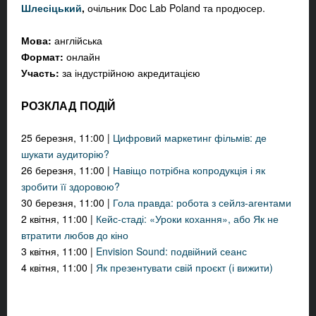
Шлесіцький
,
очільник Doc Lab Poland та продюсер.
Мова:
англійська
Формат:
онлайн
Участь:
за індустрійною акредитацією
РОЗКЛАД ПОДІЙ
25 березня, 11:00 |
Цифровий маркетинг фільмів: де
шукати аудиторію?
26 березня, 11:00 |
Навіщо потрібна копродукція і як
зробити її здоров
ою?
30 березня, 11:00 |
Гола правда: робота з сейлз-агентами
2 квітня, 11:00 |
Кейс-стаді: «Уроки кохання», або Як не
втратити любов до кіно
3 квітня, 11:00 |
Envision Sound: подвійний сеанс
4 квітня, 11:00 |
Як презентувати свій проєкт (і вижити
)