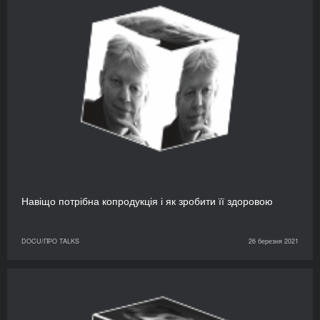
Навіщо потрібна копродукція і як зробити її здоровою
DOCU/ПРО TALKS
26 березня 2021