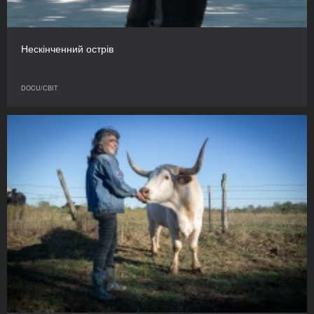
Нескінченний острів
DOCU/СВІТ