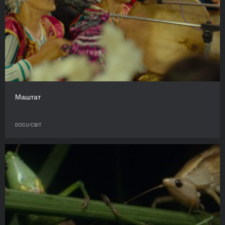
Маштат
DOCU/СВІТ