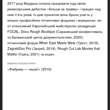
2017 році Вердана почала працювати над своїм
режисерським дебютом «Більше за травму» і працює над
ним пʼять років. Із цим проєктом вона брала участь у
кількох професійних пітчингових форумах і воркшопах, як-
от інтенсивний Європейський майстерклас-резиденція
FOCAL, Docu Rough Boutique (Сараєвський кінофестиваль
та Балканський центр документалістики, 2020),
пітчинговий форум When East Meets West (Трієст, 2019),
ZagrebDox Pro (Загреб, 2019), Rough Cut Lab Movies that
Matter (Гаага, 2021) та інших.
ВИБРАНА ФІЛЬМОГРАФІЯ
«Фабрика — наша!» (2016)