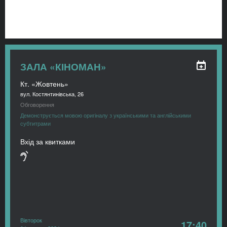
ЗАЛА «КІНОМАН»
Кт. «Жовтень»
вул. Костянтинівська, 26
Обговорення
Демонструється мовою оригіналу з українськими та англійськими
субтитрами
Вхід за квитками
Вівторок
17:40