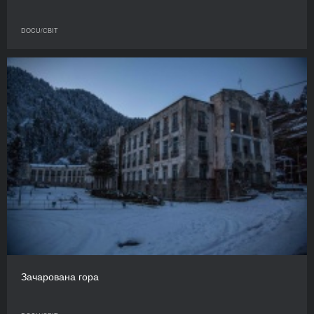
DOCU/СВІТ
Зачарована гора