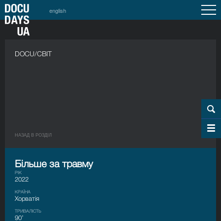
english
DOCU/СВІТ
НАЗАД В РОЗДIЛ
Більше за травму
РІК
2022
КРАЇНА
Хорватія
ТРИВАЛІСТЬ
90’