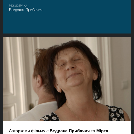
РЕЖИСЕР/-КА
Ведрана Прибачич
Авторками фільму є
Ведрана Прибачич
та
Мірта