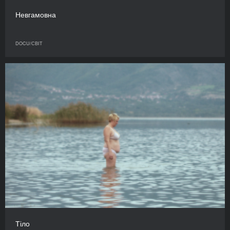
Невгамовна
DOCU/СВІТ
Тіло