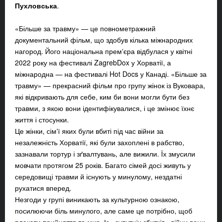
Пухловська
.
«Більше за травму» — це повнометражний
документальний фільм, що здобув кілька міжнародних
нагород. Його національна премʼєра відбулася у квітні
2022 року на фестивалі ZagrebDox у Хорватії, а
міжнародна — на фестивалі Hot Docs у Канаді. «Більше за
травму» — прекрасний фільм про групу жінок із Вуковара,
які відкривають для себе, ким би вони могли бути без
травми, з якою вони ідентифікувалися, і це змінює їхнє
життя і стосунки.
Це жінки, сімʼї яких були вбиті під час війни за
незалежність Хорватії, які були захоплені в рабство,
зазнавали тортур і зґвалтувань, але вижили. Їх змусили
мовчати протягом 25 років. Багато сімей досі живуть у
середовищі травми й існують у минулому, нездатні
рухатися вперед.
Незгоди у групі виникають за культурною ознакою,
посилюючи біль минулого, але саме це потрібно, щоб