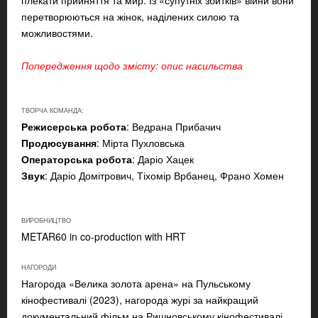
плекати прийняття та мир. Із «супутніх збитків» війни вони
перетворюються на жінок, наділених силою та
можливостями.
Попередження щодо змісту: опис насильства
ТВОРЧА КОМАНДА:
Режисерська робота
: Ведрана Прибачич
Продюсування
: Мірта Пухловська
Операторська робота
: Даріо Хацек
Звук
: Даріо Домітрович, Тіхомір Врбанец, Франо Хомен
ВИРОБНИЦТВО
METAR60 in co-production with HRT
НАГОРОДИ
Нагорода «Велика золота арена» на Пульському
кінофестивалі (2023), нагорода журі за найкращий
документальний фільм на Ришновському кінофестивалі