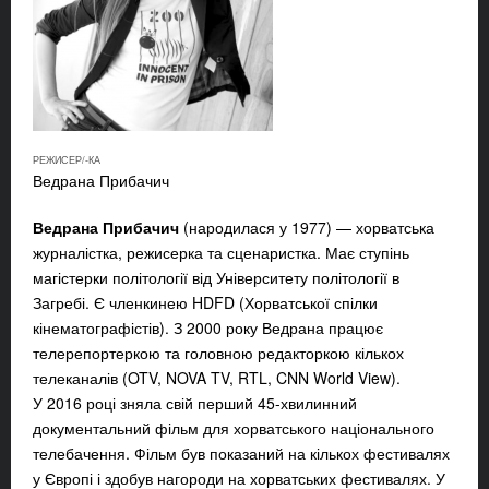
РЕЖИСЕР/-КА
Ведрана Прибачич
Ведрана Прибачич
(народилася у 1977) — хорватська
журналістка, режисерка та сценаристка. Має ступінь
магістерки політології від Університету політології в
Загребі. Є членкинею HDFD (Хорватської спілки
кінематографістів). З 2000 року Ведрана працює
телерепортеркою та головною редакторкою кількох
телеканалів (OTV, NOVA TV, RTL, CNN World View).
У 2016 році зняла свій перший 45-хвилинний
документальний фільм для хорватського національного
телебачення. Фільм був показаний на кількох фестивалях
у Європі і здобув нагороди на хорватських фестивалях. У