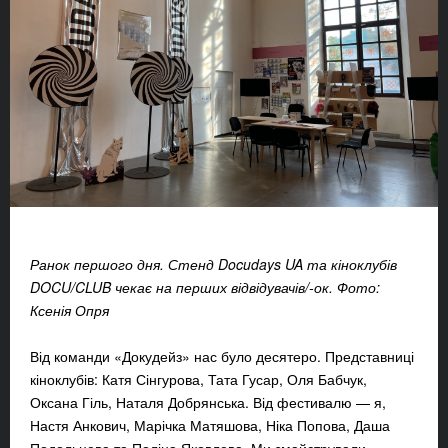
Ранок першого дня. Стенд Docudays UA та кіноклубів
DOCU/CLUB чекає на перших відвідувачів/-ок. Фото:
Ксенія Опря
Від команди «Докудейз» нас було десятеро. Представниці
кіноклубів: Катя Сінгурова, Тата Гусар, Оля Бабчук,
Оксана Гіль, Наталя Добрянська. Від фестивалю — я,
Настя Анкович, Марічка Матяшова, Ніка Попова, Даша