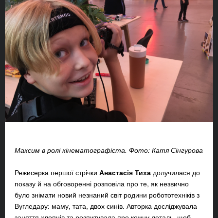
Максим в ролі кінематографіста. Фото: Катя Сінгурова
Режисерка першої стрічки
Анастасія Тиха
долучилася до
показу й на обговоренні розповіла про те, як незвично
було знімати новий незнаний світ родини робототехніків з
Вугледару: маму, тата, двох синів. Авторка досліджувала
заняття хлопців та розпитувала про кожну деталь, щоб