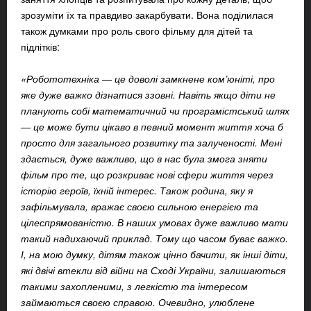
зрозуміти їх та правдиво закарбувати. Вона поділилася
також думками про роль свого фільму для дітей та
підлітків:
«Робототехніка — це доволі замкнене ком’юніті, про
яке дуже важко дізнатися ззовні. Навіть якщо діти не
планують собі математичний чи програмістський шлях
— це може бути цікаво в певний момент життя хоча б
просто для загального розвитку та залученості. Мені
здається, дуже важливо, що в нас була змога зняти
фільм про те, що розкриває нові сфери життя через
історію героїв, їхній інтерес. Також родина, яку я
зафільмувала, вражає своєю сильною енергією та
цілеспрямованістю. В наших умовах дуже важливо мати
такий надихаючий приклад. Тому що часом буває важко.
І, на мою думку, дітям також цінно бачити, як інші діти,
які двічі втекли від війни на Сході України, залишаються
такими захопленими, з легкістю та інтересом
займаються своєю справою. Очевидно, улюблене