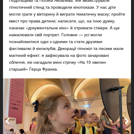
Подольцева та Поліна Яковлева. Ми змайстрували
гіпнотичний стенд та проводили кінопокази. У нас діти
могли грати у вікторину й виграти тематичну маску; пройти
квест про права дитини; написати, що, на їхню думку,
означає «документальне кіно» й отримати стікери. А ще
намалювати свій портрет. Головне — усі могли
познайомитися одні з одними та стати друзями
фестивалю й кіноклубів. Декорації гіпнокіл та песики мали
магічний ефект: я зафіксувала на фото зачаровані
обличчя, які нагадали мені стрічку «На 10 хвилин
старший» Герца Франка.