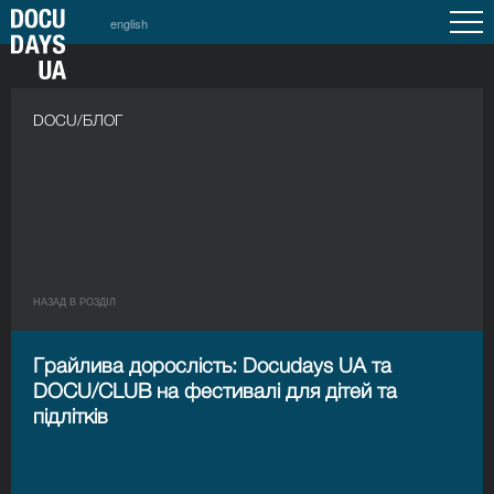
english
DOCU/БЛОГ
НАЗАД В РОЗДIЛ
Грайлива дорослість: Docudays UA та
DOCU/CLUB на фестивалі для дітей та
підлітків