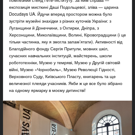
помпезний стенд Ґете-Інституту. За ним справа —
експозиція мисткині Даші Подольцевої, зліва — царина
Docudays UA. Йдучи вперед простором можна було
зустріти музейні знахідки з різних куточків України: з
Луганщини й Донеччини, з Охтирки, Дніпра, з
Херсонщини, Миколаївщини, Волині, Кіровоградщини (і це
тільки частинка, яку я змогла запам’ятати). Активності від
Благодійного фонду Сергія Притули, мовних шкіл,
сучасних навчальних інституцій, майстерень, школи
робототехніки, Музею у темряві, Музею у Другій світовій
війні, Музею «Чорнобиль», Музею Революції Гідності,
Верховного Суду, Київського Пласту, книгарень та ще
величезної плеяди учасників. Якби ж це все було зібрано
на одному ярмарку в моєму дитинстві!