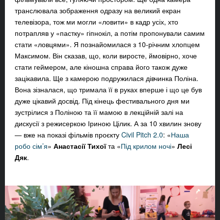
транслювала зображення одразу на великий екран
телевізора, тож ми могли «ловити» в кадр усіх, хто
потрапляв у «пастку» гіпнокіл, а потім пропонували самим
стати «ловцями». Я познайомилася з 10-річним хлопцем
Максимом. Він сказав, що, коли виросте, ймовірно, хоче
стати геймером, але кіношна справа його також дуже
зацікавила. Ще з камерою подружилася дівчинка Поліна.
Вона зізналася, що тримала її в руках вперше і що це був
дуже цікавий досвід. Під кінець фестивального дня ми
зустрілися з Поліною та її мамою в лекційній залі на
дискусії з режисеркою Іриною Цілик. А за 10 хвилин знову
— вже на показі фільмів проєкту
Civil Pitch 2.0
: «
Наша
робо сім’я
»
Анастасії Тихої
та «
Під крилом ночі
»
Лесі
Дяк
.