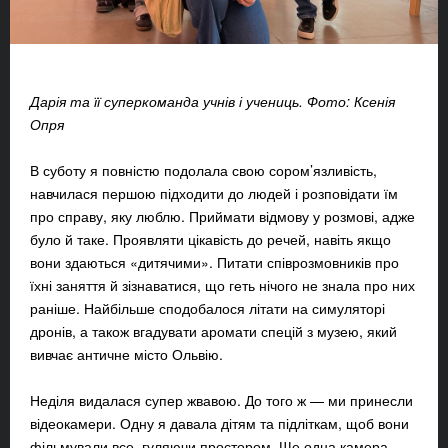
Дарія та її суперкоманда учнів і учениць. Фото: Ксенія
Опря
В суботу я повністю подолала свою сором’язливість,
навчилася першою підходити до людей і розповідати їм
про справу, яку люблю. Приймати відмову у розмові, адже
було й таке. Проявляти цікавість до речей, навіть якщо
вони здаються «дитячими». Питати співрозмовників про
їхні заняття й зізнаватися, що геть нічого не знала про них
раніше. Найбільше сподобалося літати на симуляторі
дронів, а також вгадувати аромати спецій з музею, який
вивчає античне місто Ольвію.
Неділя видалася супер жвавою. До того ж — ми принесли
відеокамери. Одну я давала дітям та підліткам, щоб вони
фільмували все, гуляючи простором. Ще одна камера