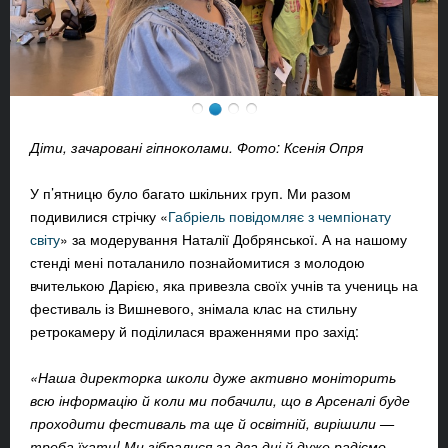
Діти, зачаровані гіпноколами. Фото: Ксенія Опря
У п’ятницю було багато шкільних груп. Ми разом
подивилися стрічку «
Габріель повідомляє з чемпіонату
світу
» за модерування Наталії Добрянської. А на нашому
стенді мені поталанило познайомитися з молодою
вчителькою Дарією, яка привезла своїх учнів та учениць на
фестиваль із Вишневого, знімала клас на стильну
ретрокамеру й поділилася враженнями про захід:
«Наша директорка школи дуже активно моніторить
всю інформацію й коли ми побачили, що в Арсеналі буде
проходити фестиваль та ще й освітній, вирішили —
треба їхати! Ми зібралися за два дні й дуже радіємо.