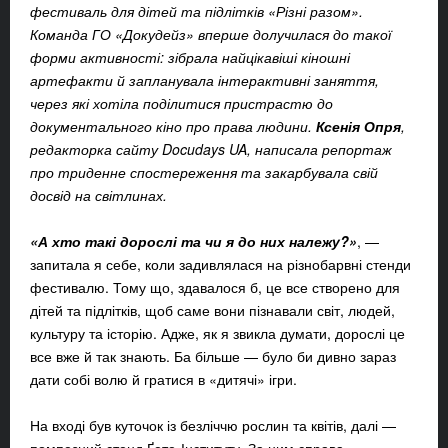
фестиваль для дітей та підлітків «Різні разом».
Команда ГО «Докудейз» вперше долучилася до такої
форми активності: зібрала найцікавіші кіношні
артефакти й запланувала інтерактивні заняття,
через які хотіла поділитися пристрастю до
документального кіно про права людини.
Ксенія Опря
,
редакторка сайту Docudays UA, написала репортаж
про триденне спостереження та закарбувала свій
досвід на світлинах.
«А хто такі дорослі та чи я до них належу?»
, —
запитала я себе, коли задивлялася на різнобарвні стенди
фестивалю. Тому що, здавалося б, це все створено для
дітей та підлітків, щоб саме вони пізнавали світ, людей,
культуру та історію. Адже, як я звикла думати, дорослі це
все вже й так знають. Ба більше — було би дивно зараз
дати собі волю й гратися в «дитячі» ігри.
На вході був куточок із безліччю рослин та квітів, далі —