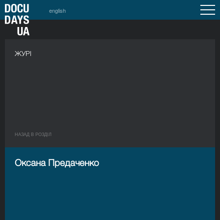
english
ЖУРІ
НАЗАД В РОЗДIЛ
Оксана Предаченко