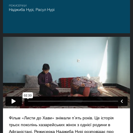
РЕЖИСЕР(К)И
Наджиба Нурі, Расул Нурі
Фільм «Листи до Хави» знімали п’ять років. Це історія
трьох поколінь хазарейських жінок з однієї родини в
Афганістані. Режисерка Наджиба Нурі розповідає про