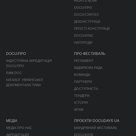
RIGHTS NOW!
DOCU/ПРО
DOCU/СИНТЕЗ
ДЕКОНСТРУКЦІЇ
ПРОСТІ КОНСТРУКЦІЇ
DOCU/КЛАС
НАГОРОДИ
DOCU/ПРО
ПРО ФЕСТИВАЛЬ
ІНДУСТРІЙНА АКРЕДИТАЦІЯ
РЕГЛАМЕНТ
DOCU/ПРО
ВІДБІРКОВА РАДА
RAW DOC
КОМАНДА
КАТАЛОГ УКРАЇНСЬКОЇ
ПАРТНЕРИ
ДОКУМЕНТАЛІСТИКИ
ДОСТУПНІСТЬ
ТЕНДЕРИ
ІСТОРІЯ
АРХІВ
МЕДІА
ПРОЄКТИ DOCUDAYS UA
МЕДІА ПРО НАС
МАНДРІВНИЙ ФЕСТИВАЛЬ
АКРЕДИТАЦІЯ
DOCU/КЛУБ