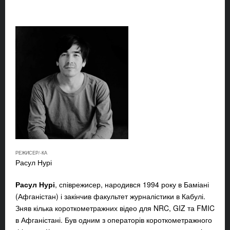
РЕЖИСЕР/-КА
Расул Нурі
Расул Нурі
, співрежисер, народився 1994 року в Баміані
(Афганістан) і закінчив факультет журналістики в Кабулі.
Зняв кілька короткометражних відео для NRC, GIZ та FMIC
в Афганістані. Був одним з операторів короткометражного