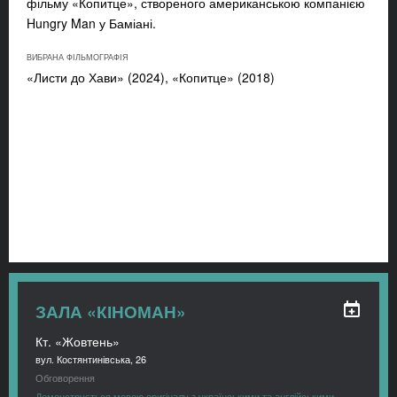
фільму «Копитце», створеного американською компанією
Hungry Man у Баміані.
ВИБРАНА ФІЛЬМОГРАФІЯ
«Листи до Хави» (2024),
«Копитце» (2018)
ЗАЛА «КІНОМАН»
Кт. «Жовтень»
вул. Костянтинівська, 26
Обговорення
Демонструється мовою оригіналу з українськими та англійськими