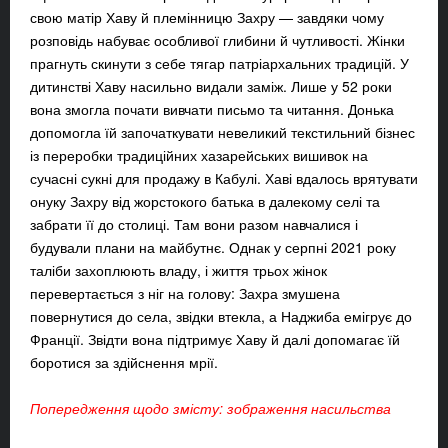
свою матір Хаву й племінницю Захру — завдяки чому
розповідь набуває особливої глибини й чутливості. Жінки
прагнуть скинути з себе тягар патріархальних традицій.
У
дитинстві Хаву насильно видали заміж. Лише у 52 роки
вона змогла почати вивчати письмо та читання. Донька
допомогла їй започаткувати невеликий текстильний бізнес
із переробки традиційних хазарейських вишивок на
сучасні сукні для продажу в Кабулі. Хаві вдалось врятувати
онуку Захру від жорстокого батька в далекому селі та
забрати її до столиці. Там вони разом навчалися і
будували плани на майбутнє. Однак у серпні 2021 року
таліби захоплюють владу, і життя трьох жінок
перевертається з ніг на голову: Захра змушена
повернутися до села, звідки втекла, а Наджиба емігрує до
Франції. Звідти вона підтримує Хаву й далі допомагає їй
боротися за здійснення мрії.
Попередження щодо змісту: зображення насильства