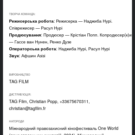
ТВОРЧА КОМАНДА:
Режисерська робота
: Режисерка — Наджиба Нурі.
Співрежисер — Расул Нурі
Продюсування
: Продюсер — Крістіан Попп. Копродюсер(к)и
— Гассе ван Нунен, Ренко Дузе
Операторська робота
: Наджиба Нурі, Расул Нурі
Звук
: Афшин Азізі
ВИРОБНИЦТВО
TAG FILM
ДИСТРИБ'ЮЦІЯ:
TAG Film, Christian Popp, +33675670311,
christian@tagfilm.fr
НАГОРОДИ
Міжнародний правозахисний кінофестиваль One World
(приз глядацьких симпатій, 2024), Міжнародний