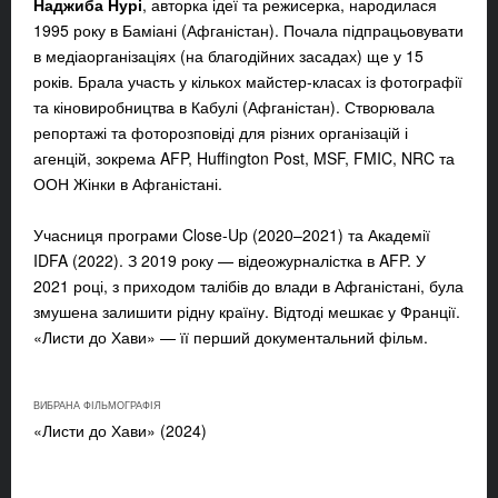
Наджиба Нурі
, авторка ідеї та режисерка, народилася
1995 року в Баміані (Афганістан). Почала підпрацьовувати
в медіаорганізаціях (на благодійних засадах) ще у 15
років. Брала участь у кількох майстер-класах із фотографії
та кіновиробництва в Кабулі (Афганістан). Створювала
репортажі та фоторозповіді для різних організацій і
агенцій, зокрема AFP, Huffington Post, MSF, FMIC, NRC та
ООН Жінки в Афганістані.
Учасниця програми Close-Up (2020–2021) та Академії
IDFA (2022). З 2019 року — відеожурналістка в AFP. У
2021 році, з приходом талібів до влади в Афганістані, була
змушена залишити рідну країну. Відтоді мешкає у Франції.
«Листи до Хави» — її перший документальний фільм.
ВИБРАНА ФІЛЬМОГРАФІЯ
«Листи до Хави» (2024)