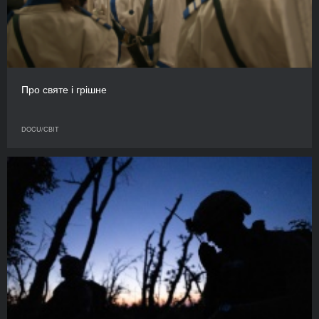
Про святе і грішне
DOCU/СВІТ