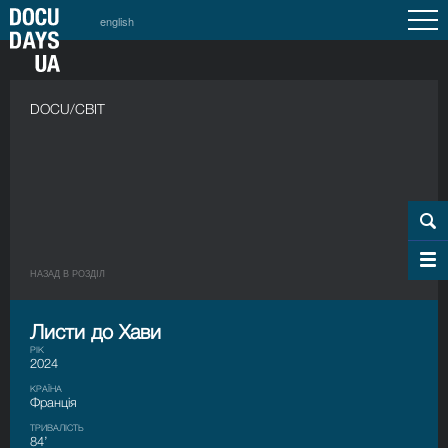
english
DOCU/СВІТ
НАЗАД В РОЗДIЛ
Листи до Хави
РІК
2024
КРАЇНА
Франція
ТРИВАЛІСТЬ
84’