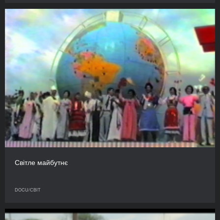
Світле майбутнє
DOCU/СВІТ