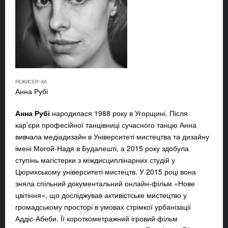
РЕЖИСЕР/-КА
Анна Рубі
Анна Рубі
народилася 1988 року в Угорщині. Після
кар’єри професійної танцівниці сучасного танцю Анна
вивчала медіадизайн в Університеті мистецтва та дизайну
імені Могой-Надя в Будапешті, а 2015 року здобула
ступінь магістерки з міждисциплінарних студій у
Цюрихському університеті мистецтв. У 2015 році вона
зняла спільний документальний онлайн-фільм «Нове
цвітіння», що досліджував активістське мистецтво у
громадському просторі в умовах стрімкої урбанізації
Аддіс-Абеби. Її короткометражний ігровий фільм