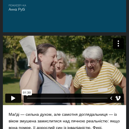
РЕЖИСЕР/-КА
Анна Рубі
Маґді — сильна духом, але самотня доглядальниця — із
віком змушена замислитися над лячною реальністю: якщо
вона помре, її дорослий син із інвалідністю, Фері,