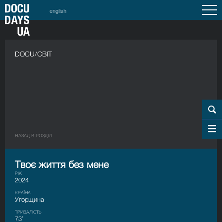
english
DOCU/СВІТ
НАЗАД В РОЗДIЛ
Твоє життя без мене
РІК
2024
КРАЇНА
Угорщина
ТРИВАЛІСТЬ
73’