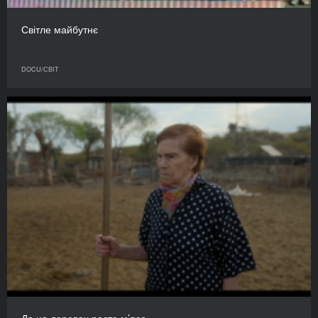
Світле майбутнє
DOCU/СВІТ