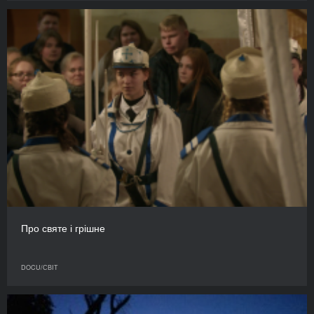
Про святе і грішне
DOCU/СВІТ