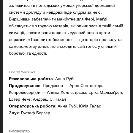
залишиться в нелюдських умовах угорської державної
системи догляду й невдовзі піде слідом за нею.
Вирішивши забезпечити майбутнє для Фері, Маґді
об’єднується з групою матерів, які опинилися в такій самій
ситуації, і разом вони подають судовий позов проти
держави. «Твоє життя без мене» — це історія про силу та
самопожертву жінок, які знаходять свій голос у спільній
боротьбі та єдності.
ТВОРЧА КОМАНДА:
Режисерська робота
: Анна Рубі
Продюсування
: Продюсер — Арон Сентпетері.
Копродюсер(к)и — Анніка Хелльстрьом, Еріка Мальмґрен,
Естер Чеке, Андраш С. Такач
Операторська робота
: Анна Рубі, Юлія Галас
Звук
: Ґустаф Берґер
ВИРОБНИЦТВО