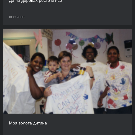
Де на деревах росте м’ясо
DOCU/СВІТ
Моя золота дитина