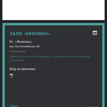
ЗАЛА «КІНОМАН»
Кт. «Жовтень»
вул. Костянтинівська, 26
Обговорення
Демонструється мовою оригіналу з українськими та англійськими
субтитрами
Вхід за квитками
Неділя