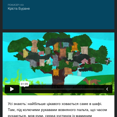
РЕЖИСЕР/-КА
Кріста Буране
Усі знають: найбільше цікавого ховається саме в шафі.
Там, під колючими рукавами вовняного пальта, що часом
рухаються, мов руки, серед хустинок із маминим