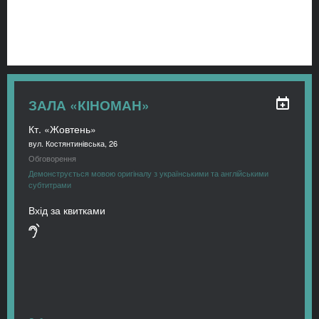
ЗАЛА «КІНОМАН»
Кт. «Жовтень»
вул. Костянтинівська, 26
Обговорення
Демонструється мовою оригіналу з українськими та англійськими
субтитрами
Вхід за квитками