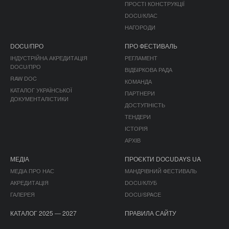
ПРОСТІ КОНСТРУКЦІЇ
DOCU/КЛАС
НАГОРОДИ
DOCU/ПРО
ПРО ФЕСТИВАЛЬ
ІНДУСТРІЙНА АКРЕДИТАЦІЯ
РЕГЛАМЕНТ
DOCU/ПРО
ВІДБІРКОВА РАДА
RAW DOC
КОМАНДА
КАТАЛОГ УКРАЇНСЬКОЇ
ПАРТНЕРИ
ДОКУМЕНТАЛІСТИКИ
ДОСТУПНІСТЬ
ТЕНДЕРИ
ІСТОРІЯ
АРХІВ
МЕДІА
ПРОЄКТИ DOCUDAYS UA
МЕДІА ПРО НАС
МАНДРІВНИЙ ФЕСТИВАЛЬ
АКРЕДИТАЦІЯ
DOCU/КЛУБ
ГАЛЕРЕЯ
DOCU/SPACE
КАТАЛОГ 2025 — 2027
ПРАВИЛА САЙТУ