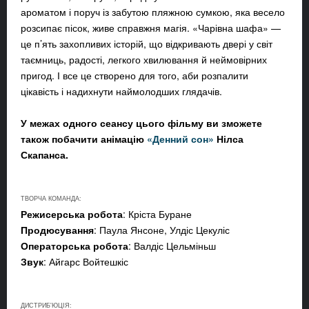
ароматом і поруч із забутою пляжною сумкою, яка весело
розсипає пісок, живе справжня магія. «Чарівна шафа» —
це п’ять захопливих історій, що відкривають двері у світ
таємниць, радості, легкого хвилювання й неймовірних
пригод. І все це створено для того, аби розпалити
цікавість і надихнути наймолодших глядачів.
У межах одного сеансу цього фільму ви зможете
також побачити анімацію
«Денний сон»
Нілса
Скапанса.
ТВОРЧА КОМАНДА:
Режисерська робота
: Кріста Буране
Продюсування
: Паула Янсоне, Улдіс Цекуліс
Операторська робота
: Валдіс Цельміньш
Звук
: Айгарс Войтешкіс
ДИСТРИБ'ЮЦІЯ: