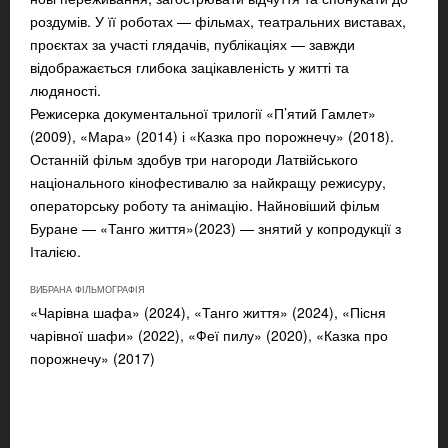
роздумів. У її роботах — фільмах, театральних виставах,
проєктах за участі глядачів, публікаціях — завжди
відображається глибока зацікавленість у житті та
людяності.
Режисерка документальної трилогії «П’ятий Гамлет»
(2009), «Мара» (2014) і «Казка про порожнечу» (2018).
Останній фільм здобув три нагороди Латвійського
національного кінофестивалю за найкращу режисуру,
операторську роботу та анімацію. Найновіший фільм
Буране — «Танго життя»
(2023) — знятий у копродукції з
Італією.
ВИБРАНА ФІЛЬМОГРАФІЯ
«Чарівна шафа» (2024), «Танго життя» (2024), «Пісня
чарівної шафи» (2022), «Феї пилу» (2020), «Казка про
порожнечу» (2017)