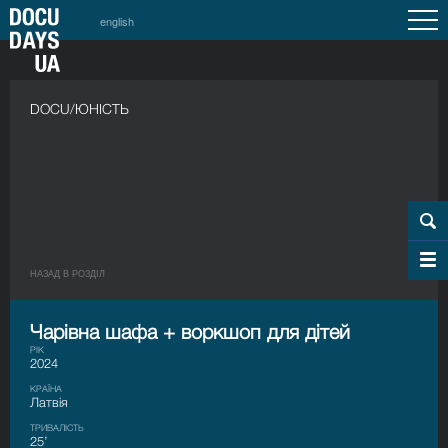
english
DOCU/ЮНІСТЬ
НАЗАД В РОЗДIЛ
Чарівна шафа + воркшоп для дітей
РІК
2024
КРАЇНА
Латвія
ТРИВАЛІСТЬ
25’