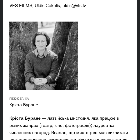
VFS FILMS, Uldis Cekulis,
uldis@vfs.lv
РЕЖИСЕР/-КА
Кріста Буране
Кріста Буране
— латвійська мисткиня, яка працює в
різних жанрах (театр, кіно, фотографія); лауреатка
численних нагород. Вважає, що мистецтво має викликати
нові переживання, загострювати відчуття та спонукати до