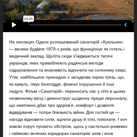
На околицях Одеси розташований санаторій «Куяльник»
— велика будівля 1970-х років, що функціонує як готель і
медичний заклад. Щоліта сюди з’їжджаються тисячі
українців, яких приваблюють радянські методи
оздоровлення та можливість відпочити на солоному озері.
Утім, найбільшою принадою є загадкова чорна грязь, що,
як кажуть, лікує безпліддя, фізичні порушення й інші
недуги. Фільм «Санаторій» переносить нас у літо в цьому
незвичному місці і демонструє щоденну працю персоналу,
що невтомно дбає про здоров’я, комфорт і дозвілля
відвідувачів — попри близькість війни. Для гостей це —
нагода відновити сили, зцілити душу й тіло, покохати. І хоч
зовсім поруч лунають обстріли, щось у пастельно-рожевих
і лаймово-зелених коридорах санаторію знов і знов