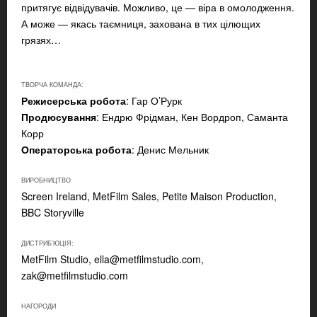
притягує відвідувачів. Можливо, це — віра в омолодження.
А може — якась таємниця, захована в тих цілющих
грязях…
ТВОРЧА КОМАНДА:
Режисерська робота
: Гар О’Рурк
Продюсування
: Ендрю Фрідман, Кен Вордроп, Саманта
Корр
Операторська робота
: Денис Мельник
ВИРОБНИЦТВО
Screen Ireland, MetFilm Sales, Petite Maison Production,
BBC Storyville
ДИСТРИБ'ЮЦІЯ:
MetFilm Studio,
ella@metfilmstudio.com
,
zak@metfilmstudio.com
НАГОРОДИ