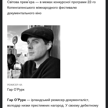
Світова прем’єра — в межах конкурсної програми 22-го
Копенгагенського міжнародного фестивалю
документального кіно
РЕЖИСЕР/-КА
Гар О’Рурк
Гар О’Рурк
— ірландський режисер-документаліст,
володар низки престижних нагород. У своєму дебютному