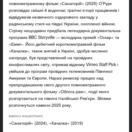
повнометражному фільмі «Санаторій» (2025) О’Рурк
розповідає смішні й водночас трагічні історії працівників і
відвідувачів незвичного оздоровчого закладу у
радянському стилі на півдні України, охопленої війною.
Стрічку нещодавно придбала легендарна документальна
програма BBC Storyville — володарка премій «Оскар» та
«Еммі». Його дебютний короткометражний фільм
«Качалка», також знятий в Україні, здобув численні
нагороди, був представлений на провідних
кінофестивалях світу, отримав відзнаку Vimeo Staff Pick і
увійшов до програм провідних телемовників Північної
Америки та Європи. Наразі режисер працює над
препродакшеном свого другого повнометражного
документального фільму «Облога раю», події якого
розгортаються на півночі Італійської Рив’єри. Зйомки
розпочнуться навесні 2025 року.
ВИБРАНА ФІЛЬМОГРАФІЯ
«
Санаторій
» (2024),
«
Качалка
» (2019)