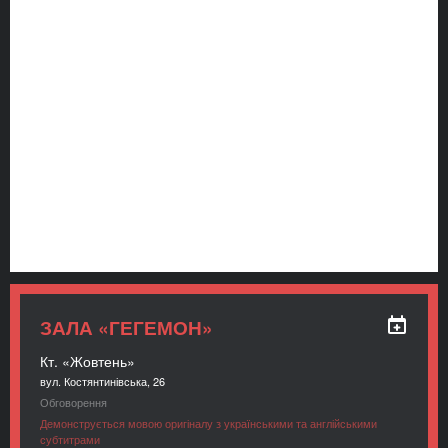
ЗАЛА «ГЕГЕМОН»
Кт. «Жовтень»
вул. Костянтинівська, 26
Обговорення
Демонструється мовою оригіналу з українськими та англійськими
субтитрами