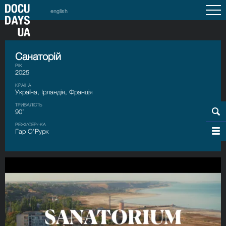
english
Санаторій
РІК
2025
КРАЇНА
Україна, Ірландія, Франція
ТРИВАЛІСТЬ
90’
РЕЖИСЕР/-КА
Гар О’Рурк