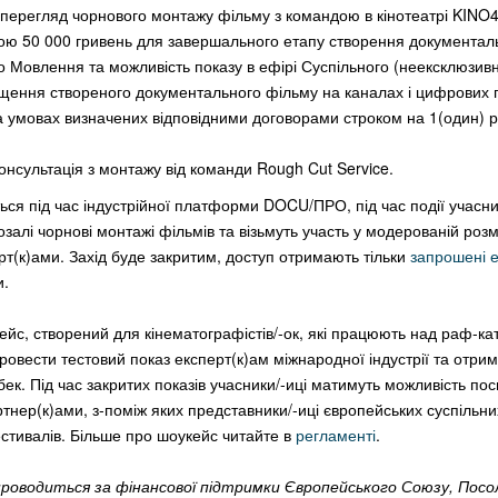
перегля
д
чорнов
ого
монтаж
у
фільму з командою в кінотеатрі KINO4
ю 50 000 гривень для завершального етапу створення документал
го Мовлення та можливість показу в ефірі Суспільного (неексклюзивн
іщення створеного документального фільму на каналах і цифрових
а умовах визначених відповідними договорами строком на 1(один) рі
онсультаці
я
з монтажу
від команди
Rough Cut Service.
ться під час індустрійної платформи DOCU/ПРО,
під час події
учасни
озалі чорнові монтажі фільмів та візьмуть участь у модерованій розм
рт(к)ами.
Захід буде за
критим, доступ отримають тільки
запрошені е
и.
йс, створений для кінематографістів/-ок, які працюють над раф-ка
провести тестовий показ експерт(к)ам міжнародної індустрії та отри
к. Під час закритих показів учасники/-иці матимуть можливість пос
тнер(к)ами, з-поміж яких представники/-иці європейських суспільни
естивалів. Більше про шоукейс читайте в
регламенті
.
проводиться за фінансової підтримки Європейського Союзу, Посо