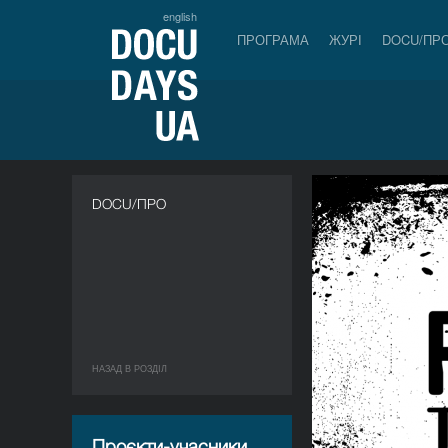
english
ПРОГРАМА
ЖУРІ
DOCU/ПР
DOCU/ПРО
НАЗАД В РОЗДIЛ
Проєкти-учасники