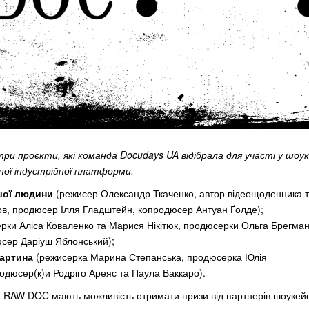
три проєкти, які команда Docudays UA відібрала для участі у шо
чної індустрійної платформи.
шої людини
(режисер Олександр Ткаченко, автор відеощоденника 
в, продюсер Ілля Гладштейн, копродюсер Антуан Ґолде);
рки Аліса Коваленко та Марися Нікітюк, продюсерки Ольга Брегман
юсер Даріуш Яблонський);
картина
(режисерка Марина Степанська, продюсерка Юлія
одюсер(к)и Родріго Ареяс та Паула Ваккаро).
и
RAW DOC
мають можливість отримати призи від партнерів
шоукей