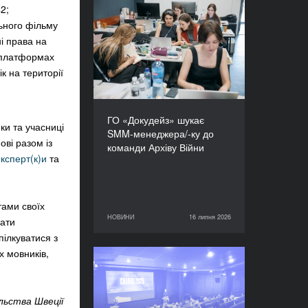
2;
ГО «Докудейз» шукає
ьного фільму
SMM-менеджера/-ку до
і права на
команди Архіву Війни
 платформах
к на території
ГО «Докудейз» шукає
ки та учасниці
SMM-менеджера/-ку до
ові разом із
команди Архіву Війни
ксперт(к)и
та
тами своїх
НОВИНИ
16 липня 2026
мати
16 липня 2026
НОВИНИ
пілкуватися з
х мовників,
Відкрито прийом заявок:
CHANGE - курс із
копродукції 2026–2027
льства Швеції