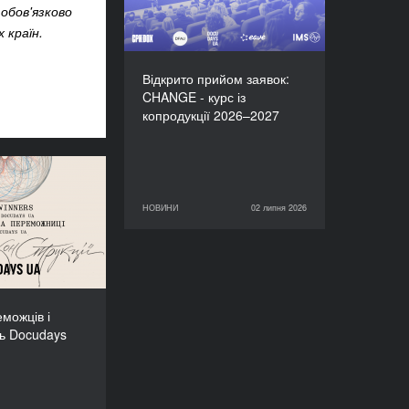
 обов'язково
 країн.
Відкрито прийом заявок:
CHANGE - курс із
копродукції 2026–2027
 переможців і
иць Docudays
НОВИНИ
02 липня 2026
02 липня 2026
НОВИНИ
UA-2026!
можців і
ь Docudays