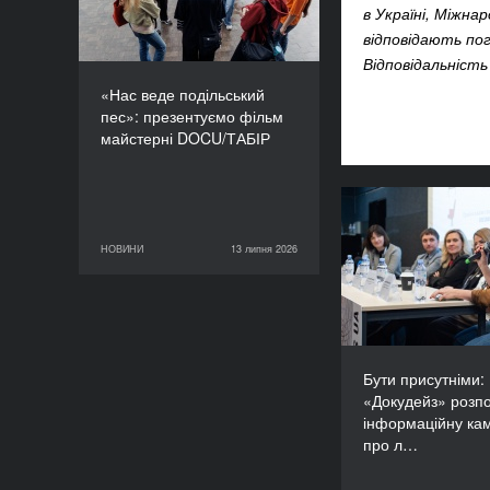
в Україні, Міжна
відповідають пог
Відповідальність
«Нас веде подільський
пес»: презентуємо фільм
майстерні DOCU/ТАБІР
Бути прису
«Докудейз» ро
НОВИНИ
13 липня 2026
13 липня 2026
НОВИНИ
інформаційну
про людей в
Бути присутніми:
«Докудейз» розп
інформаційну ка
про л…