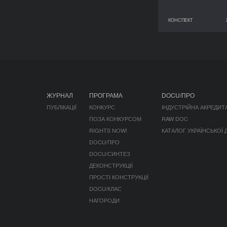
КОНСПЕКТ
29 червня 2026
ЖУРНАЛ
ПРОГРАМА
DOCU/ПРО
ПУБЛІКАЦІЇ
КОНКУРС
ІНДУСТРІЙНА АКРЕДИТ
ПОЗА КОНКУРСОМ
RAW DOC
RIGHTS NOW!
КАТАЛОГ УКРАЇНСЬКОЇ
DOCU/ПРО
DOCU/СИНТЕЗ
ДЕКОНСТРУКЦІЇ
ПРОСТІ КОНСТРУКЦІЇ
DOCU/КЛАС
НАГОРОДИ