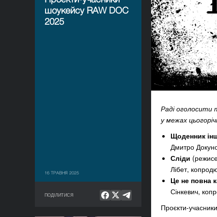
шоукейсу RAW DOC
2025
Раді оголосити 
у межах цьогорі
Щоденник ін
Дмитро Докуно
Сліди
(режисе
Лібет, копрод
16 ТРАВНЯ 2025
Це не повна 
Сінкевич,
копр
ПОДІЛИТИСЯ
Проєкти-
учасник