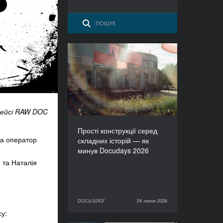
Прості конструкції серед
складних історій — як
минув Docudays 2026
укейсі RAW DOC
Прості конструкції серед
та оператор
складних історій — як
минув Docudays 2026
 та Наталія
DOCU/БЛОГ
24 липня 2026
24 липня 2026
DOCU/БЛОГ
су
: