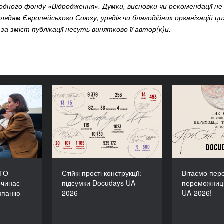
родного фонду «Відродження». Думки, висновки чи рекомендації не
лядам Європейського Союзу, урядів чи благодійних організацій цих
 за зміст публікації несуть винятково її автор(к)и.
тніми: ГО
Стійкі прості конструкції:
Вітаємо
зпочинає
підсумки Docudays UA-
переможн
 кампанію
2026
 окупації
 ГО
Стійкі прості конструкції:
Вітаємо пере
очинає
підсумки Docudays UA-
переможниц
мпанію
2026
UA-2026!