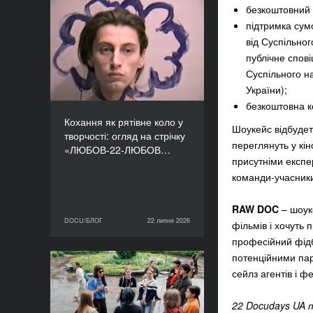
безкоштовний
Кохання як рятівне коло
підтримк
а
сумо
у творчості: огляд на
від Суспільно
стрічку «ЛЮБОВ-22-
публічне спов
ЛЮБОВ» Єруна
Суспільного н
Койманса
України);
б
езкоштовн
а
к
Кохання як рятівне коло у
Шоукейс
відбуде
творчості: огляд на стрічку
переглянуть у кін
«ЛЮБОВ-22-ЛЮБОВ…
присутніми експе
команди-учасник
RAW DOC
– шоуке
DOCU/БЛОГ
22 липня 2026
22 липня 2026
DOCU/БЛОГ
фільмів і хочуть 
професійний фідбе
потенційними пар
«Нас веде подільський
сейлз агентів і ф
пес»: презентуємо фільм
майстерні DOCU/ТАБІР
22 Docudays UA 