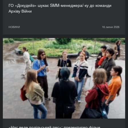
ГО «Докудейз» шукає SMM-менеджера/-ку до команди
Архіву Війни
НОВИНИ
16 липня 2026
«Нас веде подільський пес»: презентуємо фільм