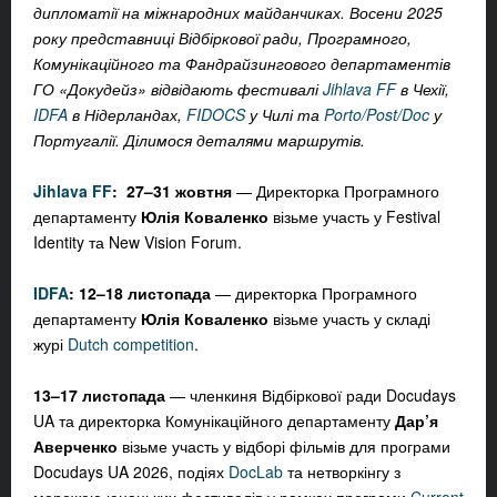
дипломатії на міжнародних майданчиках. Восени 2025
року представниці Відбіркової ради, Програмного,
Комунікаційного та Фандрайзингового департаментів
ГО «Докудейз» відвідають фестивалі
Jihlava FF
в Чехії,
IDFA
в Нідерландах,
FIDOCS
у Чилі та
Porto/Post/Doc
у
Португалії. Ділимося деталями маршрутів.
Jihlava FF
: 27–31 жовтня
— Директорка Програмного
департаменту
Юлія Коваленко
візьме участь у Festival
Identity та New Vision Forum.
IDFA
: 12–18 листопада
— директорка Програмного
департаменту
Юлія Коваленко
візьме участь у складі
журі
Dutch competition
.
13–17 листопада
— членкиня Відбіркової ради Docudays
UA та директорка Комунікаційного департаменту
Дар’я
Аверченко
візьме участь у відборі фільмів для програми
Docudays UA 2026, подіях
DocLab
та нетворкінгу з