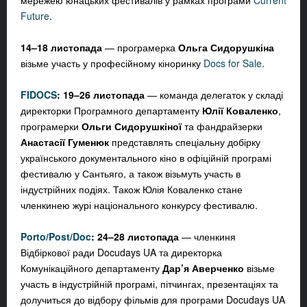
мережею юнацьких фестивалів у рамках програми
Current
Future
.
14–18 листопада
— програмерка
Ольга Сидорушкіна
візьме участь у професійному кіноринку
Docs for Sale
.
FIDOCS
: 19–26 листопада
— команда делегаток у складі
директорки Програмного департаменту
Юлії Коваленко
,
програмерки
Ольги Сидорушкіної
та фандрайзерки
Анастасії Гуменюк
представлять спеціальну добірку
українського документального кіно в офіційній програмі
фестивалю у Сантьяго, а також візьмуть участь в
індустрійних подіях. Також
Юлія Коваленко
стане
членкинею журі національного конкурсу фестивалю.
Porto/Post/Doc
: 24–28 листопада
— членкиня
Відбіркової ради Docudays UA та директорка
Комунікаційного департаменту
Дар’я Аверченко
візьме
участь в індустрійній програмі, пітчингах, презентаціях та
долучиться до відбору фільмів для програми Docudays UA