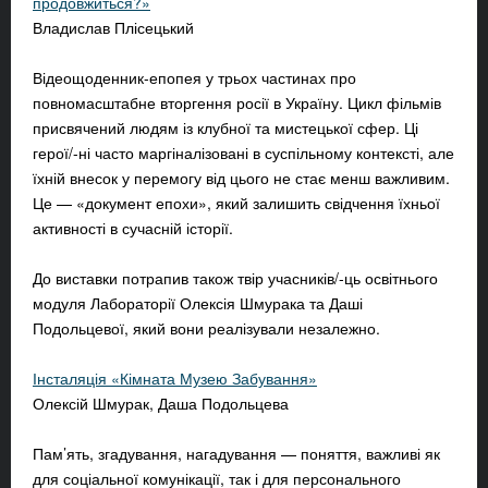
продовжиться?»
Владислав Плісецький
Відеощоденник-епопея у трьох частинах про
повномасштабне вторгення росії в Україну. Цикл фільмів
присвячений людям із клубної та мистецької сфер. Ці
герої/-ні часто маргіналізовані в суспільному контексті, але
їхній внесок у перемогу від цього не стає менш важливим.
Це — «документ епохи», який залишить свідчення їхньої
активності в сучасній історії.
До виставки потрапив також твір учасників/-ць освітнього
модуля Лабораторії Олексія Шмурака та Даші
Подольцевої, який вони реалізували незалежно.
Інсталяція «Кімната Музею Забування»
Олексій Шмурак, Даша Подольцева
Пам’ять, згадування, нагадування — поняття, важливі як
для соціальної комунікації, так і для персонального