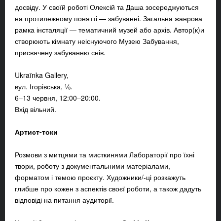
досвіду. У своїй роботі Олексій та Даша зосереджуються
на протилежному понятті — забуванні. Загальна жанрова
рамка інсталяції — тематичний музей або архів. Автор(к)и
створюють кімнату неіснуючого Музею Забування,
присвячену забуванню снів.
Ukraïnka Gallery,
вул. Ігорівська, ⅛.
6–13 червня, 12:00–20:00.
Вхід вільний.
Артист-токи
Розмови з митцями та мисткинями Лабораторії про їхні
твори, роботу з документальними матеріалами,
форматом і темою проєкту. Художники/-ці розкажуть
глибше про кожен з аспектів своєї роботи, а також дадуть
відповіді на питання аудиторії.