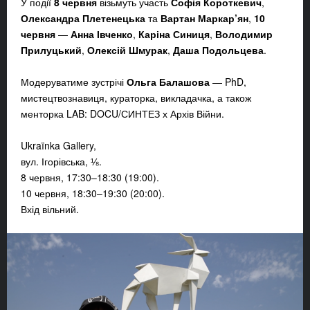
У події
8 червня
візьмуть участь
Софія Короткевич
,
Олександра Плетенецька
та
Вартан Маркар’ян
,
10
червня
—
Анна Івченко
,
Каріна Синиця
,
Володимир
Прилуцький
,
Олексій Шмурак
,
Даша Подольцева
.
Модеруватиме зустрічі
Ольга Балашова
— PhD,
мистецтвознавиця, кураторка, викладачка, а також
менторка LAB: DOCU/СИНТЕЗ х Архів Війни.
Ukraïnka Gallery,
вул. Ігорівська, ⅛.
8 червня, 17:30–18:30 (19:00).
10 червня, 18:30–19:30 (20:00).
Вхід вільний.