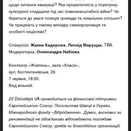
щодо питання евакуації? Яка пріоритетність у порятунку
культурної спадщини під час повномасштабної війни? Чи
береться до уваги позиція громади та локальних спільнот?
Чи працюють у такому випадку самоорганізація та
особисті ініціативи?
Спікер(к)и:
Жанна Кадирова
,
Леонід Марущак
, TBA.
Модераторка:
Олександра Набієва
.
Кінотеатр «Жовтень», зала «Класік»,
вул. Костянтинівська, 26.
7 червня, 18:00.
Вхід вільний.
22 Docudays UA проводиться за фінансової підтримки
Європейського Союзу, Посольства Швеції в Україні,
Міжнародного фонду «Відродження». Думки, висновки чи
рекомендації не обов'язково відповідають поглядам
Європейського Союзу, урядів чи благодійних організацій