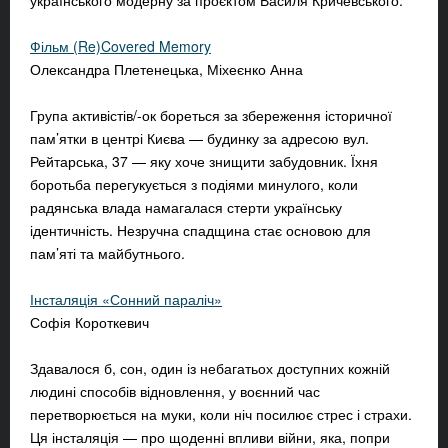
українського модерну за проєктом Василя Кричевського.
Фільм (Re)Covered Memory
Олександра Плетенецька, Міхеєнко Анна
Група активістів/-ок бореться за збереження історичної
пам’ятки в центрі Києва — будинку за адресою вул.
Рейтарська, 37 — яку хоче знищити забудовник. Їхня
боротьба перегукується з подіями минулого, коли
радянська влада намагалася стерти українську
ідентичність. Незручна спадщина стає основою для
пам’яті та майбутнього.
Інсталяція «Сонний параліч»
Софія Короткевич
Здавалося б, сон, один із небагатьох доступних кожній
людині способів відновлення, у воєнний час
перетворюється на муки, коли ніч посилює стрес і страхи.
Ця інсталяція — про щоденні впливи війни, яка, попри