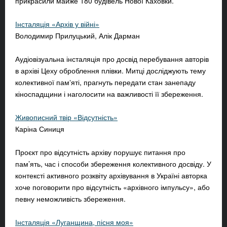
прикрасили майже 180 будівель Нової Каховки.
Інсталяція «Архів у війні»
Володимир Прилуцький, Алік Дарман
Аудіовізуальна інсталяція про досвід перебування авторів
в архіві Цеху оброблення плівки. Митці досліджують тему
колективної памʼяті, прагнуть передати стан занепаду
кіноспадщини і наголосити на важливості її збереження.
Живописний твір «Відсутність»
Каріна Синиця
Проєкт про відсутність архіву порушує питання про
пам’ять, час і способи збереження колективного досвіду. У
контексті активного розквіту архівування в Україні авторка
хоче поговорити про відсутність «архівного імпульсу», або
певну неможливість збереження.
Інсталяція «Луганщина, пісня моя»