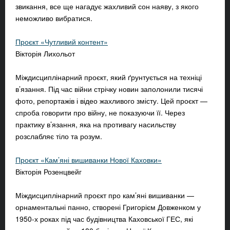
звикання, все ще нагадує жахливий сон наяву, з якого
неможливо вибратися.
Проєкт «Чутливий контент»
Вікторія Лихольот
Міждисциплінарний проєкт, який ґрунтується на техніці
в’язання. Під час війни стрічку новин заполонили тисячі
фото, репортажів і відео жахливого змісту. Цей проєкт —
спроба говорити про війну, не показуючи її. Через
практику в’язання, яка на противагу насильству
розслабляє тіло та розум.
Проєкт «Кам’яні вишиванки Нової Каховки»
Вікторія Розенцвейг
Міждисциплінарний проєкт про кам’яні вишиванки —
орнаментальні панно, створені Григорієм Довженком у
1950-х роках під час будівництва Каховської ГЕС, які