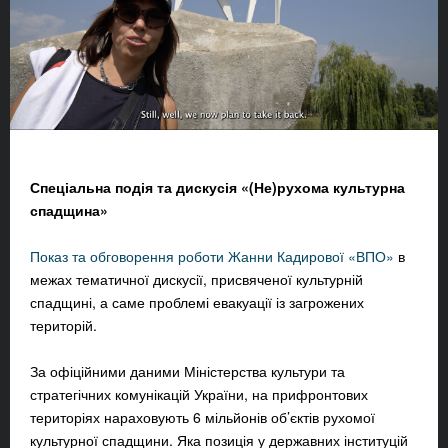
Спеціальна подія та дискусія «(Не)рухома культурна
спадщина»
Показ та обговорення роботи Жанни Кадирової «ВПО»
в
межах тематичної дискусії, присвяченої культурній
спадщині, а саме проблемі евакуації із загрожених
територій.
За офіційними даними Міністерства культури та
стратегічних комунікацій України, на прифронтових
територіях нараховують 6 мільйонів об’єктів рухомої
культурної спадщини. Яка позиція у державних інституцій