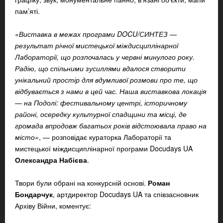
пам’яті.
«Виставка в межах програми DOCU/СИНТЕЗ —
результат річної мистецької міждисциплінарної
Лабораторії, що розпочалась у червні минулого року.
Радію, що спільними зусиллями вдалося створити
унікальний простір для вдумливої розмови про те, що
відбувається з нами в цей час. Наша виставкова локація
— на Подолі: фестивальному центрі, історичному
районі, осередку культурної спадщини та місці, де
громада впродовж багатьох років відстоювала право на
місто»
, — розповідає кураторка Лабораторії та
мистецької міждисциплінарної програми Docudays UA
Олександра Набієва
.
Твори були обрані на конкурсній основі.
Роман
Бондарчук
, артдиректор Docudays UA та співзасновник
Архіву Війни, коментує: