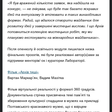
«Я був вражений кількістю заявок, яка надійшла на
конкурс, — не очікував, що буде так багато яскравих
ідей та ентузіазму їх втілювати в таких винахідливих
формах. Радий, що вдалося створити майданчик для
розвитку ідей у завершені мистецькі вислови. І що Архів
поповниться колекцією мистецьких робіт, яку ми
плануємо експонувати на міжнародних майданчиках».
Після опенколу й освітнього модуля лишилася низка
фінальних проєктів, які були реалізовані автор(к)ами за
підтримки менторів/-ок і кураторки Лабораторії.
Фільм «Архів тиші»
Вартан Маркар’ян, Вадим Махітка
Фільм віртуальної реальності у форматі 360 градусів.
Документальна стрічка присвячена темі пам’яті та
збереження культурної спадщини в музеях на прикладі
Полтавського краєзнавчого музею, що є взірцем