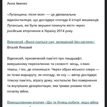
Анна Івченко
«Луганщина, пісня моя» — це двоканальна
відеоінсталяція, що досліджує спогади й історії мешканців
Луганська, які були змушені покинути місто через
російське вторгнення в Україну 2014 року.
Відеоесей «Вночі сниться сад, залишений без нагляду»
Віталій Янковий
Відеоесей, присвячений пам’яті про ландшафт,
вимушеному переселенню та схожості місць, з яких
тікаєш, і тих, де опиняєшся. Через образ міського озера —
як точки маршруту, як спогаду, як сну — автор досліджує
тілесну пам’ять, втрату дому, ностальгію без повернення
та внутрішню дезорієнтацію, яка триває роками після
початку війни.
Відеощоденник-епопея «Що ти будеш робити, якщо війна