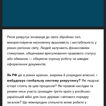
Росія рекрутує іноземців до своїх збройних сил,
використовуючи економічну вразливість і нестабільність у
різних регіонах світу. Людей залучають фінансовими
стимулами, обіцянками врегулювання правового статусу
або обманом — обіцяючи хорошу роботу чи швидке
оформлення документів.
Як РФ
діє в різних країнах, зокрема й усередині власної, і
вибудовує глобальну систему рекрутингу?
Які людські
історії стоять за цим процесом? Які правові наслідки та
ризики несе участь громадян третіх країн у російсько-
українській війні для їхніх держав і світового порядку
загалом? Що міжнародна спільнота може робити у