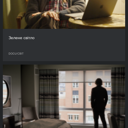
Зелене світло
DOCU/СВІТ