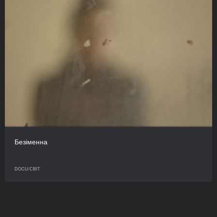
Безіменна
DOCU/СВІТ