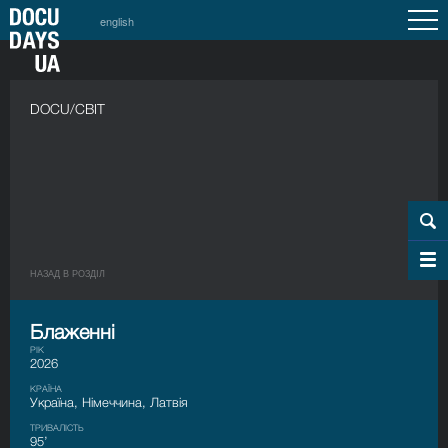
english
DOCU/СВІТ
НАЗАД В РОЗДIЛ
Блаженні
РІК
2026
КРАЇНА
Україна, Німеччина, Латвія
ТРИВАЛІСТЬ
95’