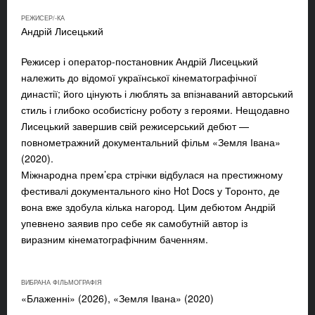
РЕЖИСЕР/-КА
Андрій Лисецький
Режисер і оператор-постановник Андрій Лисецький
належить до відомої української кінематографічної
династії; його цінують і люблять за впізнаваний авторський
стиль і глибоко особистісну роботу з героями. Нещодавно
Лисецький завершив свій режисерський дебют —
повнометражний документальний фільм «Земля Івана»
(2020).
Міжнародна прем’єра стрічки відбулася на престижному
фестивалі документального кіно Hot Docs у Торонто, де
вона вже здобула кілька нагород.
Цим дебютом Андрій
упевнено заявив про себе як самобутній автор із
виразним кінематографічним баченням.
ВИБРАНА ФІЛЬМОГРАФІЯ
«Блаженні» (2026), «Земля Івана» (2020)