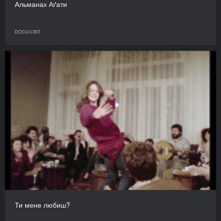
Альманах Аґати
DOCU/СВІТ
Ти мене любиш?