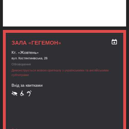
ЗАЛА «ГЕГЕМОН»
Кт. «Жовтень»
вул. Костянтинівська, 26
Обговорення
Демонструється мовою оригіналу з українськими та англійськими
субтитрами
Вхід за квитками