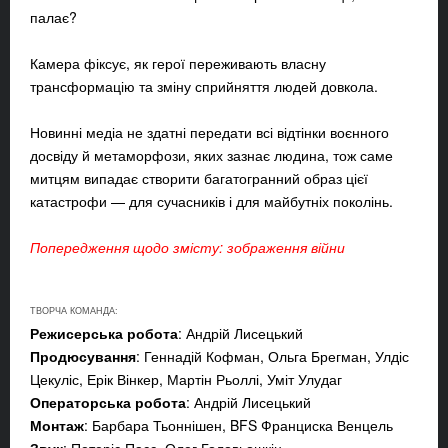
палає?
Камера фіксує, як герої переживають власну
трансформацію та зміну сприйняття людей довкола.
Новинні медіа не здатні передати всі відтінки воєнного
досвіду й метаморфози, яких зазнає людина, тож саме
митцям випадає створити багатогранний образ цієї
катастрофи — для сучасників і для майбутніх поколінь.
Попередження щодо змісту: зображення війни
ТВОРЧА КОМАНДА:
Режисерська робота
: Андрій Лисецький
Продюсування
: Геннадій Кофман, Ольга Брегман, Улдіс
Цекуліс, Ерік Вінкер, Мартін Рьоллі, Уміт Улудаг
Операторська робота
: Андрій Лисецький
Монтаж
: Барбара Тьоннішен, BFS Франциска Венцель
Звук
: Петеріс Пасс, Олег Головьошкін