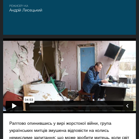
РЕЖИСЕР/-КА
Андрій Лисецький
Раптово опинившись у вирі жорстокої війни, група
українських митців змушена відповісти на колись
немислиме запитання: що може зробити митець, коли світ