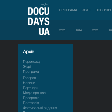
english
ПРОГРАМА
ЖУРІ
DOCU/ПР
2025
2024
2023
20
Архiв
Переможці
Журі
Програма
Галерея
Новини
Партнери
Медіа про нас
Пресрелiз
Пострелiз
Фестивальні видання