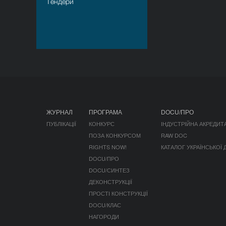
Тендери
ЖУРНАЛ
ПРОГРАМА
DOCU/ПРО
ПУБЛІКАЦІЇ
КОНКУРС
ІНДУСТРІЙНА АКРЕДИТ
ПОЗА КОНКУРСОМ
RAW DOC
RIGHTS NOW!
КАТАЛОГ УКРАЇНСЬКОЇ
DOCU/ПРО
DOCU/СИНТЕЗ
ДЕКОНСТРУКЦІЇ
ПРОСТІ КОНСТРУКЦІЇ
DOCU/КЛАС
НАГОРОДИ