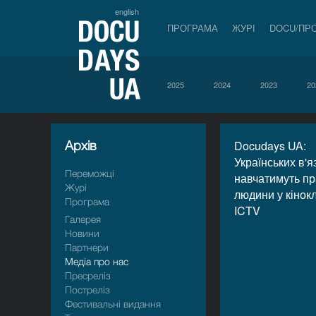
english
ПРОГРАМА
ЖУРІ
DOCU/ПР
2025
2024
2023
20
Архiв
Docudays UA:
Українських в'я
Переможці
навчатимуть п
Журі
людини у кінок
Програма
ICTV
Галерея
Новини
Партнери
Медіа про нас
Пресрелiз
Пострелiз
Фестивальні видання