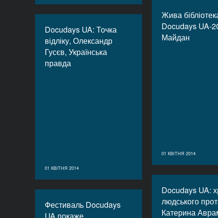
Жива бібліотек
Docudays UA-2
Docudays UA: Точка
Майдан
відліку, Олександр
Гусєв, Українська
правда
01 КВІТНЯ 2014
01 КВІТНЯ 2014
Docudays UA: х
людського прот
Фестиваль Docudays
Катерина Авра
UA покаже