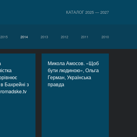
КАТАЛОГ 2025 — 2027
2015
2014
2013
2012
2011
2010
а
Микола Амосов. «Щоб
істка
бути людиною», Ольга
орівнює
Герман, Українська
в Бахрейні з
правда
hromadske.tv