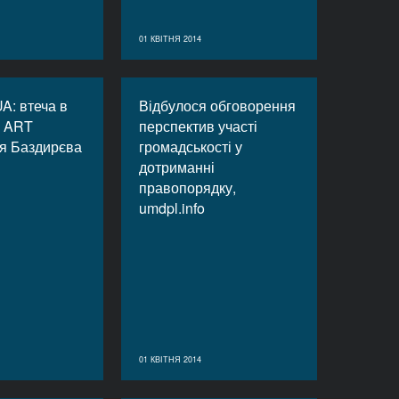
01 КВІТНЯ 2014
A: втеча в
Відбулося обговорення
, ART
перспектив участі
ся Баздирєва
громадськості у
дотриманні
правопорядку,
umdpl.info
01 КВІТНЯ 2014