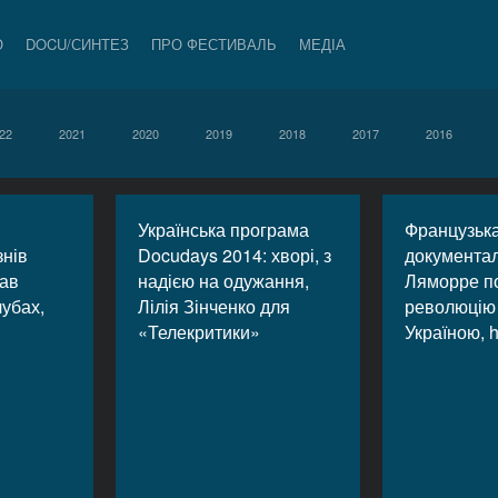
О
DOCU/СИНТЕЗ
ПРО ФЕСТИВАЛЬ
МЕДІА
22
2021
2020
2019
2018
2017
2016
Українська програма
Французьк
знів
Docudays 2014: хворі, з
документал
рав
надією на одужання,
Ляморре п
лубах,
Лілія Зінченко для
революцію 
«Телекритики»
Україною, 