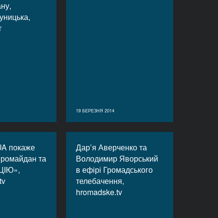
ну,
уницька,
г
19 БЕРЕЗНЯ 2014
UA покаже
Дар’я Аверченко та
вромайдан та
Володимир Яворський
ЦІЮ»,
в ефірі Громадського
tv
телебачення,
hromadske.tv