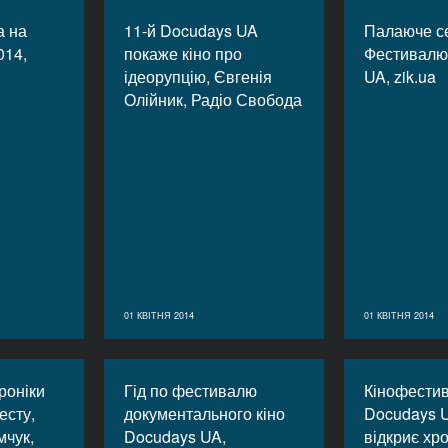
а на
11-й Docudays UA
Палаюче се
014,
покаже кіно про
Фестивалю
ідеорупцію, Євгенія
UA, zik.ua
Олійник, Радіо Свобода
01 КВІТНЯ 2014
01 КВІТНЯ 2014
роніки
Гід по фестивалю
Кінофести
есту,
документального кіно
Docudays U
мчук,
Docudays UA,
відкриє хро