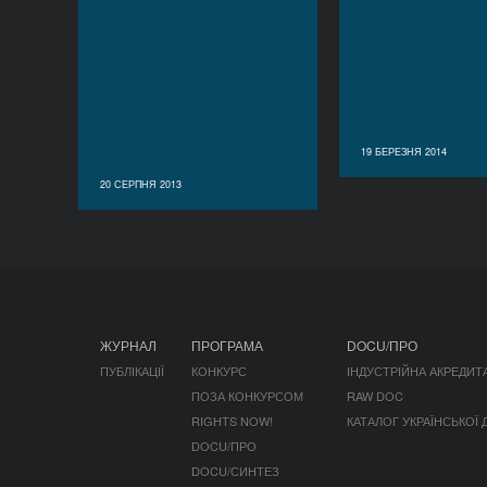
19 БЕРЕЗНЯ 2014
20 СЕРПНЯ 2013
ЖУРНАЛ
ПРОГРАМА
DOCU/ПРО
ПУБЛІКАЦІЇ
КОНКУРС
ІНДУСТРІЙНА АКРЕДИТ
ПОЗА КОНКУРСОМ
RAW DOC
RIGHTS NOW!
КАТАЛОГ УКРАЇНСЬКОЇ
DOCU/ПРО
DOCU/СИНТЕЗ