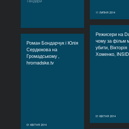
Тендери
11 ЛИПНЯ 2014
Режисери на D
чому за фільм 
Роман Бондарчук і Юлія
убити, Вікторія
Сердюкова на
Хоменко, INSI
Громадському ,
hromadske.tv
01 КВІТНЯ 2014
01 КВІТНЯ 2014