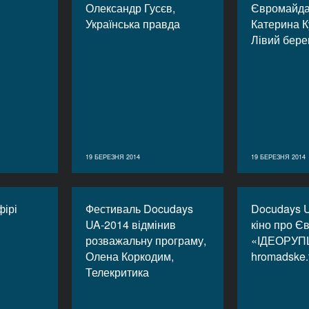
Олександр Гусєв,
Євромайда
Українська правда
Катерина К
Лівий бере
19 БЕРЕЗНЯ 2014
19 БЕРЕЗНЯ 2014
фірі
Фестиваль Docudays
Docudays 
UA-2014 відмінив
кіно про Є
розважальну програму,
«ІДЕОРУП
Олена Коркодим,
hromadske.
Телекритика