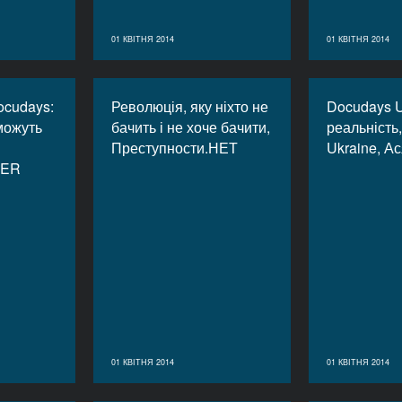
01 КВІТНЯ 2014
01 КВІТНЯ 2014
ocudays:
Революція, яку ніхто не
Docudays U
можуть
бачить і не хоче бачити,
реальність
Преступности.НЕТ
Ukraine, А
DER
01 КВІТНЯ 2014
01 КВІТНЯ 2014