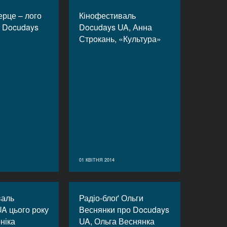
рце – лого
Кінофестиваль
 Docudays
Docudays UA, Анна
Строкань, «Культура»
01 КВІТНЯ 2014
валь
Радіо-блоґ Ольги
A цього року
Веснянки про Docudays
ніка
UA, Ольга Веснянка