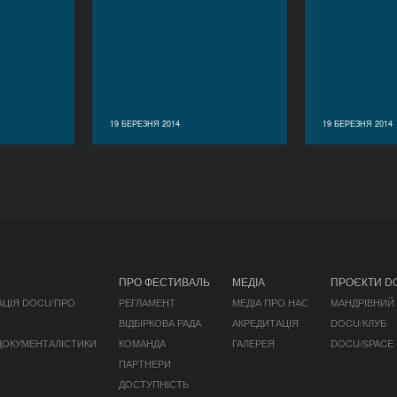
19 БЕРЕЗНЯ 2014
19 БЕРЕЗНЯ 2014
ПРО ФЕСТИВАЛЬ
МЕДІА
ПРОЄКТИ D
АЦІЯ DOCU/ПРО
РЕГЛАМЕНТ
МЕДІА ПРО НАС
МАНДРІВНИЙ
ВІДБІРКОВА РАДА
АКРЕДИТАЦІЯ
DOCU/КЛУБ
 ДОКУМЕНТАЛІСТИКИ
КОМАНДА
ГАЛЕРЕЯ
DOCU/SPACE
ПАРТНЕРИ
ДОСТУПНІСТЬ