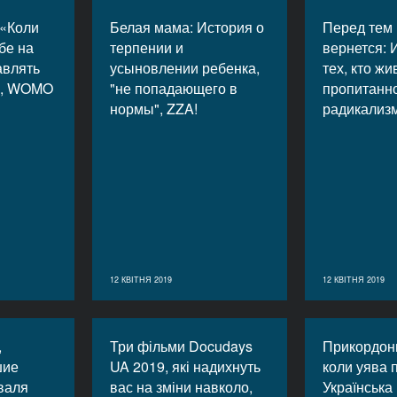
 «Коли
Белая мама: История о
Перед тем 
бе на
терпении и
вернется: 
авлять
усыновлении ребенка,
тех, кто жи
», WOMO
"не попадающего в
пропитанн
нормы", ZZA!
радикализм
12 КВІТНЯ 2019
12 КВІТНЯ 2019
,
Три фільми Docudays
Прикордон
шие
UA 2019, які надихнуть
коли уява 
валя
вас на зміни навколо,
Українська