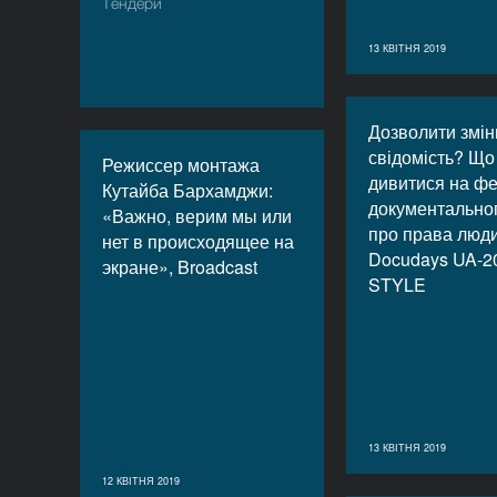
Тендери
13 КВІТНЯ 2019
Дозволити змін
свідомість? Що
Режиссер монтажа
дивитися на фе
Кутайба Бархамджи:
документальног
«Важно, верим мы или
про права люд
нет в происходящее на
Docudays UA-2
экране», Broadcast
STYLE
13 КВІТНЯ 2019
12 КВІТНЯ 2019