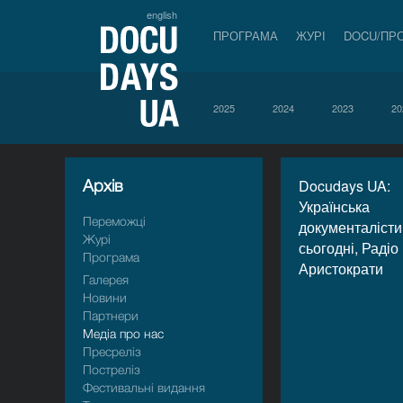
english
ПРОГРАМА
ЖУРІ
DOCU/ПР
2025
2024
2023
20
Архiв
Docudays UA:
Українська
Переможці
документалісти
Журі
сьогодні, Радіо
Програма
Аристократи
Галерея
Новини
Партнери
Медіа про нас
Пресрелiз
Пострелiз
Фестивальні видання