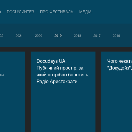
О
DOCU/СИНТЕЗ
ПРО ФЕСТИВАЛЬ
МЕДІА
22
2021
2020
2019
2018
2017
2016
Docudays UA:
Чого чекати
Публічний простір, за
"Докудейз"
ка
який потрібно боротись,
Радіо Аристократи