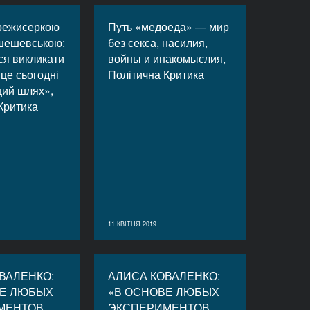
 режисеркою
Путь «медоеда» — мир
шешевською:
без секса, насилия,
ся викликати
войны и инакомыслия,
це сьогодні
Політична Критика
щий шлях»,
Критика
11 КВІТНЯ 2019
ВАЛЕНКО:
АЛИСА КОВАЛЕНКО:
ВЕ ЛЮБЫХ
«В ОСНОВЕ ЛЮБЫХ
МЕНТОВ
ЭКСПЕРИМЕНТОВ