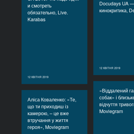
Docudays UA 
и смотреть
кинокритика, D
обязательно, Live.
Karabas
12 КВІТНЯ 2019
12 КВІТНЯ 2019
«Віддалений га
собак» і близьк
Аліса Коваленко: «Те,
відчуття тривог
що ти приходиш із
Moviegram
камерою, – це вже
втручання у життя
героя», Moviegram