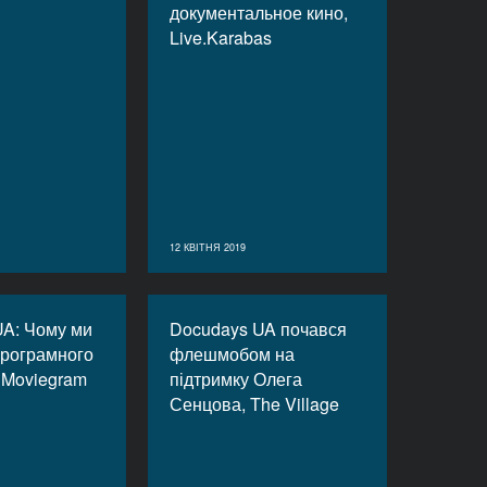
документальное кино,
Live.Karabas
12 КВІТНЯ 2019
UA: Чому ми
Docudays UA почався
програмного
флешмобом на
 Moviegram
підтримку Олега
Сенцова, The Village