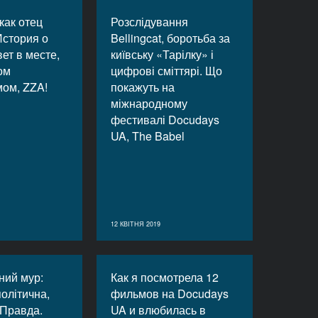
как отец
Розслідування
История о
Bellingcat, боротьба за
вет в месте,
київську «Тарілку» і
ом
цифрові сміттярі. Що
ом, ZZA!
покажуть на
міжнародному
фестивалі Docudays
UA, The Babel
12 КВІТНЯ 2019
ний мур:
Как я посмотрела 12
політична,
фильмов на Docudays
 Правда.
UA и влюбилась в