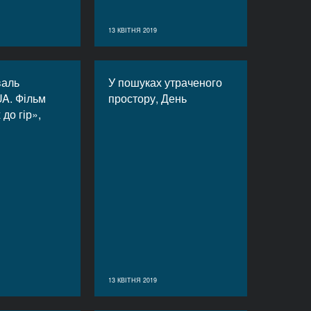
13 КВІТНЯ 2019
валь
У пошуках утраченого
A. Фільм
простору, День
до гір»,
13 КВІТНЯ 2019