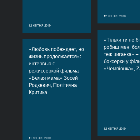
12 КВІТНЯ 2019
12 КВІТНЯ 2019
«Тільки ти не б
робиш мені бол
«Любовь побеждает, но
теж циганка» – 
жизнь продолжается»:
боксерки у філ
интервью с
«Чемпіонка», Z
режиссеркой фильма
«Белая мама» Зосей
Родкевич, Політична
Критика
12 КВІТНЯ 2019
11 КВІТНЯ 2019