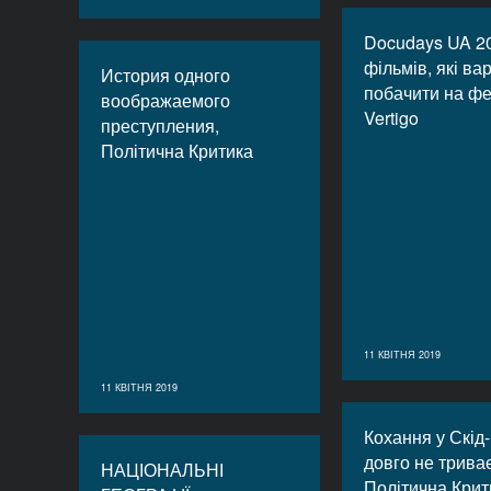
Docudays UA 20
фільмів, які ва
История одного
побачити на фе
воображаемого
Vertigo
преступления,
Політична Критика
11 КВІТНЯ 2019
11 КВІТНЯ 2019
Кохання у Скід
довго не триває
НАЦІОНАЛЬНІ
Політична Крит