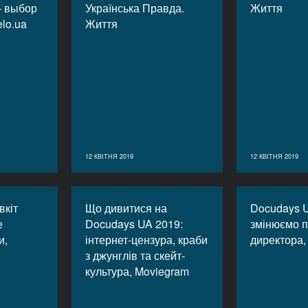
— выбор
Українська Правда.
Життя
elo.ua
Життя
12 КВІТНЯ 2019
12 КВІТНЯ 2019
вкіт
Що дивитися на
Docudays 
е
Docudays UA 2019:
змінюємо 
и,
інтернет-цензура, краби
директора,
з джунглів та скейт-
культура, Moviegram