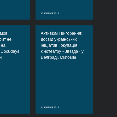
12 КВІТНЯ 2019
мов,
Активізм і вигорання:
оит не
досвід українських
 на
ініціатив і окупація
 Docudays
кінотеатру «Звєзда» у
el
Белграді, Mistosite
11 КВІТНЯ 2019