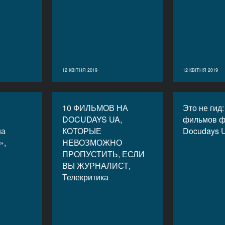
12 КВІТНЯ 2019
12 КВІТНЯ 2019
10 ФИЛЬМОВ НА
Это не гид
е
DOCUDAYS UA,
фильмов ф
ша
КОТОРЫЕ
Docudays U
»,
НЕВОЗМОЖНО
ПРОПУСТИТЬ, ЕСЛИ
ВЫ ЖУРНАЛИСТ,
Телекритика