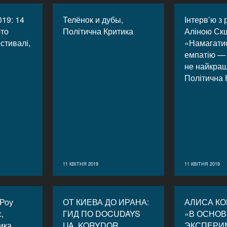
19: 14
Телёнок и дубы,
Інтерв’ю з
рто
Політична Критика
Аліною Ск
стивалі,
«Намагати
емпатію — 
не найкра
Політична 
11 КВІТНЯ 2019
11 КВІТНЯ 2019
-Роу
ОТ КИЕВА ДО ИРАНА:
АЛИСА КО
,
ГИД ПО DOCUDAYS
«В ОСНО
ика
UA, KORYDOR
ЭКСПЕРИ