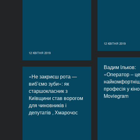
12 КВІТНЯ 2019
12 КВІТНЯ 2019
Вадим Ільков:
«Оператор – ц
«Не закриєш рота —
найкомфортні
виб’ємо зуби»: як
професія у кіно
старшокласник з
Moviegram
Київщини став ворогом
для чиновників і
депутатів , Хмарочос