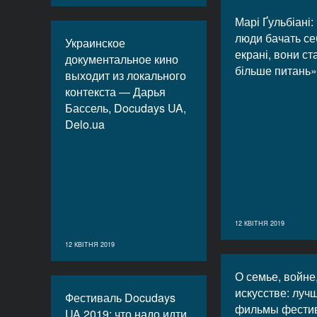
Марі Ґульбіані:
люди бачать се
Украинское
екрані, вони ст
документальное кино
більше питань
выходит из локального
контекста — Дарья
Бассель, Docudays UA,
Delo.ua
12 КВІТНЯ 2019
12 КВІТНЯ 2019
О семье, войне
искусстве: луч
Фестиваль Docudays
фильмы фести
UA 2019: что надо идти