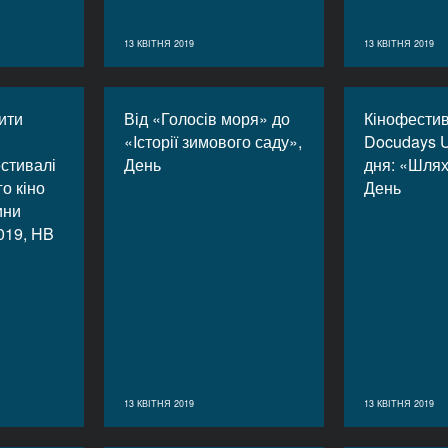
13 КВІТНЯ 2019
13 КВІТНЯ 2019
ити
Від «Голосів моря» до
Кінофести
«Iсторії зимового саду»,
Docudays U
стивалі
День
дня: «Шлях 
о кіно
День
ини
019, HB
13 КВІТНЯ 2019
13 КВІТНЯ 2019