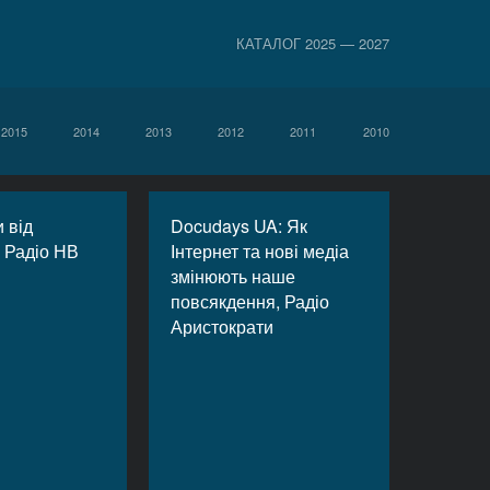
КАТАЛОГ 2025 — 2027
2015
2014
2013
2012
2011
2010
 від
Docudays UA: Як
, Радіо НВ
Інтернет та нові медіа
змінюють наше
повсякдення, Радіо
Аристократи