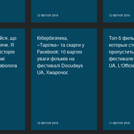
12 КВІТНЯ 2019
12 КВІТНЯ 2019
ійся, що
Кібербезпека,
Топ-5 филь
яче. Я
«Тарілка» та скарги у
которые ст
історія
Facebook: 10 вартих
пропустить
ьмі
уваги фільмів на
фестивале
aborona
фестивалі Docudays
UA, L'Offici
UA, Хмарочос
12 КВІТНЯ 2019
11 КВІТНЯ 2019