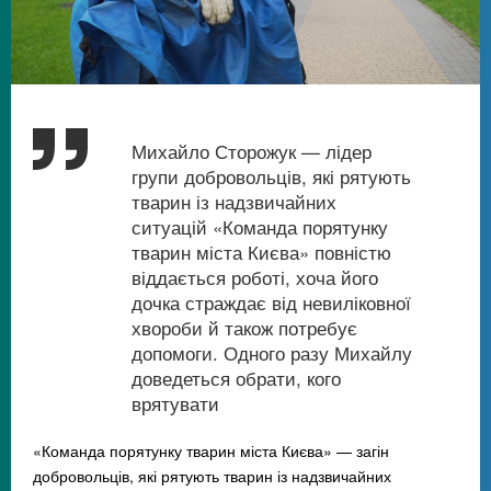
Михайло Сторожук — лідер
групи добровольців, які рятують
тварин із надзвичайних
ситуацій «Команда порятунку
тварин міста Києва» повністю
віддається роботі, хоча його
дочка страждає від невиліковної
хвороби й також потребує
допомоги. Одного разу Михайлу
доведеться обрати, кого
врятувати
«Команда порятунку тварин міста Києва» — загін
добровольців, які рятують тварин із надзвичайних