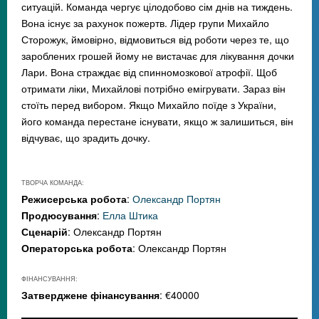
ситуацій. Команда чергує цілодобово сім днів на тиждень.
Вона існує за рахунок пожертв. Лідер групи Михайло
Сторожук, ймовірно, відмовиться від роботи через те, що
зароблених грошей йому не вистачає для лікування дочки
Лари. Вона страждає від спинномозкової атрофії. Щоб
отримати ліки, Михайлові потрібно емігрувати. Зараз він
стоїть перед вибором. Якщо Михайло поїде з України,
його команда перестане існувати, якщо ж залишиться, він
відчуває, що зрадить дочку.
ТВОРЧА КОМАНДА:
Режисерська робота
:
Олександр Портян
Продюсування
:
Елла Штика
Сценарій
: Олександр Портян
Операторська робота
: Олександр Портян
ФІНАНСУВАННЯ:
Затверджене фінансування
: €40000