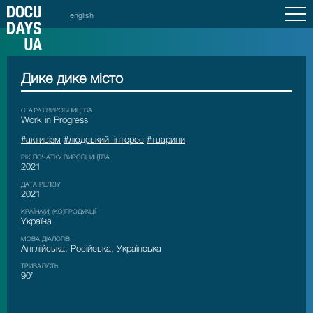
english
Дике дике місто
СТАТУС ВИРОБНИЦТВА
Work in Progress
#активізм
#людський_інтерес
#тварини
РІК ПОЧАТКУ ВИРОБНИЦТВА
2021
ДАТА РЕЛІЗУ
2021
КРАЇНА(И) (КО)ПРОДУКЦІЇ
Україна
МОВА ДІАЛОГІВ
Англійська, Російська, Українська
ТРИВАЛІСТЬ
90’