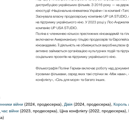
дистрибуцією українських фільмів. З 2016 року — на держ
кіностудії
«Національна кінематека України»
і в компанії
«Тат
Заснувала власну продюсерську компанію
UP UA STUDIO
,
на підтримку українського кіно. У 2023 році у Лос-Анджеле
компанію
UP USA STUDIO.
Поліна є членкинею кількох престижних кіноакадемій та гіль
включаючи
Американську гільдію продюсерів
та
Європейс
кіноакадемію
. Її діяльність не обмежується виробництвом ф
активно займається організацією культурних подій та підт
соціальних проєктів на підтримку українського кіно.
Фільмографія Поліни Герман включає роботу над докумен
ігровими фільмами, серед яких такі стрічки як
«Між нами», 
конфлікту», «Сіль для моря»
та багато інших.
:
енники війни
(2024, продюсерка),
Дівія
(2024, продюсерка),
Король л
 час війни
(2023, продюсерка), Ціна конфлікту (2022, продюсерка),
а)