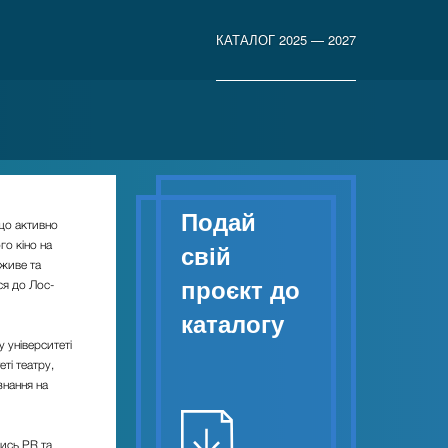
КАТАЛОГ 2025 — 2027
Подай
що активно
го кіно на
свій
 живе та
проєкт до
ся до Лос-
каталогу
 університеті
ті театру,
знання на
ись PR та