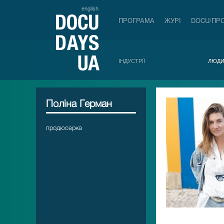
english
ПРОГРАМА
ЖУРІ
DOCU/ПР
ІНДУСТРІЇ
ЛЮД
Поліна Герман
продюсерка