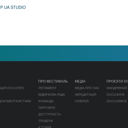
P UA STUDIO
ПРО ФЕСТИВАЛЬ
МЕДІА
ПРОЄКТИ D
АЦІЯ DOCU/ПРО
РЕГЛАМЕНТ
МЕДІА ПРО НАС
МАНДРІВНИЙ
ВІДБІРКОВА РАДА
АКРЕДИТАЦІЯ
DOCU/КЛУБ
 ДОКУМЕНТАЛІСТИКИ
КОМАНДА
ГАЛЕРЕЯ
DOCU/SPACE
ПАРТНЕРИ
ДОСТУПНІСТЬ
ТЕНДЕРИ
ІСТОРІЯ