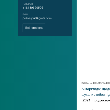
ТЕЛЕФОН
+18189659505
EMAIL
polinaupua@gmail.com
Веб-сторінка
ВИБРАНА ФІЛЬМОГРАФІЯ
Антарктида: Щод
шукали любов під
(2021, продюсерк