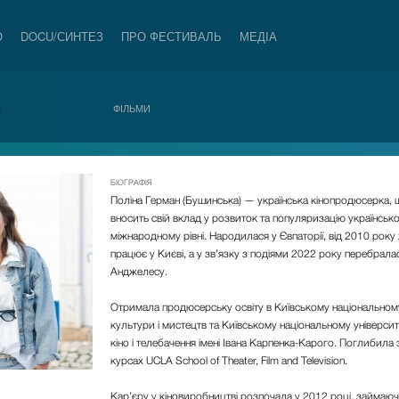
О
DOCU/СИНТЕЗ
ПРО ФЕСТИВАЛЬ
МЕДІА
И
ФІЛЬМИ
БІОГРАФІЯ
Поліна Герман (Бушинська)
— українська кінопродюсерка, 
вносить свій вклад у розвиток та популяризацію українсько
міжнародному рівні. Народилася у Євпаторії, від 2010 року
працює у Києві, а у зв’язку з подіями 2022 року перебрала
Анджелесу.
Отримала продюсерську освіту в
Київському національному
культури і мистецтв
та
Київському національному університе
кіно і телебачення імені Івана Карпенка-Карого
. Поглибила 
курсах
UCLA School of Theater, Film and Television.
Кар’єру у кіновиробництві розпочала у 2012 році, займаюч