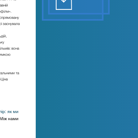
авній
офілм»
.
 спрямовану
сі заснувала
дій,
ьку
ільмів: вона
римкою
тальними та
«Ціна
ір: як ми
 Між нами