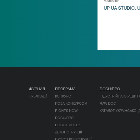
КОМПАНІЇ:
UP UA STUDIO
,
U
ЖУРНАЛ
ПРОГРАМА
DOCU/ПРО
ПУБЛІКАЦІЇ
КОНКУРС
ІНДУСТРІЙНА АКРЕДИТ
ПОЗА КОНКУРСОМ
RAW DOC
RIGHTS NOW!
КАТАЛОГ УКРАЇНСЬКОЇ
DOCU/ПРО
DOCU/СИНТЕЗ
ДЕКОНСТРУКЦІЇ
ПРОСТІ КОНСТРУКЦІЇ