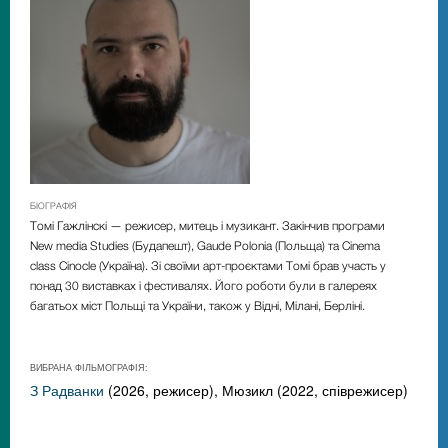
БІОГРАФІЯ
Томі
Гажлінскі
—
режисер, митець і музикант. Закінчив програми
New media Studies (Будапешт), Gaude Polonia (Польща) та Cinema
class Cinocle (Україна). Зі своїми арт-проєктами Томі брав участь у
понад 30 виставках і фестивалях. Його роботи були в галереях
багатьох міст Польщі та України, також у Відні, Мілані, Берліні.
ВИБРАНА ФІЛЬМОГРАФІЯ:
З Радванки
(2026, режисер), Мюзикл (2022, співрежисер)