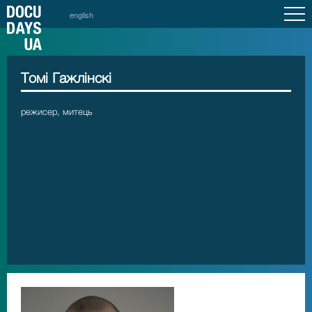
english
Томі Гажлінскі
режисер, митець