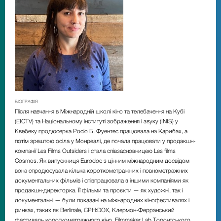
БІОГРАФІЯ
Після навчання в Міжнародній школі кіно та телебачення на Кубі
(EICTV) та Національному інституті зображення і звуку (INIS) у
Квебеку продюсерка Росіо Б. Фуентес працювала на Карибах, а
потім зрештою осіла у Монреалі, де почала працювати у продакшн-
компанії Les Films Outsiders і стала співзасновницею Les films
Cosmos. Як випускниця Eurodoc з цінним міжнародним досвідом
вона спродюсувала кілька короткометражних і повнометражних
документальних фільмів і співпрацювала з іншими компаніями як
продакшн-директорка. Її фільми та проєкти — як художні, так і
документальні — були показані на міжнародних кінофестивалях і
ринках, таких як Berlinale, CPH:DOX, Клермон-Ферранський
фестиваль короткометражного кіно, Filmmaker Lab Торонтського