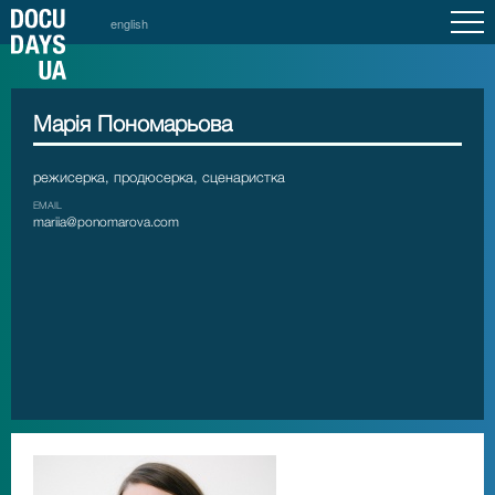
english
Марія Пономарьова
режисерка, продюсерка, сценаристка
EMAIL
mariia@ponomarova.com