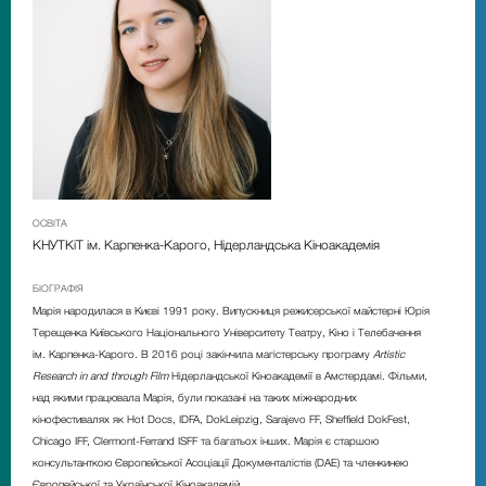
ОСВІТА
КНУТКіТ ім. Карпенка-Карого, Нідерландська Кіноакадемія
БІОГРАФІЯ
Марія народилася в Києві 1991 року. Випускниця режисерської майстерні Юрія
Терещенка Київського Національного Університету Театру, Кіно і Телебачення
ім. Карпенка-Карого. В 2016 році закінчила магістерську програму
Artistic
Research in and through Film
Нідерландської Кіноакадемії в Амстердамі. Фільми,
над якими працювала Марія, були показані на таких міжнародних
кінофестивалях як Hot Docs, IDFA, DokLeipzig, Sarajevo FF, Sheffield DokFest,
Chicago IFF, Clermont-Ferrand ISFF та багатьох інших. Марія є старшою
консультанткою Європейської Асоціації Документалістів (DAE) та членкинею
Європейської та Української Кіноакадемій.