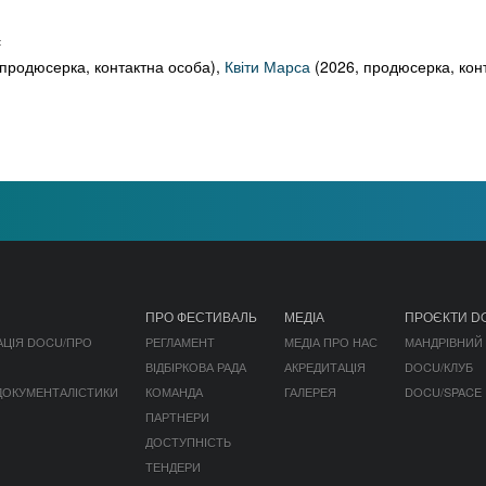
:
продюсерка, контактна особа),
Квіти Марса
(2026, продюсерка, кон
ПРО ФЕСТИВАЛЬ
МЕДІА
ПРОЄКТИ D
АЦІЯ DOCU/ПРО
РЕГЛАМЕНТ
МЕДІА ПРО НАС
МАНДРІВНИЙ
ВІДБІРКОВА РАДА
АКРЕДИТАЦІЯ
DOCU/КЛУБ
 ДОКУМЕНТАЛІСТИКИ
КОМАНДА
ГАЛЕРЕЯ
DOCU/SPACE
ПАРТНЕРИ
ДОСТУПНІСТЬ
ТЕНДЕРИ