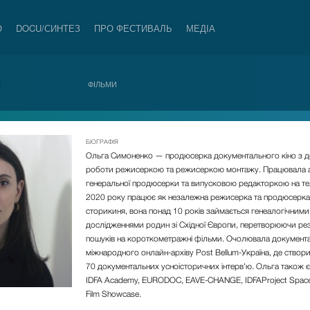
О
DOCU/СИНТЕЗ
ПРО ФЕСТИВАЛЬ
МЕДІА
И
ФІЛЬМИ
БІОГРАФІЯ
Ольга Симоненко
—
продюсерка документального кіно з д
роботи режисеркою та режисеркою монтажу. Працювала 
генеральної продюсерки та випусковою редакторкою на те
2020 року працює як незалежна режисерка та продюсерка.
сторикиня, вона понад 10 років займається генеалогічними
дослідженнями родин зі Східної Європи, перетворюючи рез
пошуків на короткометражні фільми. Очолювала документа
міжнародного онлайн-архіву Post Bellum-Україна, де створ
70 документальних усноісторичних інтерв'ю. Ольга також 
IDFA Academy, EURODOC, EAVE-CHANGE, IDFAProject Space
Film Showcase.