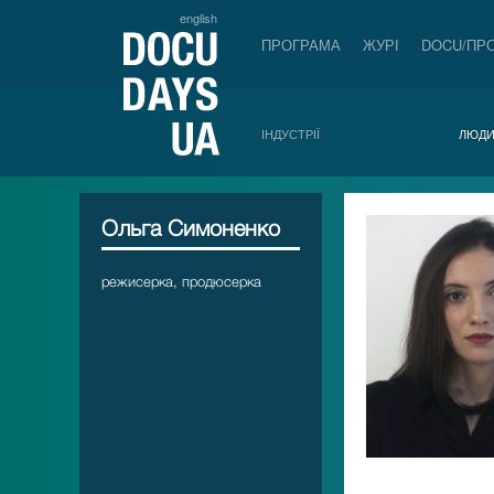
english
ПРОГРАМА
ЖУРІ
DOCU/ПР
ІНДУСТРІЇ
ЛЮД
Ольга Симоненко
режисерка, продюсерка