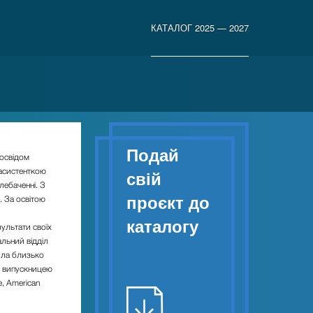
КАТАЛОГ 2025 — 2027
Подай
освідом
асистенткою
свій
лебаченні. З
проєкт до
 За освітою
каталогу
ультати своїх
льний відділ
ила близько
є випускницею
, American