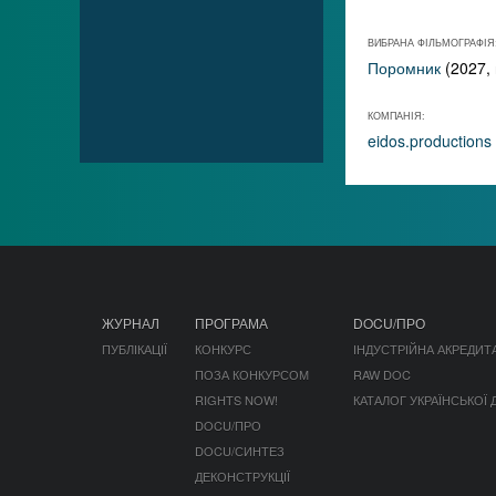
ВИБРАНА ФІЛЬМОГРАФІЯ
Поромник
(2027, 
КОМПАНІЯ:
eidos.productions
ЖУРНАЛ
ПРОГРАМА
DOCU/ПРО
ПУБЛІКАЦІЇ
КОНКУРС
ІНДУСТРІЙНА АКРЕДИТ
ПОЗА КОНКУРСОМ
RAW DOC
RIGHTS NOW!
КАТАЛОГ УКРАЇНСЬКОЇ
DOCU/ПРО
DOCU/СИНТЕЗ
ДЕКОНСТРУКЦІЇ