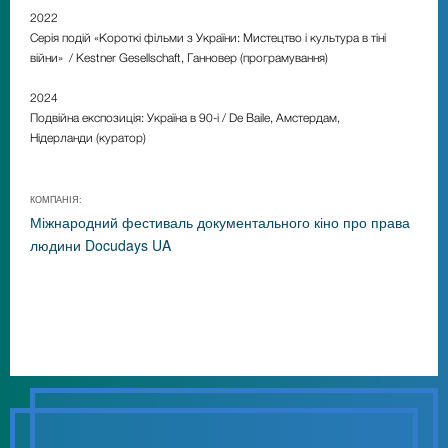
2022
Серія подій «Короткі фільми з України: Мистецтво і культура в тіні
війни» / Kestner
Gesellschaft, Ганновер (програмування)
2024
Подвійна експозиція: Україна в 90-і / De Baile, Амстердам,
Нідерланди (куратор)
КОМПАНІЯ:
Міжнародний фестиваль документального кіно про права
людини Docudays UA