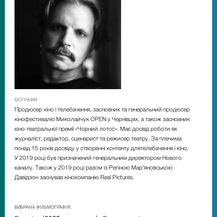
БІОГРАФІЯ
Продюсер кіно і телебачення, засновник та генеральний продюсер
кінофестивалю Миколайчук OPEN у
Чернівцях, а також засновник
кіно-театральної премії «Чорний лотос». Має досвід роботи як
журналіст,
редактор, сценарист та режисер театру. За плечима
понад 15 років досвіду у створенні контенту для
телебачення і кіно.
У 2019 році був призначений генеральним директором Нового
каналу. Також у 2019
році разом із Регіною Мар'яновською
Давідзон з
аснував кінокомпанію Real Pictures.
ВИБРАНА ФІЛЬМОГРАФІЯ: