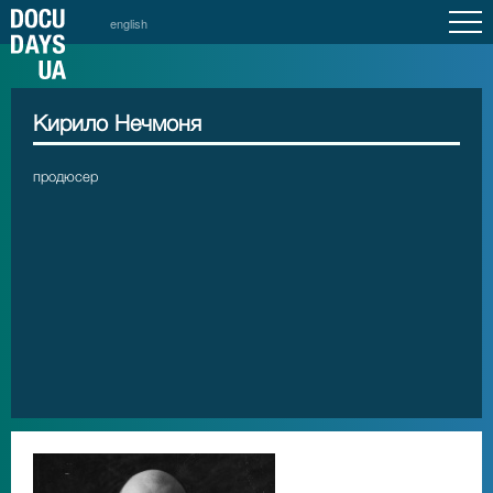
english
Кирило Нечмоня
продюсер