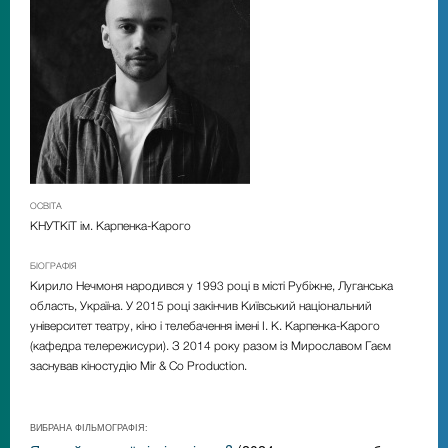
ОСВІТА
КНУТКіТ ім. Карпенка-Карого
БІОГРАФІЯ
Кирило Нечмоня
народився у 1993 році в місті Рубіжне, Луганська
область, Україна. У 2015 році закінчив Київський національний
університет театру, кіно і телебачення імені І. К. Карпенка-Карого
(кафедра телережисури). З 2014 року разом із Мирославом Гаєм
заснував кіностудію
Mir & Co Production
.
ВИБРАНА ФІЛЬМОГРАФІЯ: