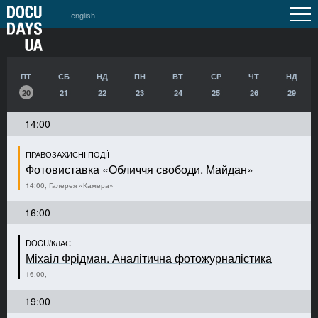
english
ПТ
СБ
НД
ПН
ВТ
СР
ЧТ
НД
20
21
22
23
24
25
26
29
14:00
ПРАВОЗАХИСНІ ПОДІЇ
Фотовиставка «Обличчя свободи. Майдан»
14:00, Галерея «Камера»
16:00
DOCU/КЛАС
Міхаіл Фрідман. Аналітична фотожурналістика
16:00,
19:00