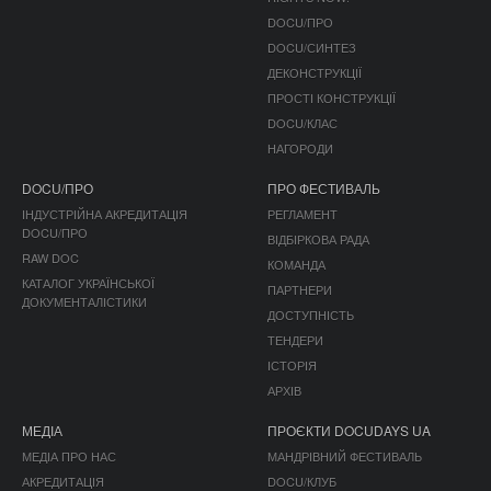
DOCU/ПРО
DOCU/СИНТЕЗ
ДЕКОНСТРУКЦІЇ
ПРОСТІ КОНСТРУКЦІЇ
DOCU/КЛАС
НАГОРОДИ
DOCU/ПРО
ПРО ФЕСТИВАЛЬ
ІНДУСТРІЙНА АКРЕДИТАЦІЯ
РЕГЛАМЕНТ
DOCU/ПРО
ВІДБІРКОВА РАДА
RAW DOC
КОМАНДА
КАТАЛОГ УКРАЇНСЬКОЇ
ПАРТНЕРИ
ДОКУМЕНТАЛІСТИКИ
ДОСТУПНІСТЬ
ТЕНДЕРИ
ІСТОРІЯ
АРХІВ
МЕДІА
ПРОЄКТИ DOCUDAYS UA
МЕДІА ПРО НАС
МАНДРІВНИЙ ФЕСТИВАЛЬ
АКРЕДИТАЦІЯ
DOCU/КЛУБ