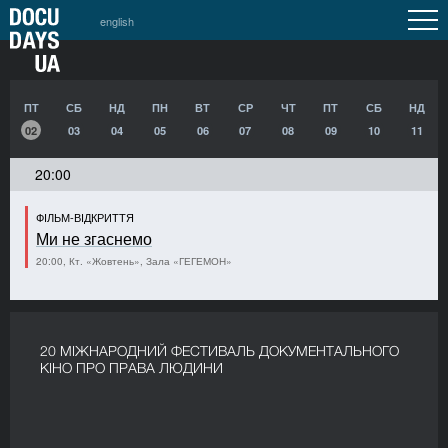
english
ПТ
СБ
НД
ПН
ВТ
СР
ЧТ
ПТ
СБ
НД
02
03
04
05
06
07
08
09
10
11
20:00
ФІЛЬМ-ВІДКРИТТЯ
Ми не згаснемо
20:00, Кт. «Жовтень», Зала «ГЕГЕМОН»
20 МІЖНАРОДНИЙ ФЕСТИВАЛЬ ДОКУМЕНТАЛЬНОГО
КІНО ПРО ПРАВА ЛЮДИНИ