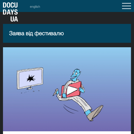
english
Заява від фестивалю