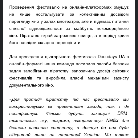
Проведення фестивалю на онлайн-платформах змушує
не лише ностальгувати за колективним досвідом
перегляду кіно у залах кінотеатрів, але й піднімає питання
спільної відповідальності за майбутнє некомерційного
кіно. Піратство вкрай загрозливе явище, а в період кризи
його наслідки складно переоцінити.
Для проведення цьогорічного фестивалю Docudays UA в
онлайн-форматі наша команда посилила засоби безпеки
задля запобігання піратству, запозичила досвід світових
фестивалів та виробила власні механізми захисту
документального кіно.
«Для протидії піратству під час фестивалю ми
використовуємо як
превентивні заходи, так і дії
постфактум. Ф
ільми будуть захищені
DRM-
технологією, яку, зокрема, використовує Netflix для
безпеки власного контенту,
а доступ до них буде
відкритий лише на території України
. Ми також