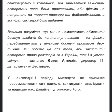
співпрацюємо з компанією
, яка займається захистом
авторських прав. Вона простежить, аби фільми не
потрапили на торент-трекери та файлообмінники, а
всі піратські версії були видалені.
Важливо розуміти, що ми не намагаємось обмежити
доступ глядачів до контенту, навпаки – всі фільми
перебуватимуть у вільному доступі протягом двох
тижнів. Ми робимо це для того, аби захистити
авторське право режисерів як з України, так і з усього
світу»,
–
зазначає
Євген Антюхін
, директор IT-
департаменту фестивалю.
У найскладніші періоди мистецтво не припиняє
переосмислювати світ навколо, критикувати, аналізувати
та надихати нас. Давайте підтримаємо його.