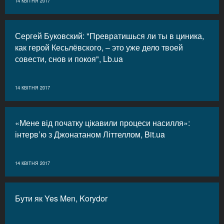
14 КВІТНЯ 2017
Сергей Буковский: "Превратишься ли ты в циника,
как герой Кесьлёвского, – это уже дело твоей
совести, снов и покоя", Lb.ua
14 КВІТНЯ 2017
«Мене від початку цікавили процеси насилля»:
інтерв’ю з Джонатаном Літтеллом, Bit.ua
14 КВІТНЯ 2017
Бути як Yes Men, Korydor