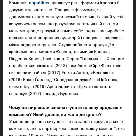
Компанія
napafilms
продюсує різні формати ігрового й
документального кіно. Працює з фільмами, які
допомагають нам осягнути розмаїття явищ і людей у світі,
керуючись гаслом, що розуміючи навколишній світ, ми
можемо краще зрозуміти самих себе. napafilms виробляє
фільми для міжнародних аудиторій і працює із широкою
міжнародною мережею. Студія робила копродукції з
країнами поза межами Європи, такими як Канада,
Південна Корея, Індія тощо. Серед її фільмів – «Хлопцям
подобаються дівчата» (2018) Інки Акте, «Сіре Фіолетове –
викреслити зайве» (2017) Реетти Аалто, «Веселіше»
(2016) Крісті Ґарленд. Серед копродукцій – «Цей поїзд,
яким я їду» (2019) Арно Бітши та «Дівчата золотого
світанку» (2017) Гаварда Бустнеса.
Чому ви вирішили започаткувати власну продакшн-
компанію? Який досвід ви мали до цього?
У мене дещо інша ситуація – я не започатковувала свою
компанію, але є партнеркою і акціонеркою у компанії, яка
існує вже 10 років. Я вже давно зрозуміла, що не хочу