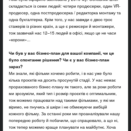
складається із семи людей: чотири продюсерки, один VR-
продюсер, одна постпродюсерка / редакторка монтажу та
одна бухгалтерка. Крім того, у нас завжди є двоє-троє
стажерів із різних країн, а ще є режисери й монтажери,
тож зазвичай нас 12–15 людей в офісі, якщо це не часи
«корони»...
Чи був у вас бізнес-план для вашої компанії, чи це
було спонтанне рішення? Чи є у вас бізнес-план
зараз?
Ми знали, які фільми хочемо робити, і в нас уже було
кілька проєктів на досить просунутій стадії. У нас немає
прорахованого бізнес-плану як такого, але за роки роботи
ми зрозуміли, який тип і розмір проєктів є оптимальним,
тож можемо працювати над такими фільмами, у які ми
віримо, не пнучись зі шкіри і не обмежуючи амбіцій
кожного фільму. За останні роки ми проаналізували нашу
попередню роботу й побачили, що спрацювало, а що ні,
тож тепер можемо краще планувати на майбутнє. Хоча