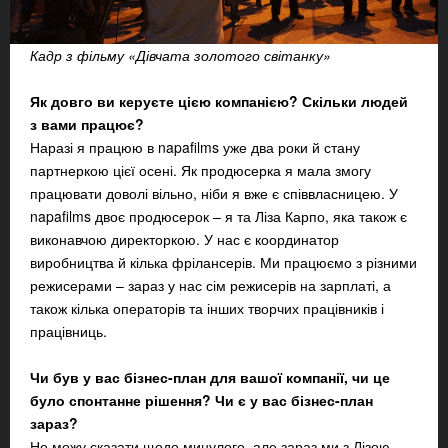
Кадр з фільму «Дівчата золотого світанку»
Як довго ви керуєте цією компанією? Скільки людей
з вами працює?
Наразі я працюю в napafilms уже два роки й стану
партнеркою цієї осені. Як продюсерка я мала змогу
працювати доволі вільно, ніби я вже є співвласницею. У
napafilms двоє продюсерок – я та Ліза Карпо, яка також є
виконавчою директоркою. У нас є координатор
виробництва й кілька фрілансерів. Ми працюємо з різними
режисерами – зараз у нас сім режисерів на зарплаті, а
також кілька операторів та інших творчих працівників і
працівниць.
Чи був у вас бізнес-план для вашої компанії, чи це
було спонтанне рішення? Чи є у вас бізнес-план
зараз?
Не можу сказати щодо минулого, але зараз ми з Лізою