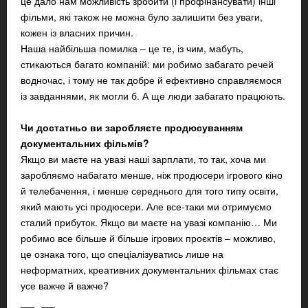
це дало нам можливість зробити (і профінансувати) інші
фільми, які також не можна було залишити без уваги,
кожен із власних причин.
Наша найбільша помилка – це те, із чим, мабуть,
стикаються багато компаній: ми робимо забагато речей
водночас, і тому не так добре й ефективно справляємося
із завданнями, як могли б. А ще люди забагато працюють.
Чи достатньо ви заробляєте продюсуванням
документальних фільмів?
Якщо ви маєте на увазі наші зарплати, то так, хоча ми
заробляємо набагато менше, ніж продюсери ігрового кіно
й телебачення, і менше середнього для того типу освіти,
який мають усі продюсери. Але все-таки ми отримуємо
сталий прибуток. Якщо ви маєте на увазі компанію… Ми
робимо все більше й більше ігрових проєктів – можливо,
це ознака того, що спеціалізуватись лише на
неформатних, креативних документальних фільмах стає
усе важче й важче?