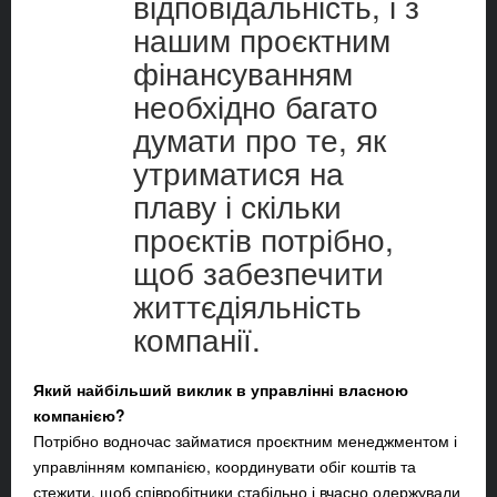
відповідальність, і з
нашим проєктним
фінансуванням
необхідно багато
думати про те, як
утриматися на
плаву і скільки
проєктів потрібно,
щоб забезпечити
життєдіяльність
компанії.
Який найбільший виклик в управлінні власною
компанією?
Потрібно водночас займатися проєктним менеджментом і
управлінням компанією, координувати обіг коштів та
стежити, щоб співробітники стабільно і вчасно одержували