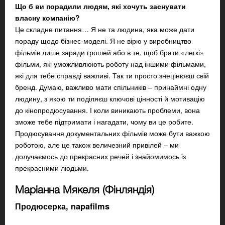
Що б ви порадили людям, які хочуть заснувати
власну компанію?
Це складне питання… Я не та людина, яка може дати
пораду щодо бізнес-моделі. Я не вірю у виробництво
фільмів лише заради грошей або в те, щоб брати «легкі»
фільми, які уможливлюють роботу над іншими фільмами,
які для тебе справді важливі. Так ти просто знецінюєш свій
бренд. Думаю, важливо мати спільників – принаймні одну
людину, з якою ти поділяєш ключові цінності й мотивацію
до кінопродюсування. І коли виникають проблеми, вона
зможе тебе підтримати і нагадати, чому ви це робите.
Продюсування документальних фільмів може бути важкою
роботою, але це також величезний привілей – ми
долучаємось до прекрасних речей і знайомимось із
прекрасними людьми.
Маріанна Мякеля (Фінляндія)
Продюсерка,
napafilms