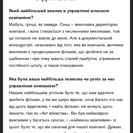
Який найбільший виклик в управлінні власною
компанією?
Мабуть, гроші, як завжди. Сіньє – виконавча директорка
компанії, і вона стикається з численними викликами, тож
це питання не зовсім до мене. Але в документальній
кіноіндустрії, незалежно від того, яка ви компанія, великим
викликом є продюсування фільмів, що зроблені не за
шаблоном і при тому мають сталий прибуток, утримання
постійного штату, а також планування.
Яка була ваша найбільша помилка чи успіх за час
управління компанією?
Нашим найбільшим успіхом було те, що нам вдалося
зробити фільми, у які ми щиро вірили, хоча багато хто нас
від цього відмовляв. І навіть фільми, які можуть щось
змінити, такі як «Акт вбивства». Він був неймовірно
важливим у багатьох сенсах, і «найменш важливим» із
цього було те, що він означав для нашої компанії. Думаю,