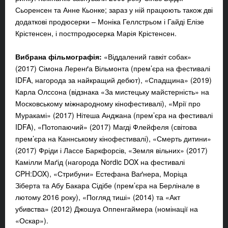
Сьоренсен та Анне Кьонке; зараз у ній працюють також дві
додаткові продюсерки – Моніка Геллстрьом і Гайді Елізе
Крістенсен, і постпродюсерка Марія Крістенсен.
Вибрана фільмографія:
«Віддалений гавкіт собак»
(2017) Сімона Леренґа Вільмонта (прем’єра на фестивалі
IDFA, нагорода за найкращий дебют), «Спадщина» (2019)
Карла Олссона (відзнака «За мистецьку майстерність» на
Московському міжнародному кінофестивалі), «Мрії про
Муракамі» (2017) Нітеша Анджана (прем’єра на фестивалі
IDFA), «Потопаючий» (2017) Магді Флейфеля (світова
прем’єра на Каннському кінофестивалі), «Смерть дитини»
(2017) Фріди і Лассе Баркфорсів, «Земля вільних» (2017)
Камілли Маґід (нагорода Nordic DOX на фестивалі
CPH:DOX), «Стрибуни» Естефана Ваґнера, Моріца
Зіберта та Абу Бакара Сідібе (прем’єра на Берлінале в
лютому 2016 року), «Погляд тиші» (2014) та «Акт
убивства» (2012) Джошуа Оппенгаймера (номінації на
«Оскар»).