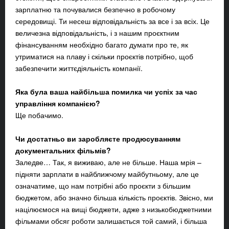
зарплатню та почувалися безпечно в робочому
середовищі. Ти несеш відповідальність за все і за всіх. Це
величезна відповідальність, і з нашим проєктним
фінансуванням необхідно багато думати про те, як
утриматися на плаву і скільки проєктів потрібно, щоб
забезпечити життєдіяльність компанії.
Яка була ваша найбільша помилка чи успіх за час
управління компанією?
Ще побачимо.
Чи достатньо ви заробляєте продюсуванням
документальних фільмів?
Заледве… Так, я виживаю, але не більше. Наша мрія –
підняти зарплати в найближчому майбутньому, але це
означатиме, що нам потрібні або проєкти з більшим
бюджетом, або значно більша кількість проєктів. Звісно, ми
націлюємося на вищі бюджети, адже з низькобюджетними
фільмами обсяг роботи залишається той самий, і більша