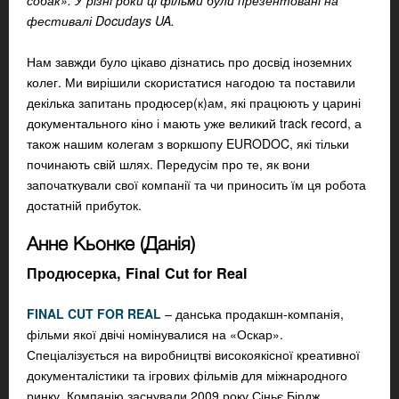
собак». У різні роки ці фільми були презентовані на
фестивалі Docudays UA.
Нам завжди було цікаво дізнатись про досвід іноземних
колег. Ми вирішили скористатися нагодою та поставили
декілька запитань продюсер(к)ам, які працюють у царині
документального кіно і мають уже великий track record, а
також нашим колегам з воркшопу EURODOC, які тільки
починають свій шлях. Передусім про те, як вони
започаткували свої компанії та чи приносить їм ця робота
достатній прибуток.
Анне Кьонке (Данія)
Продюсерка,
Final Cut for Real
FINAL CUT FOR REAL
– данська продакшн-компанія,
фільми якої двічі номінувалися на «Оскар».
Спеціалізується на виробництві високоякісної креативної
документалістики та ігрових фільмів для міжнародного
ринку. Компанію заснували 2009 року Сіньє Бірдж