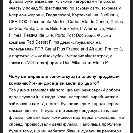
фільми були відзначені кількома нагородами та брали
участь у понад 50 фестивалях по всьому світу, зокрема у
Клермон-Феррані, Ґвадалахарі, Картахені, на Doclisboa,
CPH:DOX, Documenta Madrid, Curtas Vila do Conde, Curtas
de São Paulo, Curtas Belo Horizonte, L’ Alternativa, Mecal,
Filmes, Festival de Lille, Porto Post Doc тощо. Фільми
компанії Red Desert Films демонструвалися на
телеканалах RTP, Canal Plus France and Afrique, France 3,
у португальських кіноклубах і місцевих кінотеатрах, а
також на VOD-платформах Doc Alliance та Filmin PT.
Чому ви вирішили започаткувати власну продакшн-
компанію? Який досвід ви мали до цього?
Тому що я втомився від того, що мої режисерські роботи
продюсували інші люди, хоча, насправді, виробництвом
займався я сам. До того я був режисером і продюсером
кількох фільмів. Я думав, що зможу продюсувати власні
фільми і фільми моєї колишньої партнерки в компанії. І ми
справді продюсували деякі фільми. Найбільша проблема
була в тому, що ми набагато більше думали як режисери,