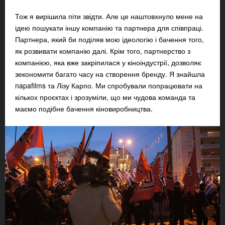
Тож я вирішила піти звідти. Але це наштовхнуло мене на
ідею пошукати іншу компанію та партнера для співпраці.
Партнера, який би поділяв мою ідеологію і бачення того,
як розвивати компанію далі. Крім того, партнерство з
компанією, яка вже закріпилася у кіноіндустрії, дозволяє
зекономити багато часу на створення бренду. Я знайшла
napafilms та Лізу Карпо. Ми спробували попрацювати на
кількох проєктах і зрозуміли, що ми чудова команда та
маємо подібне бачення кіновиробництва.