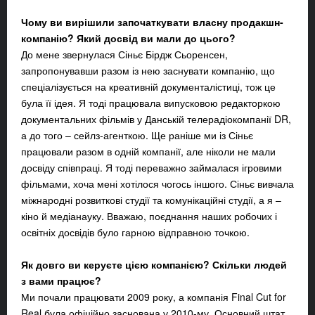
Чому ви вирішили започаткувати власну продакшн-
компанію? Який досвід ви мали до цього?
До мене звернулася Сіньє Бірдж Сьоренсен,
запропонувавши разом із нею заснувати компанію, що
спеціалізується на креативній документалістиці, тож це
була її ідея. Я тоді працювала випусковою редакторкою
документальних фільмів у Данській телерадіокомпанії DR,
а до того – сейлз-агенткою. Ще раніше ми із Сіньє
працювали разом в одній компанії, але ніколи не мали
досвіду співпраці. Я тоді переважно займалася ігровими
фільмами, хоча мені хотілося чогось іншого. Сіньє вивчала
міжнародні розвиткові студії та комунікаційні студії, а я –
кіно й медіанауку. Вважаю, поєднання наших робочих і
освітніх досвідів було гарною відправною точкою.
Як довго ви керуєте цією компанією? Скільки людей
з вами працює?
Ми почали працювати 2009 року, а компанія Final Cut for
Real була офіційно заснована у 2010-му. Основний штат