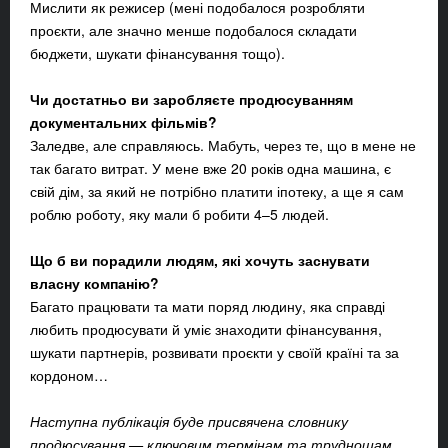
Мислити як режисер (мені подобалося розробляти
проєкти, але значно менше подобалося складати
бюджети, шукати фінансування тощо).
Чи достатньо ви заробляєте продюсуванням
документальних фільмів?
Заледве, але справляюсь. Мабуть, через те, що в мене не
так багато витрат. У мене вже 20 років одна машина, є
свій дім, за який не потрібно платити іпотеку, а ще я сам
роблю роботу, яку мали б робити 4–5 людей.
Що б ви порадили людям, які хочуть заснувати
власну компанію?
Багато працювати та мати поряд людину, яка справді
любить продюсувати й уміє знаходити фінансування,
шукати партнерів, розвивати проєкти у своїй країні та за
кордоном…
Наступна публікація буде присвячена словнику
продюсування — ключовим термінам та
труднощам