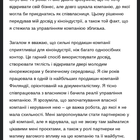
відкривати свій бізнес, але довго шукала компанію, до якої
могла би приєднатись як співвласниця. Цьому рішенню
передував мій досвід у кіноіндустрії, а також той факт, що
я стежила за управлінням компанією зблизька.
Загалом я вважаю, що сильні продакшн-компанії
сприятливіші для кіноіндустрії, ніж багато одноосібних
контор. Це гарний спосіб використовувати досвід,
створювати тяглість і відкривати двері молодим
кінорежисерам у безпечному середовищі. Я сім років
працювала в одній із найбільших продакшн-компаній
Фінляндії, орієнтованій на документалістику. Я тісно
співпрацювала з власником і бачила реалії управління
компанією. Я зрозуміла, що започаткування власної
компанії і керування нею – це важка робота, до якої я не
мала схильності. Мені запропонували стати партнеркою у
цій компанії, але я відчувала, що не зможу там займатися
цікавими мені проєктами, а також у ролі партнерки не
матиму вагомого впливу на цю компанію та її майбутнє.