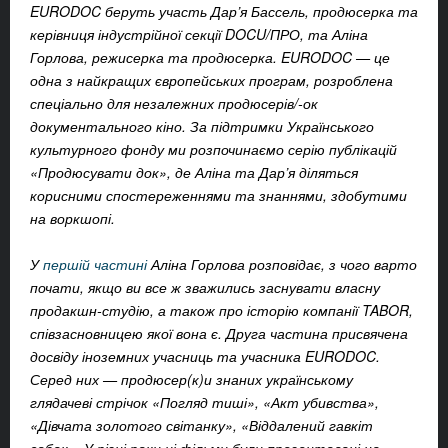
EURODOC беруть участь Дар’я Бассель, продюсерка та
керівниця індустрійної секції DOCU/ПРО, та Аліна
Горлова, режисерка та продюсерка. EURODOC — це
одна з найкращих європейських програм, розроблена
спеціально для незалежних продюсерів/-ок
документального кіно. За підтримки Українського
культурного фонду ми розпочинаємо серію публікацій
«Продюсувати док», де Аліна та Дар’я діляться
корисними спостереженнями та знаннями, здобутими
на воркшопі.
У
першій частині
Аліна Горлова розповідає, з чого варто
почати, якщо ви все ж зважились заснувати власну
продакшн-студію, а також про історію компанії TABOR,
співзасновницею якої вона є. Друга частина присвячена
досвіду іноземних учасниць та учасника EURODOC.
Серед них — продюсер(к)и знаних українському
глядачеві стрічок «Погляд тиші», «Акт убивства»,
«Дівчата золотого світанку», «Віддалений гавкіт