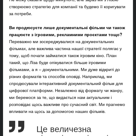
створюємо стратегію для компанії та будемо її коригувати
за потреби.
Ви продюсуєте лише документальні фільми чи також
працюєте з ігровими, рекламними проєктами тощо?
Переважно ми зосереджувалися на документальних
фільмах, але важлива частина нашої стратегії полягає у
тому, щоб почати займатися також ігровим кіно. План
такий, що Ліза буде опікуватися більше ігровими
фільмами, а я – документальними. Ми дуже відкриті до
різних форматів та способів оповіді. Наприклад, ми
спродюсували інтерактивний документальний фільм для
цифрової платформи. Незалежно від формату чи жанру,
ми беремося за те, що видається нам актуальним і
розповідає щось важливе про сучасний світ. Ми прагнемо
впливати на щось за допомогою наших фільмів.
Це величезна