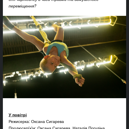
переміщення?
У повітрі
Режисерка: Оксана Сигарева
Продюсер(к)и: Оксана Сигарева, Наталія Погудіна