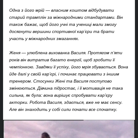
Одна з його мрій — власним коштом відбудувати
старий трамплін за міжнародними стандартами. Він
також бажає, щоб його учні та учениці мали змогу
досягнути вершини спортивної кар’єри та брати
участь у міжнародних змаганнях.
Женя — улюблена вихованка Василя. Протягом п’яти
років він витратив багато енергії, щоб зробити її
чемпіонкою. Завдяки її успіху, його мрія збувається. Вона
йде далі у своїй кар’єрі, і починає працювати з іншим
тренером. Стосунки Жені та Василя поступово
змінюються. Дівчина підростає, і її мотивація не така
сильна, як була: вона вирішує спробувати кар'єру
акторки. Робота Василя, здається, вже не має сенсу.
Але він знаходить у собі сили почати все спочатку.