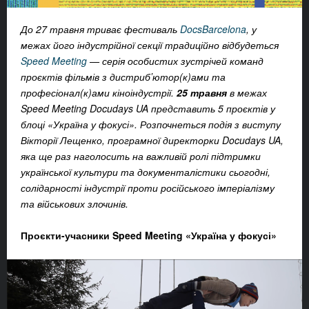
До 27 травня триває фестиваль
DocsBarcelona
, у
межах його індустрійної секції традиційно відбудеться
Speed Meeting
— серія особистих зустрічей команд
проєктів фільмів з дистрибʼютор(к)ами та
професіонал(к)ами кіноіндустрії.
25 травня
в межах
Speed Meeting Docudays UA представить 5 проєктів у
блоці «Україна у фокусі». Розпочнеться подія з виступу
Вікторії Лещенко, програмної директорки Docudays UA,
яка ще раз наголосить на важливій ролі підтримки
української культури та документалістики сьогодні,
солідарності індустрії проти російського імперіалізму
та військових злочинів.
Проєкти-учасники Speed Meeting «Україна у фокусі»