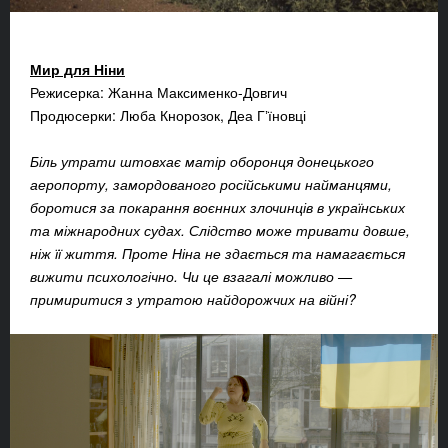
Мир для Ніни
Режисерка: Жанна Максименко-Довгич
Продюсерки: Люба Кнорозок, Деа Гʼїновці
Біль утрати штовхає матір оборонця донецького
аеропорту, замордованого російськими найманцями,
боротися за покарання воєнних злочинців в українських
та міжнародних судах. Слідство може тривати довше,
ніж її життя. Проте Ніна не здається та намагається
вижити психологічно. Чи це взагалі можливо —
примиритися з утратою найдорожчих на війні?