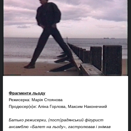
Фрагменти льоду
Режисерка: Марія Стоянова
Продюсер(к)и: Аліна Горлова, Максим Наконечний
Батько режисерки, (пост)радянський фігурист
ансамблю «Балет на льоду», гастролював і знімав