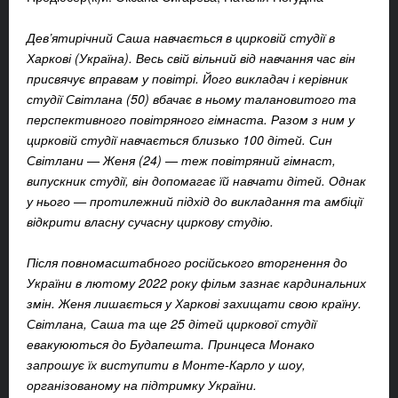
Дев’ятирічний Саша навчається в цирковій студії в
Харкові (Україна). Весь свій вільний від навчання час він
присвячує вправам у повітрі. Його викладач і керівник
студії Світлана (50) вбачає в ньому талановитого та
перспективного повітряного гімнаста. Разом з ним у
цирковій студії навчається близько 100 дітей. Син
Світлани — Женя (24) — теж повітряний гімнаст,
випускник студії, він допомагає їй навчати дітей. Однак
у нього — протилежний підхід до викладання та амбіції
відкрити власну сучасну циркову студію.
Після повномасштабного російського вторгнення до
України в лютому 2022 року фільм зазнає кардинальних
змін. Женя лишається у Харкові захищати свою країну.
Світлана, Саша та ще 25 дітей циркової студії
евакуюються до Будапешта. Принцеса Монако
запрошує їх виступити в Монте-Карло у шоу,
організованому на підтримку України.