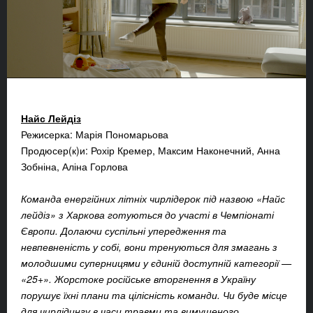
Найс Лейдіз
Режисерка: Марія Пономарьова
Продюсер(к)и: Рохір Кремер, Максим Наконечний, Анна
Зобніна, Аліна Горлова
Команда енергійних літніх чирлідерок під назвою «Найс
лейдіз» з Харкова готуються до участі в Чемпіонаті
Європи. Долаючи суспільні упередження та
невпевненість у собі, вони тренуються для змагань з
молодшими суперницями у єдиній доступній категорії —
«25+». Жорстоке російське вторгнення в Україну
порушує їхні плани та цілісність команди. Чи буде місце
для чирлідингу в часи травми та вимушеного