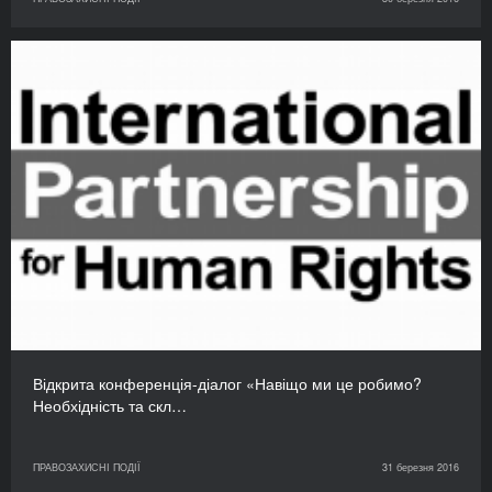
Відкрита конференція-діалог «Навіщо ми це робимо?
Необхідність та скл…
ПРАВОЗАХИСНІ ПОДІЇ
31 березня 2016