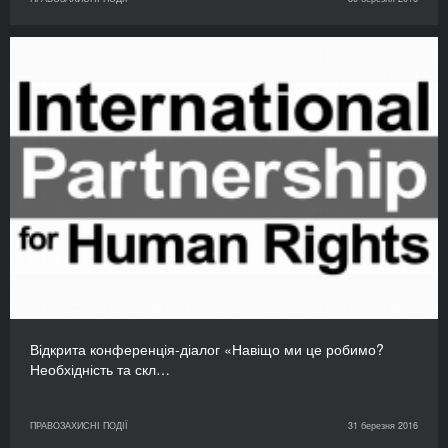
Відкрита конференція-діалог «Навіщо ми це робимо?
Необхідність та скл…
ПРАВОЗАХИСНІ ПОДІЇ
31 березня 2016