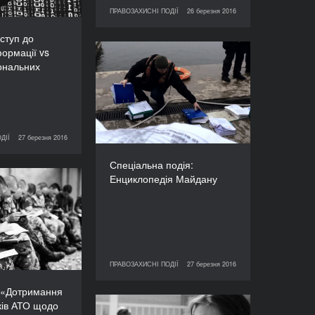
90’
ПРАВОЗАХИСНІ ПОДІЇ
26 березня 2016
26 березня 2016
ПРАВОЗАХИСНІ ПОДІЇ
ступ до
формації vs
Спеціальна подія:
ональних
Енциклопедія Майдану
ТРИВАЛІСТЬ
60’
ДІЇ
27 березня 2016
ПРАВОЗАХИСНІ ПОДІЇ
Спеціальна подія:
Енциклопедія Майдану
Круглий стіл
римання прав
ків АТО щодо
о обов’язкову
психологічну
ітацію Закону
ПРАВОЗАХИСНІ ПОДІЇ
27 березня 2016
27 березня 2016
ПРАВОЗАХИСНІ ПОДІЇ
 соціальний і
вовий захист
л «Дотримання
лужбовців та
ків АТО щодо