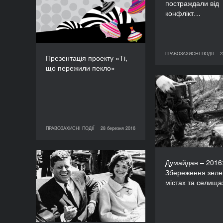
постраждали від
ТРИВАЛІСТЬ
конфлікт…
90’
ПРАВОЗАХИСНІ ПОДІЇ
2
28 березня 2016
ПРАВО
Презентація проекту «Ті,
що пережили пекло»
Думайда
Збереження зе
у містах т
ПРАВОЗАХИСНІ ПОДІЇ
28 березня 2016
28 березня 2016
ПРАВОЗАХИСНІ ПОДІЇ
Думайдан – 2016
Тренінг «Від Кеннеді до
Збереження зеле
Майдану: роль відео у
містах та селища
правосудді»
ТРИВАЛІСТЬ
120’