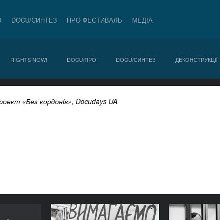
О
DOCU/СИНТЕЗ
ПРО ФЕСТИВАЛЬ
МЕДІА
RIGHTS NOW!
DOCU/ПРО
DOCU/СИНТЕЗ
ДЕКОНСТРУКЦІЇ
Проект
«Без кордонi
в», Docudays UA
Майстер-клас «Доступ
Кру