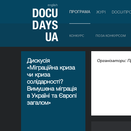
english
ПРОГРАМА
ЖУРІ
DOCU/ПР
КОНКУРС
ПОЗА КОНКУРСОМ
Дискусія
Організатори: 
«Міграційна криза
чи криза
солідарності?
Вимушена міграція
в Україні та Європі
загалом»