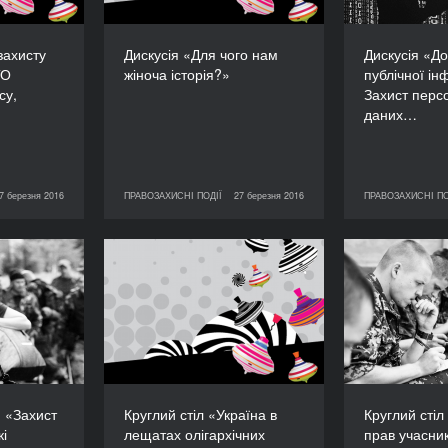
питання)
ТРИВАЛІСТЬ
90’
захисту
Дискусія «Для чого нам
Дискусія «До
ТО
жіноча історія?»
публічної ін
су,
Захист перс
даних…
7 березня 2016
ПРАВОЗАХИСНІ ПОДІЇ
27 березня 2016
ПРАВОЗАХИСНІ ПО
ЗАХИСНІ ПОДІЇ
27 березня 2016
ПРАВОЗАХИСНІ ПОДІЇ
27 березня 2016
-дискусія
Круглий стіл «Україна в
громадян,
лещатах олігархічних
«Дот
ждали від
монополій: чи можливі
учасни
 на Сході
модернізація і прорив до
пункту пр
України»
свободи?»
полонені,
реабіл
ТРИВАЛІСТЬ
оранені).
«Про
120’
«Форпост»
пра
я «Захист
Круглий стіл «Україна в
Круглий сті
військовос
кі
лещатах олігархічних
прав учасни
ТРИВАЛІСТЬ