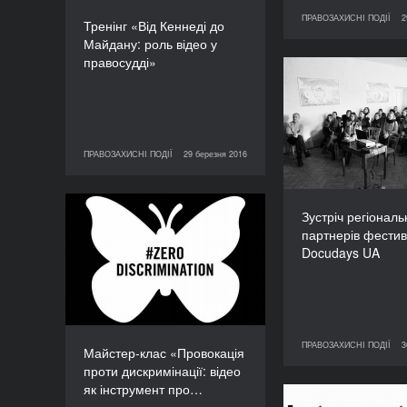
ПРАВОЗАХИСНІ ПОДІЇ
2
29 березня 2016
ПРАВО
Тренінг «Від Кеннеді до
Майдану: роль відео у
правосудді»
Зустріч рег
партнерів ф
Doc
ПРАВОЗАХИСНІ ПОДІЇ
29 березня 2016
29 березня 2016
ПРАВОЗАХИСНІ ПОДІЇ
Зустріч регіональ
Майстер-клас
партнерів фести
«Провокація проти
Docudays UA
дискримінації: відео як
інструмент просування
ідеї»
ТРИВАЛІСТЬ
90’
ПРАВОЗАХИСНІ ПОДІЇ
3
30 березня 2016
ПРАВО
Майстер-клас «Провокація
проти дискримінації: відео
як інструмент про…