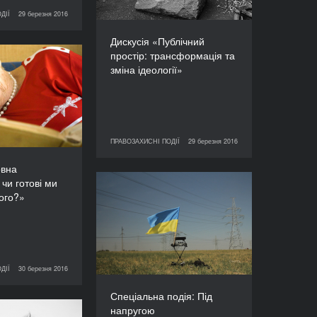
ДІЇ
29 березня 2016
ПРАВОЗАХИСНІ ПОДІЇ
Дискусія «Публічний
простір: трансформація та
скусія «Повна
зміна ідеології»
ція: чи готові
айбутнього?»
ТРИВАЛІСТЬ
90’
ПРАВОЗАХИСНІ ПОДІЇ
29 березня 2016
29 березня 2016
ПРАВОЗАХИСНІ ПОДІЇ
овна
 чи готові ми
Спеціальна подія: Під
ого?»
напругою
ТРИВАЛІСТЬ
90’
ДІЇ
30 березня 2016
ПРАВОЗАХИСНІ ПОДІЇ
Спеціальна подія: Під
напругою