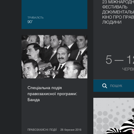
23 МІЖНАРОД
ФЕСТИВАЛЬ
ДОКУМЕНТАЛЬ
КІНО ПРО ПРА
ТРИВАЛІСТЬ
90’
ЛЮДИНИ
Спеціальна подія
правозахисної
5 — 
програми: Банда
ТРИВАЛІСТЬ
60’
ЧЕРВ
Спеціальна подія
правозахисної програми:
Банда
Майстер-класи 
прав учас
(отримання
земельні
ПРАВОЗАХИСНІ ПОДІЇ
26 березня 2016
медичні та 
26 березня 2016
ПРАВОЗАХИСНІ ПОДІЇ