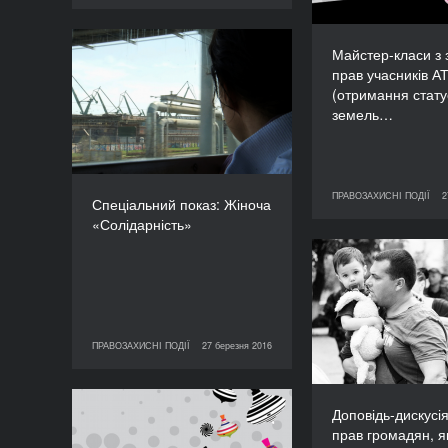
Майстер-класи з 
Спеціальний показ:
прав учасників А
Жіноча «Солідарність»
(отримання стату
ТРИВАЛІСТЬ
земель…
120’
ПРАВОЗАХИСНІ ПОДІЇ
2
27 березня 2016
ПРАВО
Спеціальний показ: Жіноча
«Солідарність»
Доповідь
«Захист прав 
які постра
конфлікту
ПРАВОЗАХИСНІ ПОДІЇ
27 березня 2016
27 березня 2016
ПРАВОЗАХИСНІ ПОДІЇ
(військово
заручники, п
Спільно з 
Доповідь-дискусі
Презентація проекту «Ті,
прав громадян, я
що пережили пекло»