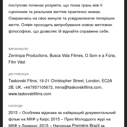
поступово починає розуміти, що тонка грань між її
сценічним та реальним життям практично зникає.
Озираючись на своє минуле та усвідомлюючи теперішнє
життя, Олівія проходить випробування новою життєвою
філософією, що дозволяє їй віднайти справжню себе.
ВИРОБНИЦТВО
Zentropa Productions, Busca Vida Filmes, O Som e a Fúria,
Film Väst
ДИСТРИБ'ЮЦІЯ:
Taskovski Films, 19-21 Christopher Street, London, EC2A
2B, UK, +447957105672,
irena@taskovskifilms.com
,
www.taskovskifilms.com
НАГОРОДИ
2015 – Особлива відзнака за найкращий документальний
фільм на МКФ у Каїрі; 2015 – Приз Молодшого журі на
МКФ у Локарно; 2015 – Нагорода Première Brazil за