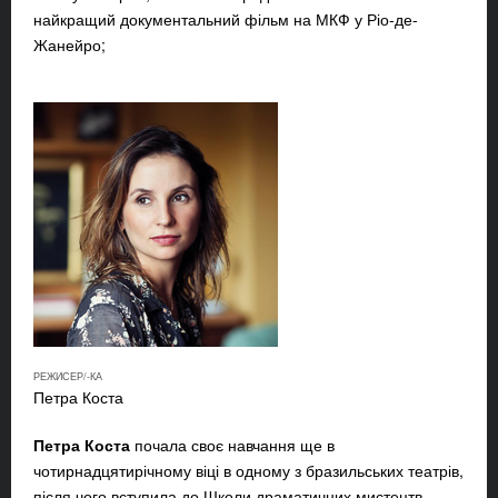
найкращий документальний фільм на МКФ у Ріо-де-
Жанейро;
РЕЖИСЕР/-КА
Петра Коста
Петра Коста
почала своє навчання ще в
чотирнадцятирічному віці в одному з бразильських театрів,
після чого вступила до Школи драматичних мистецтв