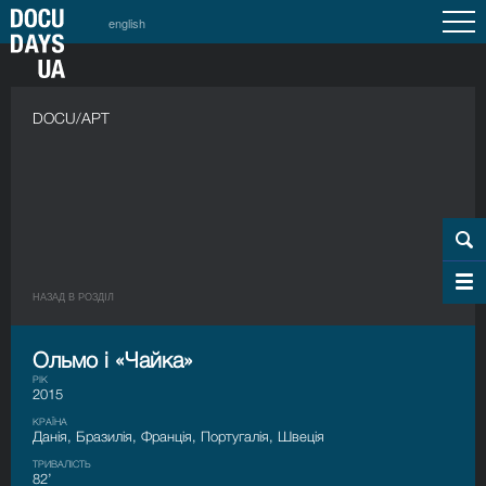
english
DOCU/АРТ
НАЗАД В РОЗДIЛ
Ольмо і «Чайка»
РІК
2015
КРАЇНА
Данія, Бразилія, Франція, Португалія, Швеція
ТРИВАЛІСТЬ
82’