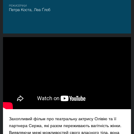
РЕЖИСЕР(К)И
Петра Коста, Леа Ґлоб
Захопливий фільм про театральну актрису Олівію та її
партнера Сержа, які разом переживають вагітність жінки.
Виявляючи межі можливостей свого власного тіла, вона