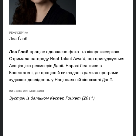
РЕЖИСЕР/-КА
Леа Ґлоб
Леа Ґлоб
працює одночасно фото- та кінорежисеркою.
Отримала нагороду Real Talent Award, що присуджується
Асоціацією режисерів Данії. Наразі Леа живе в
Копенгагені, де працює й викладає в рамках програми
художніх досліджень у Національній кіношколі Данії.
ВИБРАНА ФІЛЬМОГРАФІЯ
Зустріч із батьком Кеспер Гойхет (2011)