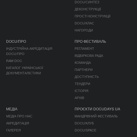
DOCU/СИНТЕЗ
ДЕКОНСТРУКЦІЇ
ПРОСТІ КОНСТРУКЦІЇ
DOCU/КЛАС
НАГОРОДИ
DOCU/ПРО
ПРО ФЕСТИВАЛЬ
ІНДУСТРІЙНА АКРЕДИТАЦІЯ
РЕГЛАМЕНТ
DOCU/ПРО
ВІДБІРКОВА РАДА
RAW DOC
КОМАНДА
КАТАЛОГ УКРАЇНСЬКОЇ
ПАРТНЕРИ
ДОКУМЕНТАЛІСТИКИ
ДОСТУПНІСТЬ
ТЕНДЕРИ
ІСТОРІЯ
АРХІВ
МЕДІА
ПРОЄКТИ DOCUDAYS UA
МЕДІА ПРО НАС
МАНДРІВНИЙ ФЕСТИВАЛЬ
АКРЕДИТАЦІЯ
DOCU/КЛУБ
ГАЛЕРЕЯ
DOCU/SPACE