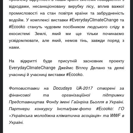
відходами, несанкціоновану вирубку лісу, вплив важкої
промисловості на стан повітря країни та забрудненість
водойм. У комплексі виставки #EverydayClimateChange та
#Ecooko стануть чудовим посібником людського сліду в
екосистемі Землі, який ми ще тільки починаємо
усвідомлювати, але який, немов тінь, завжди поряд з
нами.
На відкритті буде присутній засновник проекту
EverydayClimateChange Джеймс Вітлоу Делано та деякі
учасниці й учасниці виставки #Ecooko.
Фотовиставки на Docudays UA-2017 створені за
фінансової та організаційної підтримки
Представництва Фонду імені Гайнріха Бьолля в Україні.
Партнери конкурсу Інстаґрам-фото #Eсooko: ГO
«Українська молодіжна кліматична асоціація» та WWF в
Україні.