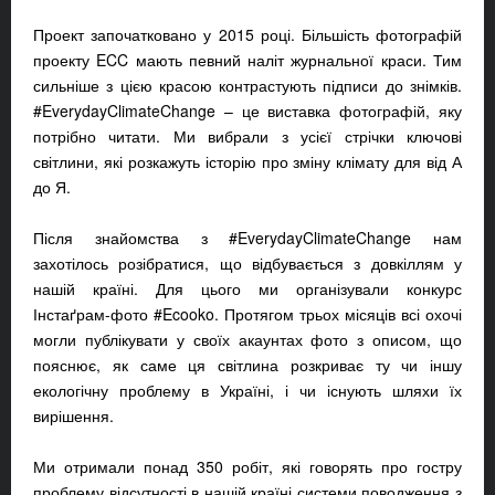
Проект започатковано у 2015 році. Більшість фотографій
проекту ECC мають певний наліт журнальної краси. Тим
сильніше з цією красою контрастують підписи до знімків.
#EverydayClimateChange – це виставка фотографій, яку
потрібно читати. Ми вибрали з усієї стрічки ключові
світлини, які розкажуть історію про зміну клімату для від А
до Я.
Після знайомства з #EverydayClimateChange нам
захотілось розібратися, що відбувається з довкіллям у
нашій країні. Для цього ми організували конкурс
Інстаґрам-фото #Ecooko. Протягом трьох місяців всі охочі
могли публікувати у своїх акаунтах фото з описом, що
пояснює, як саме ця світлина розкриває ту чи іншу
екологічну проблему в Україні, і чи існують шляхи їх
вирішення.
Ми отримали понад 350 робіт, які говорять про гостру
проблему відсутності в нашій країні системи поводження з