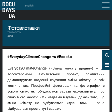
english
Фотовиставки
ТРИВАЛІСТЬ
480’
#EverydayClimateChange та #Ecooko
EverydayClimateChange («Зміна клімату щодня») – це
волонтерський активістський проект, покликаний
демонструвати щоденні свідчення зміни клімату на всіх
континентах. Професійні фотографи та фотографки з
усього світу, які об’єднались зарази еко-активізму, про
свою місію кажуть: «Ми надаємо візуальні докази того, що
зміна клімату не відбувається «десь там» – вона
відбувається просто тут і зараз».