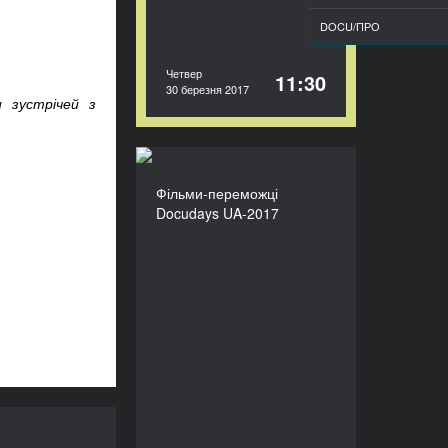
DOCU/ПРО
Четвер
11:30
30 березня 2017
и зустрічей з
Фільми-переможці
Фільми-переможці
Docudays UA-2017
Docudays UA-2017
ТРИВАЛІСТЬ
750’
: Збереження