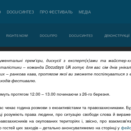
О
DOCU/СИНТЕЗ
ПРО ФЕСТИВАЛЬ
МЕДІА
RIGHTS NOW!
DOCU/ПРО
DOCU/СИНТЕЗ
ДЕКОНСТРУКЦІЇ
ументальні прем'єри, дискусії з експерт(к)ами та майстер-кл
нталістики – команда Docudays UA готує для вас сім днів уніка
 них – ранкова кава, протягом якої ви зможете поспілкуватися з
аходів фестивалю.
тимуть протягом 12.00 – 13.00 починаючи з 26-го березня.
вас чекає година розмови з екоактивістами та правозахисниками. Б
нці розуміють права людини, про ситуацію свободи слова й вираже
авозахисників на окупованих територіях і, звісно, про взаємозв'яз
 гостей цих заходів – детально анонсуватимемо на сторінці у
фейс