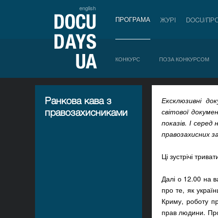
english
ПРОГРАМА
ЖУРІ
DOCU/ПР
КОНКУРС
ПОЗА КОНКУРСОМ
Ранкова кава з
Ексклюзивні док
правозахисниками
світової докуме
показів. І серед
правозахисних з
Ці зустрічі трива
Далі о 12.00 на 
про те, як украї
Криму, роботу пр
прав людини. Про