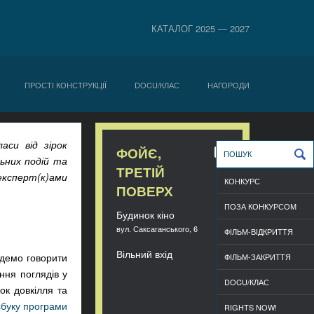
КАТАЛОГ 2025 — 2027
ПРОСТІ КОНСТРУКЦІЇ
DOCU/КЛАС
НАГОРОДИ
аси від зірок
ФОЙЄ,
льних подій та
ТРЕТІЙ
 експерт(к)ами
КОНКУРС
ПОВЕРХ
ПОЗА КОНКУРСОМ
Будинок кіно
вул. Саксаганського, 6
ФІЛЬМ-ВІДКРИТТЯ
Вільний вхід
удемо говорити
ФІЛЬМ-ЗАКРИТТЯ
ння поглядів у
DOCU/КЛАС
ок довкілля та
буку програми
RIGHTS NOW!