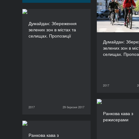
зелених зон в 
селищах. П
Думайдан: Збереження
Думайдан: Збереження
зелених зон в містах та
зелених зон в містах та
селищах. Пропозиції
селищах. Пропозиції
ТРИВАЛІСТЬ
Думайдан: Збер
45’
зелених зон в міс
селищах. Пропози
2017
2
26 березня 2017
2017
29 березня 2017
Ранко
29 березня 2017
2017
Ранкова кава з
ре
режисерами
Ранкова кава з
Ранкова кава з
режисерами