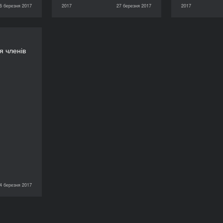
6 березня 2017
2017
27 березня 2017
2017
2017
27 березня 2017
2017
29 березня 2017
ія членів
я членів
журі
ТРИВАЛІСТЬ
60’
4 березня 2017
2017