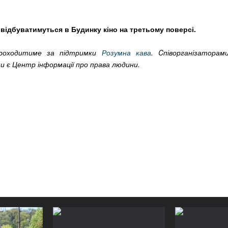
і відбуватимуться в Будинку кіно на третьому поверсі.
проходитиме за підтримки
Розумна
кава
. Cпіворганізаторам
и є Центр інформації про права людини.
ереження
Думайдан: Збереження
Думайдан