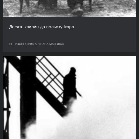
Десять хвилин до польоту Ікара
РЕТРОСПЕКТИВА АРУНАСА МАТЕЛІСА