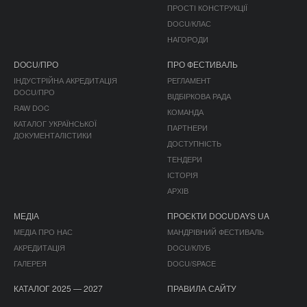
ПРОСТІ КОНСТРУКЦІЇ
DOCU/КЛАС
НАГОРОДИ
DOCU/ПРО
ПРО ФЕСТИВАЛЬ
ІНДУСТРІЙНА АКРЕДИТАЦІЯ
РЕГЛАМЕНТ
DOCU/ПРО
ВІДБІРКОВА РАДА
RAW DOC
КОМАНДА
КАТАЛОГ УКРАЇНСЬКОЇ
ПАРТНЕРИ
ДОКУМЕНТАЛІСТИКИ
ДОСТУПНІСТЬ
ТЕНДЕРИ
ІСТОРІЯ
АРХІВ
МЕДІА
ПРОЄКТИ DOCUDAYS UA
МЕДІА ПРО НАС
МАНДРІВНИЙ ФЕСТИВАЛЬ
АКРЕДИТАЦІЯ
DOCU/КЛУБ
ГАЛЕРЕЯ
DOCU/SPACE
КАТАЛОГ 2025 — 2027
ПРАВИЛА САЙТУ