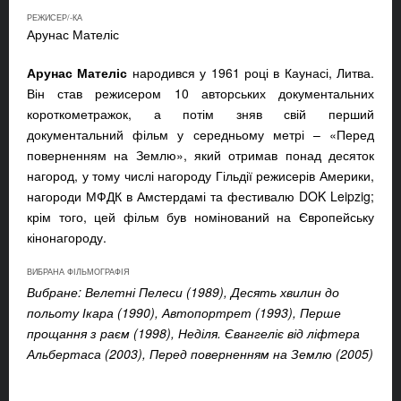
РЕЖИСЕР/-КА
Арунас Мателіс
Арунас Мателіс
народився у 1961 році в Каунасі, Литва.
Він став режисером 10 авторських документальних
короткометражок, а потім зняв свій перший
документальний фільм у середньому метрі – «Перед
поверненням на Землю», який отримав понад десяток
нагород, у тому числі нагороду Гільдії режисерів Америки,
нагороди МФДК в Амстердамі та фестивалю DOK Leipzig;
крім того, цей фільм був номінований на Європейську
кінонагороду.
ВИБРАНА ФІЛЬМОГРАФІЯ
Вибране: Велетні Пелеси (1989), Десять хвилин до
польоту Ікара (1990), Автопортрет (1993), Перше
прощання з раєм (1998), Неділя.
Євангеліє від ліфтера
Альбертаса
(2003), Перед поверненням на Землю (2005)