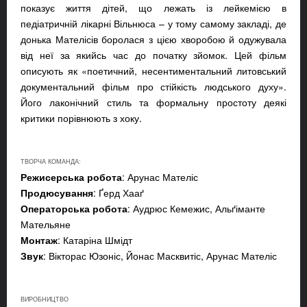
показує життя дітей, що лежать із лейкемією в
педіатричній лікарні Вільнюса – у тому самому закладі, де
донька Мателісів боролася з цією хворобою й одужувала
від неї за якийсь час до початку зйомок. Цей фільм
описують як «поетичний, несентиментальний литовський
документальний фільм про стійкість людського духу».
Його лаконічний стиль та формальну простоту деякі
критики порівнюють з хоку.
ТВОРЧА КОМАНДА:
Режисерська робота
: Арунас Мателіс
Продюсування
: Ґерд Хааґ
Операторська робота
: Аудрюс Кемежис, Альґіманте
Мательяне
Монтаж
: Катаріна Шмідт
Звук
: Вікторас Юзоніс, Йонас Масквитіс, Арунас Мателіс
ВИРОБНИЦТВО