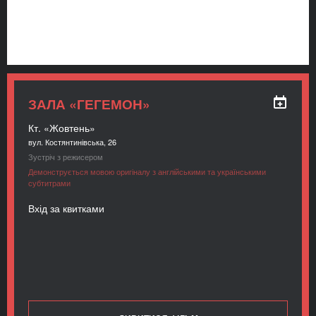
ЗАЛА «ГЕГЕМОН»
Кт. «Жовтень»
вул. Костянтинівська, 26
Зустріч з режисером
Демонструється мовою оригіналу з англійськими та українськими
субтитрами
Вхід за квитками