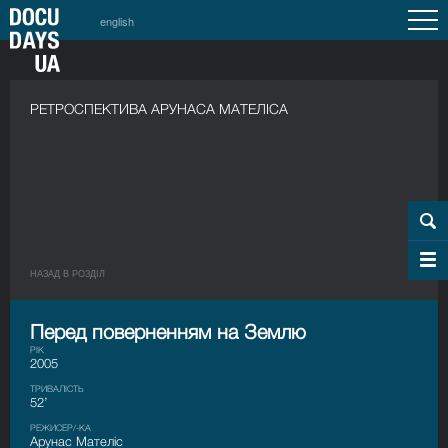
english
РЕТРОСПЕКТИВА АРУНАСА МАТЕЛІСА
НАЗАД В РОЗДIЛ
Перед поверненням на Землю
РІК
2005
ТРИВАЛІСТЬ
52’
РЕЖИСЕР/-КА
Арунас Мателіс