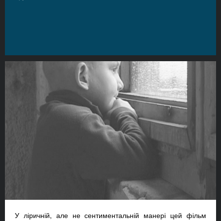
У ліричній, але не сентиментальній манері цей фільм