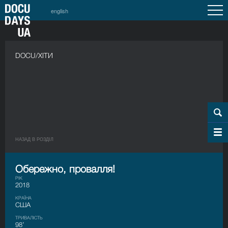
english
DOCU/ХІТИ
НАЗАД В РОЗДIЛ
Обережно, провалля!
РІК
2018
КРАЇНА
США
ТРИВАЛІСТЬ
98’