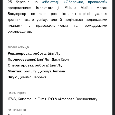
25 березня на
кейс-стаді: «Обережно, провалля!»
представниця імпакт-агенції Picture Motion Меґан
Вандерворт не лише розповість, як стрічці вдалося
досягти такого успіху, але й поділиться подальшими
планами з правозахисниками та громадськими
організаціями.
ТВОРЧА КОМАНДА:
Режисерська робота
: Бінґ Ліу
Продюсування
: Бінґ Ліу, Даєн Квон
Операторська робота
: Бінґ Ліу
Монтаж
: Бінґ Ліу, Джошуа Алтман
Звук
: Джеймс Лебрехт
ВИРОБНИЦТВО
ITVS, Kartemquin Films, P.O.V./American Documentary
ДИСТРИБ'ЮЦІЯ: