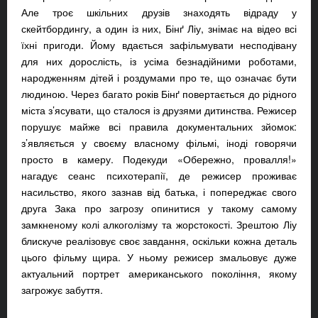
Але троє шкільних друзів знаходять відраду у
скейтбордингу, а один із них, Бінґ Ліу, знімає на відео всі
їхні пригоди. Йому вдається зафільмувати несподівану
для них дорослість, із усіма безнадійними роботами,
народженням дітей і роздумами про те, що означає бути
людиною. Через багато років Бінґ повертається до рідного
міста з’ясувати, що сталося із друзями дитинства. Режисер
порушує майже всі правила документальних зйомок:
з’являється у своєму власному фільмі, іноді говорячи
просто в камеру. Подекуди «Обережно, провалля!»
нагадує сеанс психотерапії, де режисер проживає
насильство, якого зазнав від батька, і попереджає свого
друга Зака про загрозу опинитися у такому самому
замкненому колі алкоголізму та жорстокості. Зрештою Ліу
блискуче реалізовує своє завдання, оскільки кожна деталь
цього фільму щира. У ньому режисер змальовує дуже
актуальний портрет американського покоління, якому
загрожує забуття.