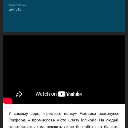
РЕЖИСЕР/-КА
Бінґ Ліу
У самому серці «іржавого поясу» Америки розкинувся
Рокфорд, – промислове місто штату Іллінойс. На людей,
які зростають там, чекають лише безробіття та бідність.