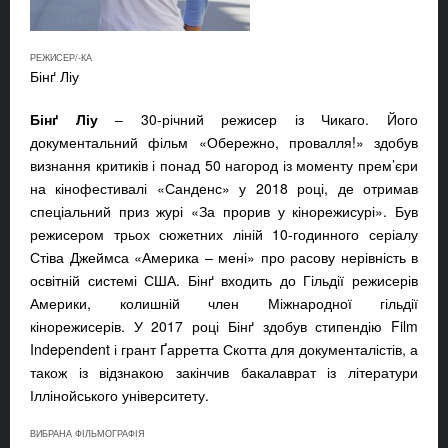
РЕЖИСЕР/-КА
Бінґ Ліу
Бінґ Ліу
– 30-річний режисер із Чикаго. Його
документальний фільм «Обережно, провалля!» здобув
визнання критиків і понад 50 нагород із моменту прем’єри
на кінофестивалі «Санденс» у 2018 році, де отримав
спеціальний приз журі «За прорив у кінорежисурі». Був
режисером трьох сюжетних ліній 10-годинного серіалу
Стіва Джеймса «Америка – мені» про расову нерівність в
освітній системі США. Бінґ входить до Гільдії режисерів
Америки, колишній член Міжнародної гільдії
кінорежисерів. У 2017 році Бінґ здобув стипендію Film
Independent і грант Ґарретта Скотта для документалістів, а
також із відзнакою закінчив бакалаврат із літератури
Іллінойського університету.
ВИБРАНА ФІЛЬМОГРАФІЯ