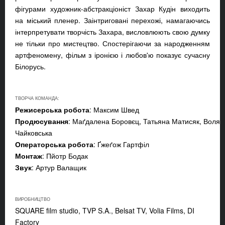
фігурами художник-абстракціоніст Захар Кудін виходить
на міський пленер. Заінтриговані перехожі, намагаючись
інтерпретувати творчість Захара, висловлюють свою думку
не тільки про мистецтво. Спостерігаючи за народженням
артфеномену, фільм з іронією і любов'ю показує сучасну
Білорусь.
ТВОРЧА КОМАНДА:
Режисерська робота
: Максим Швед
Продюсування
: Маґдалена Боровєц, Татьяна Матисяк, Воля
Чайковська
Операторська робота
: Ґжеґож Гартфіл
Монтаж
: Пйотр Бодак
Звук
: Артур Валащик
ВИРОБНИЦТВО
SQUARE film studio, TVP S.A., Belsat TV, Volia Films, DI
Factory