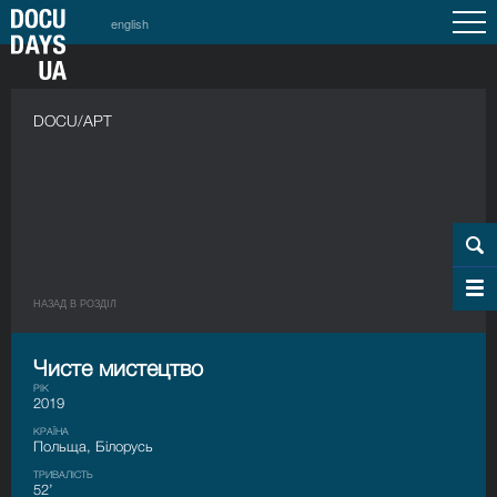
english
DOCU/АРТ
НАЗАД В РОЗДIЛ
Чисте мистецтво
РІК
2019
КРАЇНА
Польща, Білорусь
ТРИВАЛІСТЬ
52’