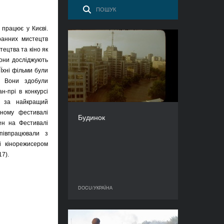
 працює у Києві.
кранних мистецтв
Будинок
ецтва та кіно як
РІК
они досліджують
2019
 Їхні фільми були
КРАЇНА
і. Вони здобули
Німеччина, Україна
ан-прі в конкурсі
у за найкращий
РЕЖИСЕР(К)И
Тетяна Кононенко,
ному фестивалі
Будинок
Матільда Местер
ен
на
Ф
естивалі
півпрацювали з
ТРИВАЛІСТЬ
93’
і кінорежисером
7).
DOCU/УКРАЇНА
DOCU/УКРАЇНА