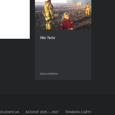
War Note
РІК
2020
КРАЇНА
Україна
РЕЖИСЕР/-КА
Роман Любий
War Note
ТРИВАЛІСТЬ
72’
DOCU/УКРАЇНА
DOCU/УКРАЇНА
OCUDAYS UA
КАТАЛОГ 2025 — 2027
ПРАВИЛА САЙТУ