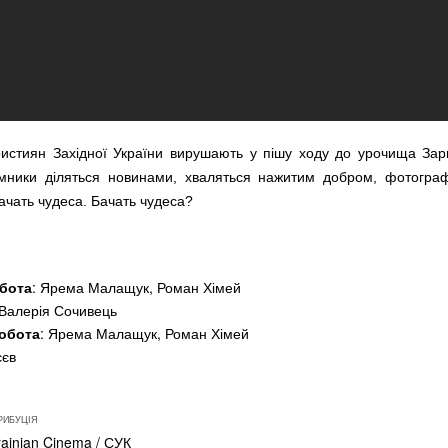
ристиян Західної України вирушають у пішу ходу до урочища Зар
ники діляться новинами, хваляться нажитим добром, фотограф
бачать чудеса.
Бачать чудеса?
бота
: Ярема Малащук, Роман Хімей
 Валерія Сочивець
обота
: Ярема Малащук, Роман Хімей
єєв
РИБУЦІЯ
ainian Cinema / СУК