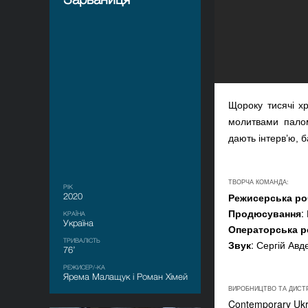
Щороку тисячі х
молитвами палом
дають інтерв’ю, 
ТВОРЧА КОМАНДА:
РІК
Режисерська ро
2020
Продюсування
:
КРАЇНА
Україна
Операторська р
ТРИВАЛІСТЬ
Звук
: Сергій Авд
76’
РЕЖИСЕР/-КА
Ярема Малащук і Роман Хімей
ВИРОБНИЦТВО ТА ДИСТ
Contemporary Ukr