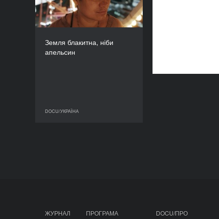
2020
КРАЇНА
Україна, Литва
РЕЖИСЕР/-КА
Земля блакитна, ніби
Ірина Цілик
апельсин
ТРИВАЛІСТЬ
74’
DOCU/УКРАЇНА
DOCU/УКРАЇНА
ЖУРНАЛ
ПРОГРАМА
DOCU/ПРО