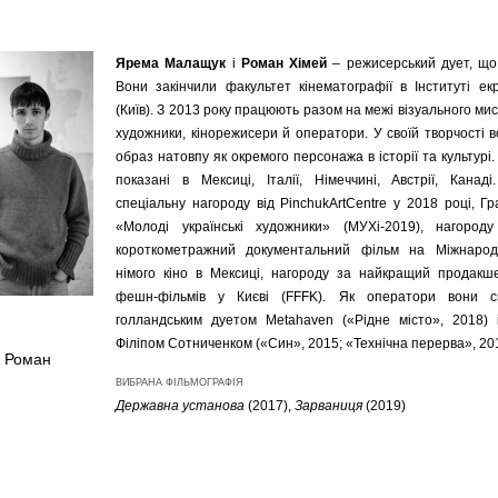
Ярема Малащук
і
Роман Хімей
–
режисерський дует, що
Вони закінчили факультет кінематографії в Інституті е
(Київ).
З 2013 року працюють разом на межі візуального мист
художники, кінорежисери й оператори. У своїй
творчості
в
образ натовпу як окремого персонажа в історії та культурі.
показані в Мексиці, Італії, Німеччині, Австрії, Канад
с
пеціальну нагороду в
ід
PinchukArtCentre
у 2018 році,
Г
р
«Молоді українські художники» (МУХі
-
2019), нагород
короткометражний документальний фільм на Міжнарод
німого кіно в Мексиці, нагороду за найкращ
ий
продакш
фешн-фільмів
у Києві
(
FFFK
).
Як оператори
в
они с
голландським дуетом
Metahaven
(«Рідне місто», 2018) 
Філіпом Сотниченком («Син», 2015; «Технічна перерва», 201
 Роман
ВИБРАНА ФІЛЬМОГРАФІЯ
Державна установа
(2017),
Зарваниця
(2019)