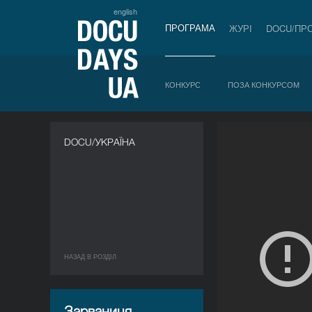
english
ПРОГРАМА
ЖУРІ
DOCU/ПР
КОНКУРС
ПОЗА КОНКУРСОМ
DOCU/УКРАЇНА
НАЗАД В РОЗДIЛ
Зарваниця