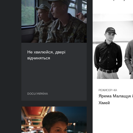
Не хвилюйся, двері
відчиняться
РІК
2019
КРАЇНА
Канада
РЕЖИСЕР/-КА
Не хвилюйся, двері
Оксана Карпович
відчиняться
ТРИВАЛІСТЬ
78’
РЕЖИСЕР/-КА
DOCU/УКРАЇНА
Ярема Малащук і
DOCU/УКРАЇНА
Хімей
Земля блакитна, ніби
апельсин
РІК