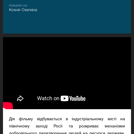
РЕЖИСЕР/-КА
Ксенія Охапкіна
Дія фільму відбувається в індустріальному місті на
північному заході Росії та розкриває механізми
добровільного перетворення людей на ресурси держави.