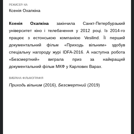
РЕЖИСЕР/-КА
Ксенія Охапкіна
Ксенія Охапкіна
закінчила Санкт-Петербурзький
університет кіно і телебачення у 2012 році. Із 2014-го
працює з естонською компанією
Vesilind
. Її перший
документальний фільм «Приходь вільним» здобув
спеціальну нагороду журі
IDFA
-2016. А наступна робота
«Безсмертний» виграла приз за найкращий
документальний фільм МКФ у Карлових Варах.
ВИБРАНА ФІЛЬМОГРАФІЯ
Приходь вільним
(2016),
Безсмертний
(2019)