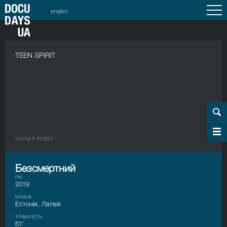
english
TEEN SPIRIT
НАЗАД В РОЗДIЛ
Безсмертний
РІК
2019
КРАЇНА
Естонія, Латвія
ТРИВАЛІСТЬ
61’