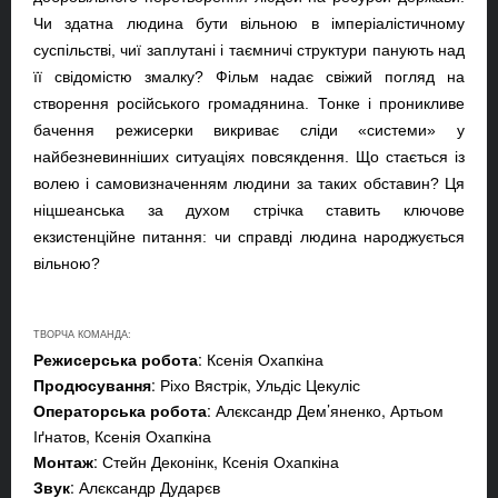
Чи здатна людина бути вільною в імперіалістичному
суспільстві, чиї заплутані і таємничі структури панують над
її свідомістю змалку? Фільм надає свіжий погляд на
створення російського громадянина. Тонке і проникливе
бачення режисерки викриває сліди «системи» у
найбезневинніших ситуаціях повсякдення. Що стається із
волею і самовизначенням людини за таких обставин? Ця
ніцшеанська за духом стрічка ставить ключове
екзистенційне питання: чи справді людина народжується
вільною?
ТВОРЧА КОМАНДА:
Режисерська робота
: Ксенія Охапкіна
Продюсування
: Ріхо Вястрік, Ульдіс Цекуліс
Операторська робота
: Алєксандр Дем’яненко, Артьом
Іґнатов, Ксенія Охапкіна
Монтаж
: Стейн Деконінк, Ксенія Охапкіна
Звук
: Алєксандр Дударєв