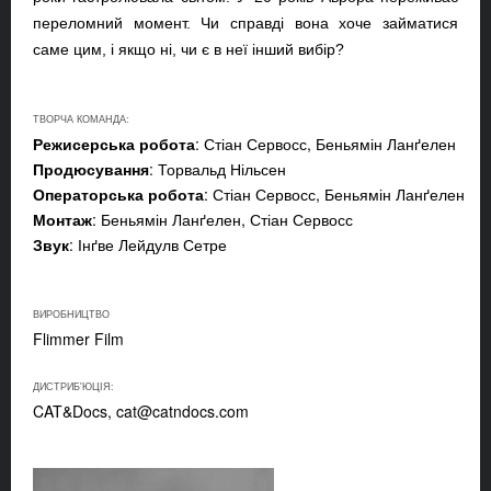
переломний момент. Чи справді вона хоче займатися
саме цим, і якщо ні, чи є в неї інший вибір?
ТВОРЧА КОМАНДА:
Режисерська робота
: Стіан Сервосс, Беньямін Ланґелен
Продюсування
: Торвальд Нільсен
Операторська робота
: Стіан Сервосс, Беньямін Ланґелен
Монтаж
: Беньямін Ланґелен, Стіан Сервосс
Звук
: Інґве Лейдулв Сетре
ВИРОБНИЦТВО
Flimmer Film
ДИСТРИБ'ЮЦІЯ:
CAT&Docs,
cat@catndocs.com