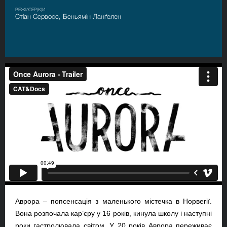
РЕЖИСЕР(К)И
Стіан Сервосс, Беньямін Ланґелен
Аврора – попсенсація з маленького містечка в Норвегії.
Вона розпочала кар’єру у 16 років, кинула школу і наступні
роки гастролювала світом. У 20 років Аврора переживає