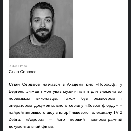
РЕЖИСЕР/-КА
Стіан Сервосс
Стіан Сервосс
навчався в Академії кіно «Норофф» у
Бергені. Знімав і монтував музичні кліпи для знаменитих
норвезьких виконавців. Також був режисером і
оператором документального серіалу «Ковбої фіорду» –
найрейтинговішого шоу в історії нішевого телеканалу
TV
2
Zebra
. «Аврора»
–
його перший повнометражний
документальний фільм.