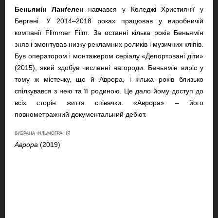
Беньямін Лан
ґ
елен
навчався у Коледжі Християнії у
Бергені. У 2014–2018 роках працював у виробничій
компанії
Flimmer
Film
. За останні кілька років Беньямін
зняв і змонтував низку рекламних роликів і музичних кліпів.
Був оператором і монтажером серіалу «Депортовані діти»
(2015), який здобув численні нагороди. Беньямін виріс у
тому ж містечку, що й Аврора, і кілька років близько
спілкувався з нею та її родиною. Це дало йому доступ до
всіх сторін життя співачки. «Аврора»
–
його
повнометражний документальний дебют.
ВИБРАНА ФІЛЬМОГРАФІЯ
Аврора
(2019)