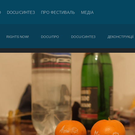
О
DOCU/СИНТЕЗ
ПРО ФЕСТИВАЛЬ
МЕДІА
RIGHTS NOW!
DOCU/ПРО
DOCU/СИНТЕЗ
ДЕКОНСТРУКЦІЇ