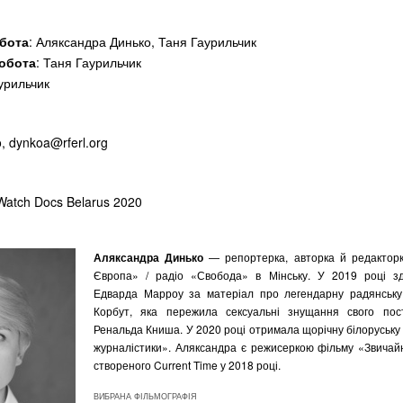
бота
: Аляксандра Динько, Таня Гаурильчик
обота
: Таня Гаурильчик
урильчик
o,
dynkoa@rferl.org
atch Docs Belarus 2020
Аляксандра Динько
— репортерка, авторка й редакторк
Європа» / радіо «Свобода» в Мінську. У 2019 році з
Едварда Марроу за матеріал про легендарну радянську 
Корбут, яка пережила сексуальні знущання свого пос
Ренальда Книша. У 2020 році отримала щорічну білоруську
журналістики». Аляксандра є режисеркою фільму «Звичай
створеного Current Time у 2018 році.
ВИБРАНА ФІЛЬМОГРАФІЯ