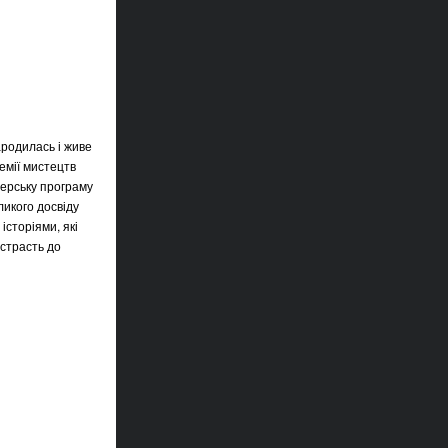
родилась і живе
емії мистецтв
терську програму
икого досвіду
історіями, які
страсть до