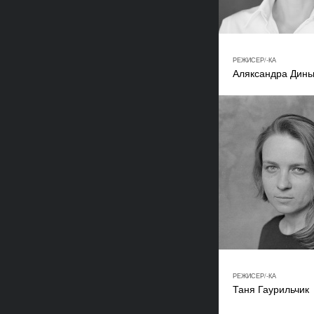
РЕЖИСЕР/-КА
Аляксандра Динь
РЕЖИСЕР/-КА
Таня Гаурильчик