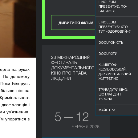
LINOLEUM
ПРЕЗЕНТУЄ: ПО-
БАТЬКОВІ
LINOLEUM
ДИВИТИСЯ ФІЛЬМ
ПРЕЗЕНТУЄ: ХТО
ТУТ «ЗДОРОВИЙ»?
DOCU/ЮНІСТЬ
DOCU/ХІТИ
23 МІЖНАРОДНИЙ
ФЕСТИВАЛЬ
КШИШТОФ
ДОКУМЕНТАЛЬНОГО
мерла на руках
КЕСЛЬОВСЬКИЙ:
КІНО ПРО ПРАВА
ДОКУМЕНТАЛЬНИЙ
у. По допомогу
ЛЮДИНИ
ЖИТТЄПИС
 Поки Білорусь
ТРУБАДУРИ КІНО:
більше ніж на
ШОТЛАНДІЯ І
Кримінального
УКРАЇНА
 двоє хлопців і
МАЙСТРИ
ми ув’язнення,
5 — 12
їм упоратися з
ЧЕРВНЯ 2026