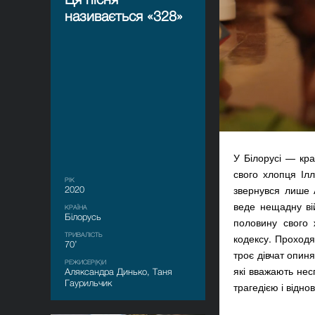
називається «328»
У Білорусі — кра
свого хлопця Ілл
РІК
звернувся лише 
2020
веде нещадну ві
КРАЇНА
Білорусь
половину свого 
ТРИВАЛІСТЬ
кодексу. Проходяч
70’
троє дівчат опин
РЕЖИСЕР(К)И
які вважають нес
Аляксандра Динько, Таня
Гаурильчик
трагедією і відно