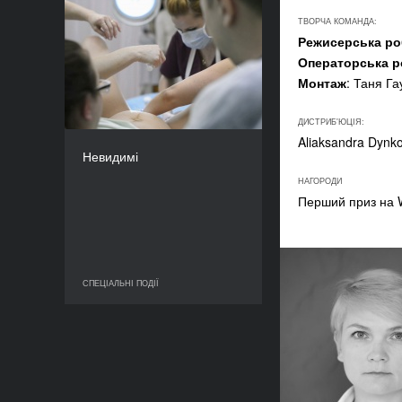
ТВОРЧА КОМАНДА:
Невидимі
Режисерська ро
РІК
Операторська р
2020
Монтаж
: Таня Га
КРАЇНА
Словаччина
ДИСТРИБ'ЮЦІЯ:
РЕЖИСЕР/-КА
Aliaksandra Dynk
Майя Мартіняк
Невидимі
ТРИВАЛІСТЬ
87’
НАГОРОДИ
Перший приз на W
СПЕЦІАЛЬНІ ПОДІЇ
СПЕЦІАЛЬНІ ПОДІЇ