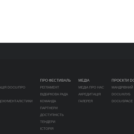
ПРО ФЕСТИВАЛЬ
МЕДІА
ПРОЄКТИ D
АЦІЯ DOCU/ПРО
РЕГЛАМЕНТ
МЕДІА ПРО НАС
МАНДРІВНИЙ
ВІДБІРКОВА РАДА
АКРЕДИТАЦІЯ
DOCU/КЛУБ
 ДОКУМЕНТАЛІСТИКИ
КОМАНДА
ГАЛЕРЕЯ
DOCU/SPACE
ПАРТНЕРИ
ДОСТУПНІСТЬ
ТЕНДЕРИ
ІСТОРІЯ