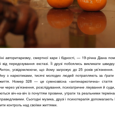
їні авторитаризму, смертної кари і бідності, — 19-річна Діана по
і від передозування екстазі. Її друзі побоялись викликати швидк
Антон, усвідомлюючи, що йому загрожує до 25 років ув’язнення.
йну з наркотиками, тисячі молодих людей потрапляють за ґрати 
життя. Номер 328 — це сумнозвісна «антинаркотична» стаття 
и через ув’язнення, розслідування, психіатричне лікування й суди,
яються віч-на-віч із почуттям провини, утрати та реальними терміна
праведливими. Сьогодні музика, друзі і психотерапія допомагають 
вити контроль над своїми життями.