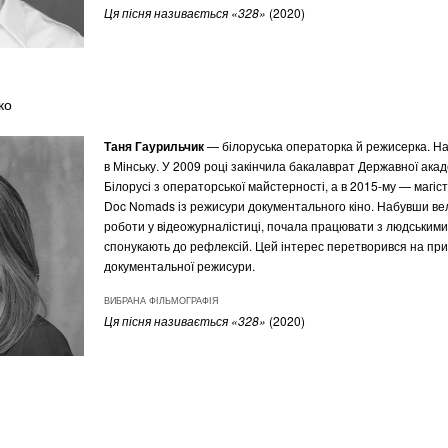
Ця пісня називається «328»
(2020)
ко
Таня Гаурильчик
— білоруська операторка й режисерка. На
в Мінську. У 2009 році закінчила бакалаврат Державної акад
Білорусі з операторської майстерності, а в 2015-му — магіс
Doc Nomads із режисури документального кіно. Набувши вел
роботи у відеожурналістиці, почала працювати з людськими 
спонукають до рефлексій. Цей інтерес перетворився на при
документальної режисури.
ВИБРАНА ФІЛЬМОГРАФІЯ
Ця пісня називається «328»
(2020)